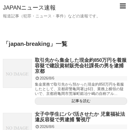
JAPANニュース速報
報道記事（犯罪・ニュース・事件）などの速報です。
「
japan-breaking
」
一覧
取引先から集金した現金約850万円を着服
容疑で建設資材販売会社課長の男を逮捕
京都
2026/8/6
集金業務で取引先から預かった現金約850万円を着服
したとして、京都府警亀岡署は6日、業務上横領の疑
いで、京都府亀岡市荒塚町鍛冶ケ嶋の自称アル...
記事を読む
女子中学生にパパ活させたか 児童福祉法
違反容疑で男逮捕 警視庁
2026/8/6