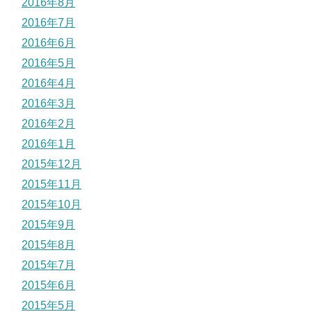
2016年8月
2016年7月
2016年6月
2016年5月
2016年4月
2016年3月
2016年2月
2016年1月
2015年12月
2015年11月
2015年10月
2015年9月
2015年8月
2015年7月
2015年6月
2015年5月