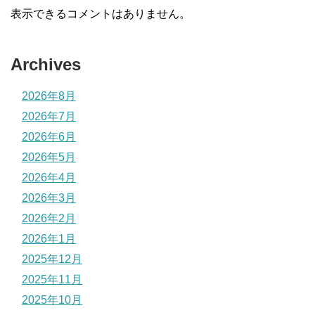
表示できるコメントはありません。
Archives
2026年8月
2026年7月
2026年6月
2026年5月
2026年4月
2026年3月
2026年2月
2026年1月
2025年12月
2025年11月
2025年10月