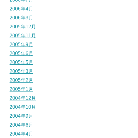
2006年4月
2006年3月
2005年12月
2005年11月
2005年9月
2005年6月
2005年5月
2005年3月
2005年2月
2005年1月
2004年12月
2004年10月
2004年9月
2004年6月
2004年4月