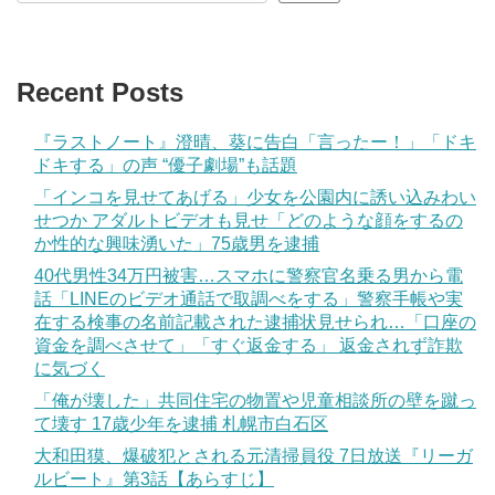
Recent Posts
『ラストノート』澄晴、葵に告白「言ったー！」「ドキ
ドキする」の声 “優子劇場”も話題
「インコを見せてあげる」少女を公園内に誘い込みわい
せつか アダルトビデオも見せ「どのような顔をするの
か性的な興味湧いた」75歳男を逮捕
40代男性34万円被害…スマホに警察官名乗る男から電
話「LINEのビデオ通話で取調べをする」警察手帳や実
在する検事の名前記載された逮捕状見せられ…「口座の
資金を調べさせて」「すぐ返金する」 返金されず詐欺
に気づく
「俺が壊した」共同住宅の物置や児童相談所の壁を蹴っ
て壊す 17歳少年を逮捕 札幌市白石区
大和田獏、爆破犯とされる元清掃員役 7日放送『リーガ
ルビート』第3話【あらすじ】