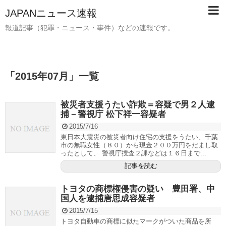
JAPANニュース速報
報道記事（犯罪・ニュース・事件）などの速報です。
「
2015年07月
」
一覧
被災者支援うたい詐欺＝容疑で男２人逮
捕－警視庁 松下祥一容疑者
2015/7/16
東日本大震災の被災者向け住宅の支援をうたい、千葉
市の無職女性（８０）から現金２００万円をだまし取
ったとして、 警視庁捜査２課などは１６日まで...
記事を読む
トヨタの商標権侵害の疑い 豊田署、中
国人を逮捕唐思成容疑者
2015/7/15
トヨタ自動車の商標に似たマークがついた商品を所