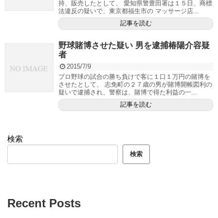
持、販売したとして、 愛知県警豊田署は１５日、商標
法違反の疑いで、東京都福生市の マッサージ店...
記事を読む
野球賭博させた疑い 男を逮捕椿陽介容疑
者
2015/7/9
プロ野球の試合の勝ち負けで客に１口１万円の賭博を
させたとして、 志免町の２７歳の男が賭博開帳図利の
疑いで逮捕され、警察は、賭博で得た利益の一...
記事を読む
検索
検索
Recent Posts