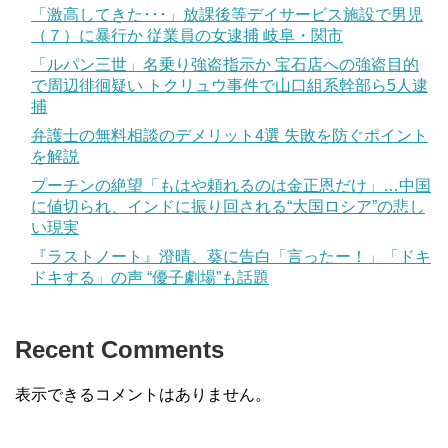
「激高してきた･･･」放課後等デイサービス施設で男児
（７）に暴行か 従業員の女逮捕 岐阜・関市
「ルパン三世」名乗り強盗指示か 宝石店への強盗目的
で周辺徘徊疑い トクリュウ事件で山口組系幹部ら5人逮
捕
弁護士の無料相談のデメリット4選 失敗を防ぐポイント
を解説
プーチンの絶望「もはや頼れるのは金正恩だけ」…中国
に値切られ、インドに振り回される“大国ロシア”の悲し
い現実
『ラストノート』澄晴、葵に告白「言ったー！」「ドキ
ドキする」の声 “優子劇場”も話題
Recent Comments
表示できるコメントはありません。