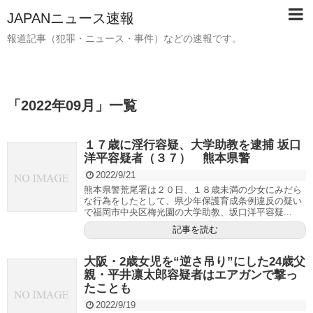
JAPANニュース速報
報道記事（犯罪・ニュース・事件）などの速報です。
「
2022年09月
」
一覧
１７歳に淫行容疑、大学助教を逮捕 坂口
洋平容疑者（３７） 熊本県警
2022/9/21
熊本県警荒尾署は２０日、１８歳未満の少女にみだら
な行為をしたとして、県少年保護育成条例違反の疑い
で福岡市中央区梅光園の大学助教、坂口洋平容疑...
記事を読む
大阪・2歳女児を“逆さ吊り”にした24歳父
親・平井凛太郎容疑者はエアガンで撃っ
たことも
2022/9/19