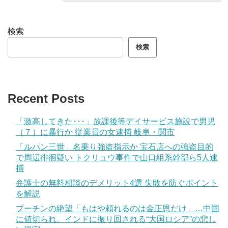
検索
検索
Recent Posts
「激高してきた･･･」放課後等デイサービス施設で男児
（７）に暴行か 従業員の女逮捕 岐阜・関市
「ルパン三世」名乗り強盗指示か 宝石店への強盗目的
で周辺徘徊疑い トクリュウ事件で山口組系幹部ら5人逮
捕
弁護士の無料相談のデメリット4選 失敗を防ぐポイント
を解説
プーチンの絶望「もはや頼れるのは金正恩だけ」…中国
に値切られ、インドに振り回される“大国ロシア”の悲し