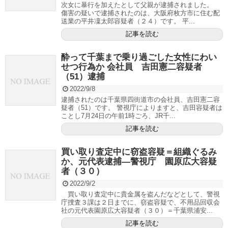
次女に暴行を加えたとして父親が逮捕されました。
傷害の疑いで逮捕されたのは、大阪府枚方市に住む配
送業の平井凜太郎容疑者（２４）です。 平...
記事を読む
酔って千葉まで乗り過ごした女性にわい
せつ行為か 会社員 吉田憲二容疑者
（51）逮捕
2022/9/8
逮捕されたのは千葉県四街道市の会社員、吉田憲二容
疑者（51）です。 警視庁によりますと、吉田容疑者は
ことし7月24日の午前1時ごろ、JR千...
記事を読む
買い取り査定中に窃盗容疑＝組織ぐるみ
か、元代表逮捕―警視庁 園原広大容疑
者（３０）
2022/9/2
買い取り査定中に貴金属を盗んだなどとして、警視
庁捜査３課は２日までに、窃盗容疑で、不用品回収会
社の元代表園原広大容疑者（３０）＝千葉県浦安...
記事を読む