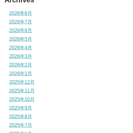
2026年8月
2026年7月
2026年6月
2026年5月
2026年4月
2026年3月
2026年2月
2026年1月
2025年12月
2025年11月
2025年10月
2025年9月
2025年8月
2025年7月