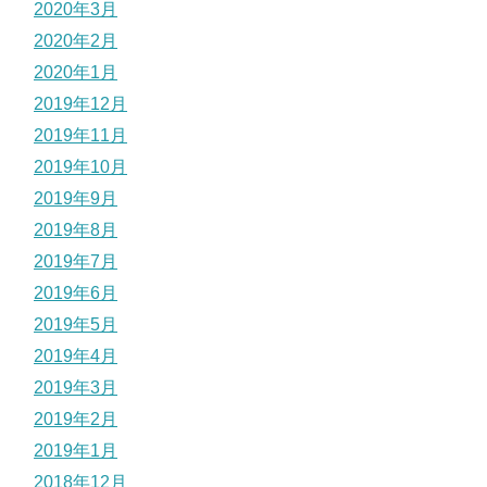
2020年3月
2020年2月
2020年1月
2019年12月
2019年11月
2019年10月
2019年9月
2019年8月
2019年7月
2019年6月
2019年5月
2019年4月
2019年3月
2019年2月
2019年1月
2018年12月