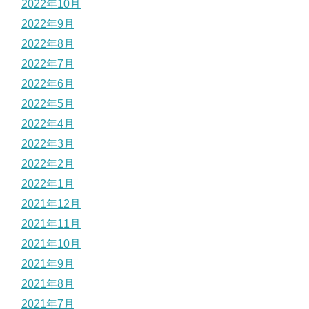
2022年10月
2022年9月
2022年8月
2022年7月
2022年6月
2022年5月
2022年4月
2022年3月
2022年2月
2022年1月
2021年12月
2021年11月
2021年10月
2021年9月
2021年8月
2021年7月