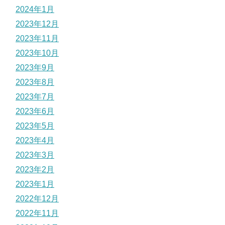
2024年1月
2023年12月
2023年11月
2023年10月
2023年9月
2023年8月
2023年7月
2023年6月
2023年5月
2023年4月
2023年3月
2023年2月
2023年1月
2022年12月
2022年11月