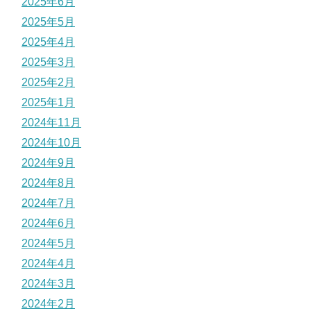
2025年6月
2025年5月
2025年4月
2025年3月
2025年2月
2025年1月
2024年11月
2024年10月
2024年9月
2024年8月
2024年7月
2024年6月
2024年5月
2024年4月
2024年3月
2024年2月