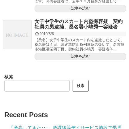
です。高橋容疑者は、去年１２月自身が経営して...
記事を読む
女子中学生のスカート内盗撮容疑 契約
社員の男逮捕、桑名署小嶋秀一容疑者
2019/5/6
【桑名】女子中学生のスカート内を盗撮したとして、
桑名署は４日、県迷惑防止条例違反の疑いで、名古屋
市港区港栄四丁目、契約社員小嶋秀一容疑者(4...
記事を読む
検索
検索
Recent Posts
「激高してきた･･･」放課後等デイサービス施設で男児