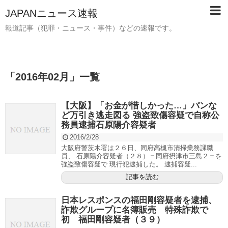
JAPANニュース速報
報道記事（犯罪・ニュース・事件）などの速報です。
「
2016年02月
」
一覧
【大阪】「お金が惜しかった…」パンな
ど万引き逃走図る 強盗致傷容疑で自称公
務員逮捕石原陽介容疑者
2016/2/28
大阪府警茨木署は２６日、同府高槻市清掃業務課職
員、 石原陽介容疑者（２８）＝同府摂津市三島２＝を
強盗致傷容疑で 現行犯逮捕した。 逮捕容疑...
記事を読む
日本レスポンスの福田剛容疑者を逮捕、
詐欺グループに名簿販売 特殊詐欺で
初 福田剛容疑者（３９）