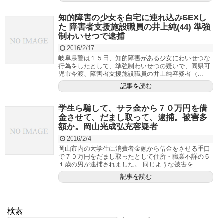
知的障害の少女を自宅に連れ込みSEXし
た 障害者支援施設職員の井上純(44) 準強
制わいせつで逮捕
2016/2/17
岐阜県警は１５日、知的障害がある少女にわいせつな
行為をしたとして、準強制わいせつの疑いで、同県可
児市今渡、障害者支援施設職員の井上純容疑者（...
記事を読む
学生ら騙して、サラ金から７０万円を借
金させて、だまし取って、逮捕。被害多
額か。岡山光成弘充容疑者
2016/2/4
岡山市内の大学生に消費者金融から借金をさせる手口
で７０万円をだまし取ったとして住所・職業不詳の５
１歳の男が逮捕されました。 同じような被害を...
記事を読む
検索