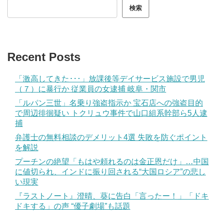
検索
Recent Posts
「激高してきた･･･」放課後等デイサービス施設で男児
（７）に暴行か 従業員の女逮捕 岐阜・関市
「ルパン三世」名乗り強盗指示か 宝石店への強盗目的
で周辺徘徊疑い トクリュウ事件で山口組系幹部ら5人逮
捕
弁護士の無料相談のデメリット4選 失敗を防ぐポイント
を解説
プーチンの絶望「もはや頼れるのは金正恩だけ」…中国
に値切られ、インドに振り回される“大国ロシア”の悲し
い現実
『ラストノート』澄晴、葵に告白「言ったー！」「ドキ
ドキする」の声 “優子劇場”も話題