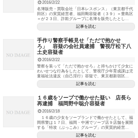
2016/2/22
名簿販売・買取会社「日本レスポンス」（東京都千代
田区）の実質経営者、福田剛容疑者（３９）＝豊島区
＝が２３日、詐欺グループに名簿を販売したとし...
記事を読む
手作り警察手帳見せ「ただで抱かせ
ろ」 容疑の会社員逮捕 警視庁松下八
土史容疑者
2016/2/22
警察を装って「ただで抱かせろ」と持ちかけて少女に
わいせつな行為をしたとして、警視庁少年育成課は児
童福祉法違反（自己淫行）容疑で、東京都新宿区...
記事を読む
１６歳をソープで働かせた疑い 店長ら
再逮捕 福岡野中聡介容疑者
2016/2/18
１６歳の少女をソープランドで働かせたとして、福
岡県警は１７日、福岡・中洲でソープ店９店舗を展開
する「特攻（ぶっこみ）グループ」の実質的経営...
記事を読む