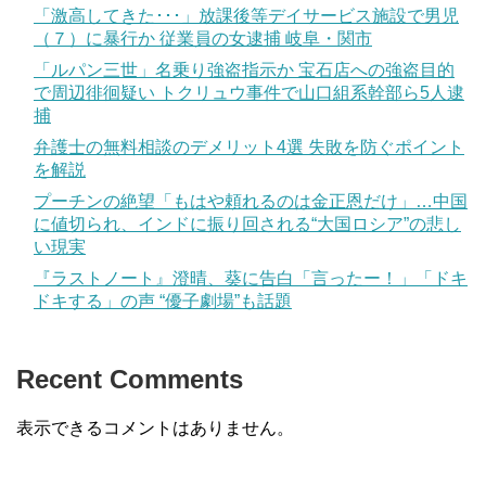
「激高してきた･･･」放課後等デイサービス施設で男児
（７）に暴行か 従業員の女逮捕 岐阜・関市
「ルパン三世」名乗り強盗指示か 宝石店への強盗目的
で周辺徘徊疑い トクリュウ事件で山口組系幹部ら5人逮
捕
弁護士の無料相談のデメリット4選 失敗を防ぐポイント
を解説
プーチンの絶望「もはや頼れるのは金正恩だけ」…中国
に値切られ、インドに振り回される“大国ロシア”の悲し
い現実
『ラストノート』澄晴、葵に告白「言ったー！」「ドキ
ドキする」の声 “優子劇場”も話題
Recent Comments
表示できるコメントはありません。