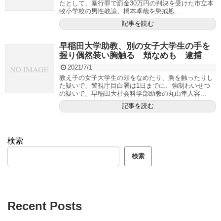
たとして、暴行罪で罰金30万円の判決を受けた市立本
牧小学校の男性教諭、橋本卓哉を懲戒処...
記事を読む
早稲田大学助教、別の女子大学生の手を
握り偶然装い胸触る 頬なめも 逮捕
2021/7/1
教え子の女子大学生の頬をなめたり、胸を触ったりし
た疑いで、警視庁目白署は1日までに、強制わいせつ
の疑いで、早稲田大社会科学部助教の丸山隼人容...
記事を読む
検索
検索
Recent Posts