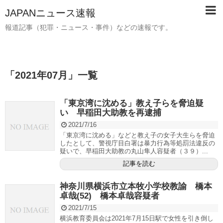
JAPANニュース速報
報道記事（犯罪・ニュース・事件）などの速報です。
「
2021年07月
」
一覧
「東京湾に沈める」教え子らを脅迫疑
い 早稲田大助教を再逮捕
2021/7/16
「東京湾に沈める」などと教え子の女子大生らを脅迫
したとして、警視庁目白署は暴力行為等処罰法違反の
疑いで、早稲田大助教の丸山隼人容疑者（３９）...
記事を読む
神奈川県横浜市立本牧小学校教諭 橋本
卓哉(52) 橋本卓哉容疑者
2021/7/15
横浜教育委員会は2021年7月15日駅で女性を引き倒し