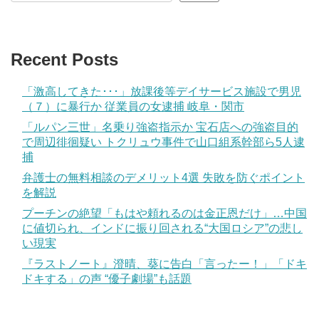
Recent Posts
「激高してきた･･･」放課後等デイサービス施設で男児
（７）に暴行か 従業員の女逮捕 岐阜・関市
「ルパン三世」名乗り強盗指示か 宝石店への強盗目的
で周辺徘徊疑い トクリュウ事件で山口組系幹部ら5人逮
捕
弁護士の無料相談のデメリット4選 失敗を防ぐポイント
を解説
プーチンの絶望「もはや頼れるのは金正恩だけ」…中国
に値切られ、インドに振り回される“大国ロシア”の悲し
い現実
『ラストノート』澄晴、葵に告白「言ったー！」「ドキ
ドキする」の声 “優子劇場”も話題