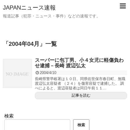
JAPANニュース速報
報道記事（犯罪・ニュース・事件）などの速報です。
「
2004年04月
」
一覧
スーパーに包丁男、小４女児に軽傷負わ
せ逮捕－長崎 渡辺弘太
2004/4/10
長崎県警早岐署は１０日、同県佐世保市春日町、無職
渡辺弘太容疑者 （２４）を傷害容疑で逮捕した。 調
べによると、渡辺容疑者は同日午前１１...
記事を読む
検索
検索