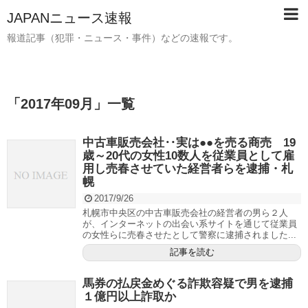
JAPANニュース速報
報道記事（犯罪・ニュース・事件）などの速報です。
「
2017年09月
」
一覧
中古車販売会社‥実は●●を売る商売 19
歳～20代の女性10数人を従業員として雇
用し売春させていた経営者らを逮捕・札
幌
2017/9/26
札幌市中央区の中古車販売会社の経営者の男ら２人
が、インターネットの出会い系サイトを通じて従業員
の女性らに売春させたとして警察に逮捕されました...
記事を読む
馬券の払戻金めぐる詐欺容疑で男を逮捕
１億円以上詐取か