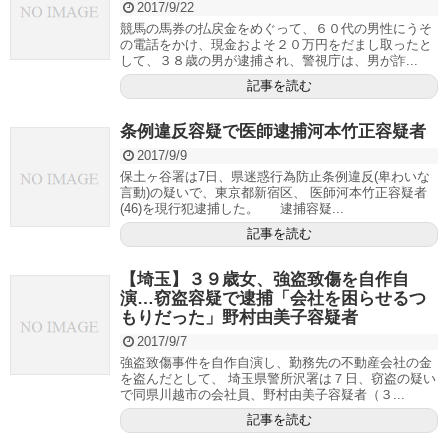
2017/9/22
競馬の馬券の払戻金をめぐって、６０代の男性にうそ
の電話をかけ、現金およそ２０万円をだまし取ったと
して、３８歳の男が逮捕され、警視庁は、男が詐...
記事を読む
条例違反容疑で医師逮捕河本竹正容疑者
2017/9/9
保土ヶ谷署は7日、県迷惑行為防止条例違反(卑わいな
言動)の疑いで、東京都新宿区、 医師河本竹正容疑者
(46)を現行犯逮捕した。 逮捕容疑...
記事を読む
【埼玉】３９歳女、強盗致傷を自作自
演…窃盗容疑で逮捕「会社を困らせるつ
もりだった」野村由美子容疑者
2017/9/7
強盗致傷事件を自作自演し、勤務先の不動産会社の金
を盗んだとして、 埼玉県警所沢署は７日、窃盗の疑い
で同県川越市の会社員、野村由美子容疑者（３...
記事を読む