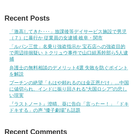
Recent Posts
「激高してきた･･･」放課後等デイサービス施設で男児
（７）に暴行か 従業員の女逮捕 岐阜・関市
「ルパン三世」名乗り強盗指示か 宝石店への強盗目的
で周辺徘徊疑い トクリュウ事件で山口組系幹部ら5人逮
捕
弁護士の無料相談のデメリット4選 失敗を防ぐポイント
を解説
プーチンの絶望「もはや頼れるのは金正恩だけ」…中国
に値切られ、インドに振り回される“大国ロシア”の悲し
い現実
『ラストノート』澄晴、葵に告白「言ったー！」「ドキ
ドキする」の声 “優子劇場”も話題
Recent Comments