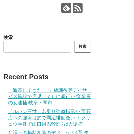
検索
検索
Recent Posts
「激高してきた･･･」放課後等デイサー
ビス施設で男児（７）に暴行か 従業員
の女逮捕 岐阜・関市
「ルパン三世」名乗り強盗指示か 宝石
店への強盗目的で周辺徘徊疑い トクリ
ュウ事件で山口組系幹部ら5人逮捕
弁護士の無料相談のデメリット4選 失