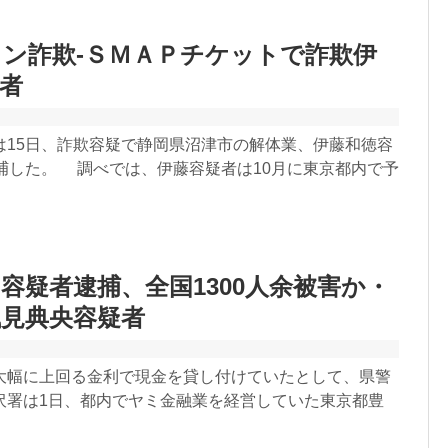
ン詐欺-ＳＭＡＰチケットで詐欺伊
者
は15日、詐欺容疑で静岡県沼津市の解体業、伊藤和徳容
逮捕した。 調べでは、伊藤容疑者は10月に東京都内で予
容疑者逮捕、全国1300人余被害か・
見典央容疑者
大幅に上回る金利で現金を貸し付けていたとして、県警
沢署は1日、都内でヤミ金融業を経営していた東京都豊