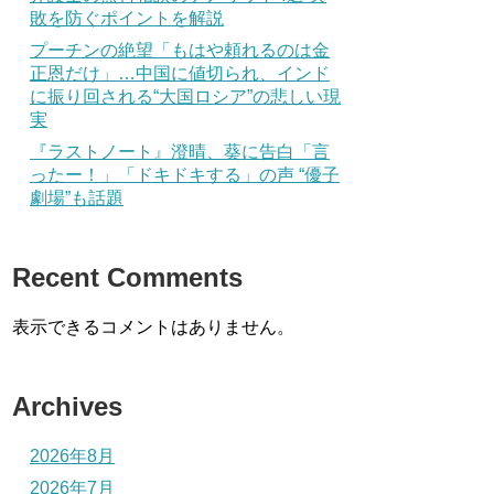
敗を防ぐポイントを解説
プーチンの絶望「もはや頼れるのは金
正恩だけ」…中国に値切られ、インド
に振り回される“大国ロシア”の悲しい現
実
『ラストノート』澄晴、葵に告白「言
ったー！」「ドキドキする」の声 “優子
劇場”も話題
Recent Comments
表示できるコメントはありません。
Archives
2026年8月
2026年7月