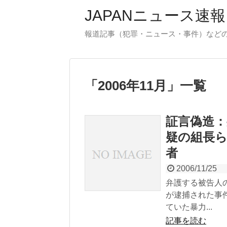
JAPANニュース速報
報道記事（犯罪・ニュース・事件）など
「
2006年11月
」
一覧
証言偽造：
疑の組長ら
者
2006/11/25
弁護する被告人
が逮捕された事
ていた暴力...
記事を読む