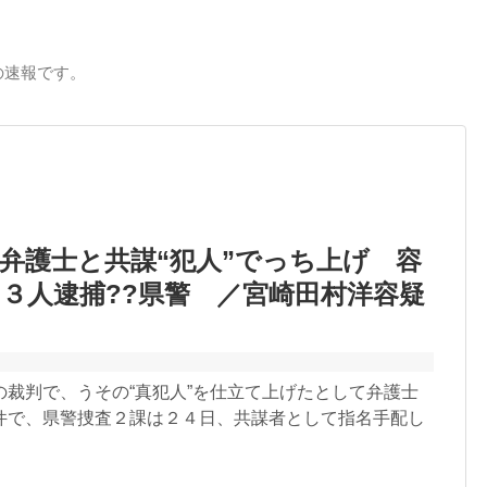
の速報です。
弁護士と共謀“犯人”でっち上げ 容
３人逮捕??県警 ／宮崎田村洋容疑
の裁判で、うその“真犯人”を仕立て上げたとして弁護士
件で、県警捜査２課は２４日、共謀者として指名手配し