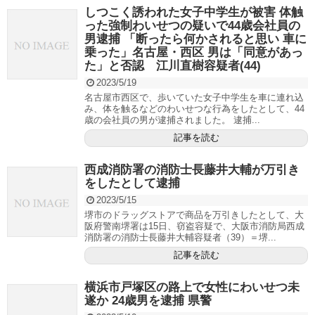
しつこく誘われた女子中学生が被害 体触
った強制わいせつの疑いで44歳会社員の
男逮捕 「断ったら何かされると思い 車に
乗った」名古屋・西区 男は「同意があっ
た」と否認 江川直樹容疑者(44)
2023/5/19
名古屋市西区で、歩いていた女子中学生を車に連れ込
み、体を触るなどのわいせつな行為をしたとして、44
歳の会社員の男が逮捕されました。 逮捕...
記事を読む
西成消防署の消防士長藤井大輔が万引き
をしたとして逮捕
2023/5/15
堺市のドラッグストアで商品を万引きしたとして、大
阪府警南堺署は15日、窃盗容疑で、大阪市消防局西成
消防署の消防士長藤井大輔容疑者（39）＝堺...
記事を読む
横浜市戸塚区の路上で女性にわいせつ未
遂か 24歳男を逮捕 県警