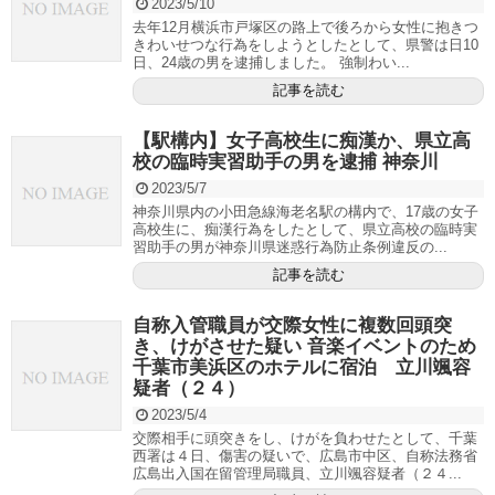
2023/5/10
去年12月横浜市戸塚区の路上で後ろから女性に抱きつ
きわいせつな行為をしようとしたとして、県警は日10
日、24歳の男を逮捕しました。 強制わい...
記事を読む
【駅構内】女子高校生に痴漢か、県立高
校の臨時実習助手の男を逮捕 神奈川
2023/5/7
神奈川県内の小田急線海老名駅の構内で、17歳の女子
高校生に、痴漢行為をしたとして、県立高校の臨時実
習助手の男が神奈川県迷惑行為防止条例違反の...
記事を読む
自称入管職員が交際女性に複数回頭突
き、けがさせた疑い 音楽イベントのため
千葉市美浜区のホテルに宿泊 立川颯容
疑者（２４）
2023/5/4
交際相手に頭突きをし、けがを負わせたとして、千葉
西署は４日、傷害の疑いで、広島市中区、自称法務省
広島出入国在留管理局職員、立川颯容疑者（２４...