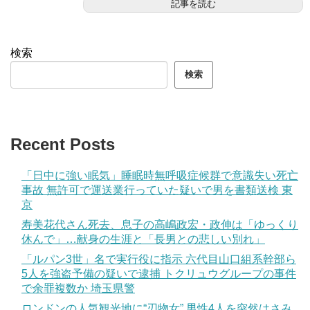
記事を読む
検索
検索
Recent Posts
「日中に強い眠気」睡眠時無呼吸症候群で意識失い死亡
事故 無許可で運送業行っていた疑いで男を書類送検 東
京
寿美花代さん死去、息子の高嶋政宏・政伸は「ゆっくり
休んで」…献身の生涯と「長男との悲しい別れ」
「ルパン3世」名で実行役に指示 六代目山口組系幹部ら
5人を強盗予備の疑いで逮捕 トクリュウグループの事件
で余罪複数か 埼玉県警
ロンドンの人気観光地に“刃物女” 男性4人を突然はさみ