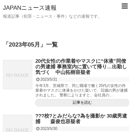
JAPANニュース速報
報道記事（犯罪・ニュース・事件）などの速報です。
「
2023年05月
」
一覧
20代女性の作業着やマスクに“体液”同僚
の男逮捕 事務室内に置いて帰り…出勤し
気づく 中山拓樹容疑者
2023/5/31
今年3月、茨城県で、同じ職場で働く20代の女性の作
業着やマスクに体液をかけた疑いで、32歳の男が逮捕
されました。 警察によりますと、会社員の...
記事を読む
???校?とみだらな?為を撮影か 30歳男逮
捕 森俊也容疑者
2023/5/30