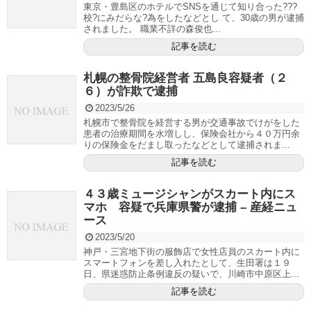
東京・豊島区のホテルでSNSを通じて知り合った???
校?にみだらな?為をしたなどとし て、30歳の男が逮捕
されました。 職業不詳の森俊也...
記事を読む
札幌の整骨院経営者 五島良容疑者（２
６）が詐欺で逮捕
2023/5/26
札幌市で整骨院を経営する男が交通事故でけがをした
患者の治療期間を水増しし、保険会社から４０万円余
りの保険金をだまし取ったなどとして逮捕されま...
記事を読む
４３歳ミュージシャンがスカート内にス
マホ 容疑で兵庫県警が逮捕 – 産経ニュ
ース
2023/5/20
神戸・三宮地下街の服飾店で女性店員のスカート内に
スマートフォンを差し入れたとして、生田署は１９
日、県迷惑防止条例違反の疑いで、川崎市中原区上...
記事を読む