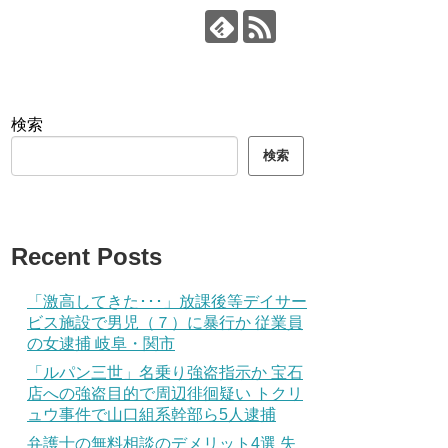
検索
検索
Recent Posts
「激高してきた･･･」放課後等デイサー
ビス施設で男児（７）に暴行か 従業員
の女逮捕 岐阜・関市
「ルパン三世」名乗り強盗指示か 宝石
店への強盗目的で周辺徘徊疑い トクリ
ュウ事件で山口組系幹部ら5人逮捕
弁護士の無料相談のデメリット4選 失