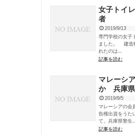
女子トイ
者
2019/9/13
専門学校の女子
ました。 建造
れたのは...
記事を読む
マレーシ
か 兵庫県
2019/9/5
マレーシアの会
告権出資をうた
て、兵庫県警生..
記事を読む