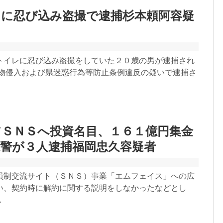
レに忍び込み盗撮で逮捕杉本頼阿容疑
トイレに忍び込み盗撮をしていた２０歳の男が逮捕され
物侵入および県迷惑行為等防止条例違反の疑いで逮捕さ
アＳＮＳへ投資名目、１６１億円集金
警が３人逮捕福岡忠久容疑者
員制交流サイト（ＳＮＳ）事業「エムフェイス」への広
い、契約時に解約に関する説明をしなかったなどとし
.