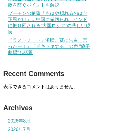
敗を防ぐポイントを解説
プーチンの絶望「もはや頼れるのは金
正恩だけ」…中国に値切られ、インド
に振り回される“大国ロシア”の悲しい現
実
『ラストノート』澄晴、葵に告白「言
ったー！」「ドキドキする」の声 “優子
劇場”も話題
Recent Comments
表示できるコメントはありません。
Archives
2026年8月
2026年7月