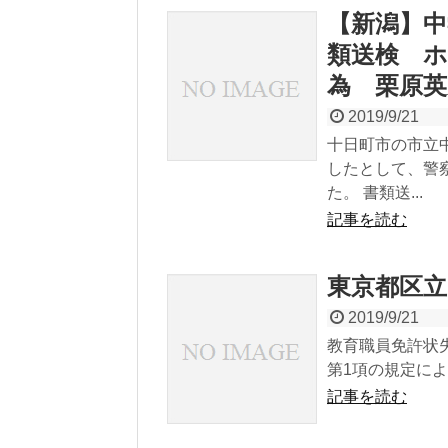
【新潟】中
類送検 
為 栗原英
2019/9/21
十日町市の市立
したとして、警
た。 書類送...
記事を読む
東京都区立
2019/9/21
教育職員免許状失効
第1項の規定によ
記事を読む