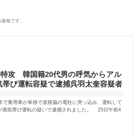
の速報です。
特攻 韓国籍20代男の呼気からアル
気帯び運転容疑で逮捕呉羽太奎容疑者
阜市で乗用車が単独で道路脇の電柱に突っ込み、運転して
が酒気帯び運転の疑いで逮捕されました。 25日午前4