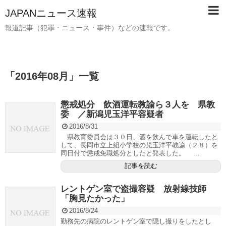
JAPANニュース速報
報道記事（犯罪・ニュース・事件）などの速報です。
「
2016年08月
」
一覧
懲戒処分 飲酒運転教諭ら３人を 県教
委 ／新潟児玉洋平容疑者
2016/8/31
県教育委員会は３０日、酒を飲んで車を運転したと
して、長岡市立上組小学校の児玉洋平教諭（２８）を
同日付で懲戒免職処分としたと発表した。 ...
記事を読む
レントゲン室で盗撮容疑 放射線技師
「胸見たかった」
2016/8/24
勤務先の病院のレントゲン室で隠し撮りをしたとし