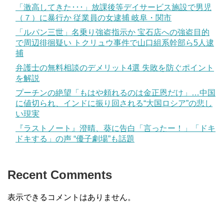
「激高してきた･･･」放課後等デイサービス施設で男児
（７）に暴行か 従業員の女逮捕 岐阜・関市
「ルパン三世」名乗り強盗指示か 宝石店への強盗目的
で周辺徘徊疑い トクリュウ事件で山口組系幹部ら5人逮
捕
弁護士の無料相談のデメリット4選 失敗を防ぐポイント
を解説
プーチンの絶望「もはや頼れるのは金正恩だけ」…中国
に値切られ、インドに振り回される“大国ロシア”の悲し
い現実
『ラストノート』澄晴、葵に告白「言ったー！」「ドキ
ドキする」の声 “優子劇場”も話題
Recent Comments
表示できるコメントはありません。