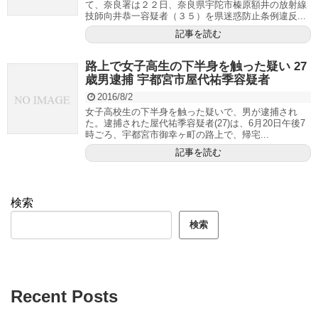
て、奈良署は２２日、奈良県宇陀市榛原額井の放射線
技師向井恭一容疑者（３５）を県迷惑防止条例違反...
記事を読む
路上で女子高生の下半身を触った疑い 27
歳男逮捕 宇都宮市屋代祐季容疑者
2016/8/2
女子高校生の下半身を触った疑いで、男が逮捕され
た。逮捕された屋代祐季容疑者(27)は、6月20日午後7
時ごろ、宇都宮市御幸ヶ町の路上で、帰宅...
記事を読む
検索
検索
Recent Posts