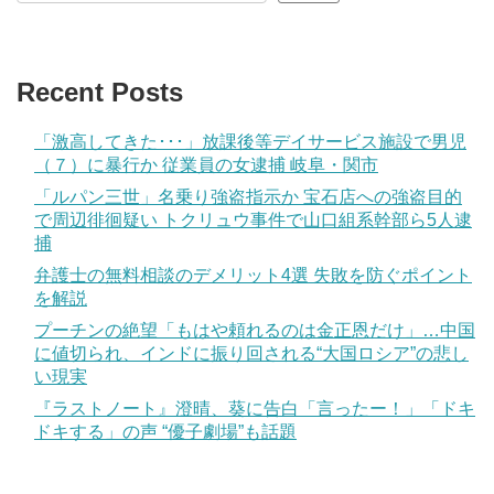
Recent Posts
「激高してきた･･･」放課後等デイサービス施設で男児
（７）に暴行か 従業員の女逮捕 岐阜・関市
「ルパン三世」名乗り強盗指示か 宝石店への強盗目的
で周辺徘徊疑い トクリュウ事件で山口組系幹部ら5人逮
捕
弁護士の無料相談のデメリット4選 失敗を防ぐポイント
を解説
プーチンの絶望「もはや頼れるのは金正恩だけ」…中国
に値切られ、インドに振り回される“大国ロシア”の悲し
い現実
『ラストノート』澄晴、葵に告白「言ったー！」「ドキ
ドキする」の声 “優子劇場”も話題