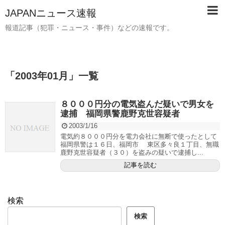
JAPANニュース速報
報道記事（犯罪・ニュース・事件）などの速報です。
「
2003年01月
」
一覧
８０００円分の電気盗んだ疑いで男女を
逮捕 福岡県警鹿野克世容疑者
2003/1/16
電気約８０００円分を電力会社に無断で使ったとして
福岡県警は１６日、福岡市 東区多々良１丁目、無職
鹿野克世容疑者（３０）を盗みの疑いで逮捕し...
記事を読む
検索
検索