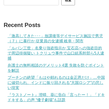
検索
Recent Posts
「激高してきた･･･」放課後等デイサービス施設で男児
（７）に暴行か 従業員の女逮捕 岐阜・関市
「ルパン三世」名乗り強盗指示か 宝石店への強盗目的
で周辺徘徊疑い トクリュウ事件で山口組系幹部ら5人逮
捕
弁護士の無料相談のデメリット4選 失敗を防ぐポイント
を解説
プーチンの絶望「もはや頼れるのは金正恩だけ」…中国
に値切られ、インドに振り回される“大国ロシア”の悲し
い現実
『ラストノート』澄晴、葵に告白「言ったー！」「ドキ
ドキする」の声 “優子劇場”も話題