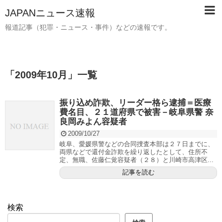
JAPANニュース速報
報道記事（犯罪・ニュース・事件）などの速報です。
「
2009年10月
」
一覧
振り込め詐欺、リーダー格ら逮捕＝医療
費名目、２１道府県で被害－岐阜県警 奈
良岡みよん容疑者
2009/10/27
岐阜、愛媛県警などの合同捜査本部は２７日までに、
両県などで還付金詐欺を繰り返したとして、住所不
定、無職、佐藤仁覚容疑者（２８）と川崎市高津区...
記事を読む
検索