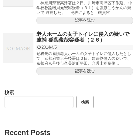
神奈川県警高津署は２日、川崎市高津区下作延、 中
学校教諭磯貝元宏容疑者（３１）を強姦ごうかんの疑
いで 逮捕した。 発表によると、磯貝容...
記事を読む
老人ホームの女子トイレに侵入の疑いで
逮捕 稲葉俊哉容疑者（２６）
2014/4/5
勤務先の養護老人ホームの女子トイレに侵入したとし
て、京都府警京丹後署は２日、建造物侵入の疑いで、
京都府京丹後市久美浜町平田、介護士稲葉俊...
記事を読む
検索
検索
Recent Posts