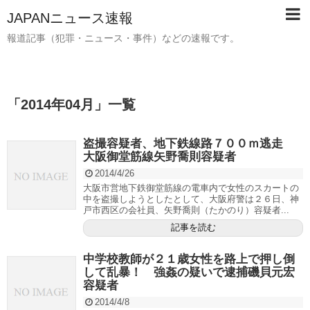
JAPANニュース速報
報道記事（犯罪・ニュース・事件）などの速報です。
「
2014年04月
」
一覧
盗撮容疑者、地下鉄線路７００ｍ逃走
大阪御堂筋線矢野喬則容疑者
2014/4/26
大阪市営地下鉄御堂筋線の電車内で女性のスカートの
中を盗撮しようとしたとして、大阪府警は２６日、神
戸市西区の会社員、矢野喬則（たかのり）容疑者...
記事を読む
中学校教師が２１歳女性を路上で押し倒
して乱暴！ 強姦の疑いで逮捕磯貝元宏
容疑者
2014/4/8