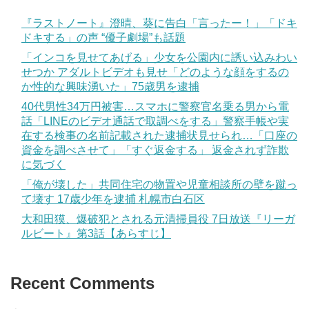
『ラストノート』澄晴、葵に告白「言ったー！」「ドキ
ドキする」の声 “優子劇場”も話題
「インコを見せてあげる」少女を公園内に誘い込みわい
せつか アダルトビデオも見せ「どのような顔をするの
か性的な興味湧いた」75歳男を逮捕
40代男性34万円被害…スマホに警察官名乗る男から電
話「LINEのビデオ通話で取調べをする」警察手帳や実
在する検事の名前記載された逮捕状見せられ…「口座の
資金を調べさせて」「すぐ返金する」 返金されず詐欺
に気づく
「俺が壊した」共同住宅の物置や児童相談所の壁を蹴っ
て壊す 17歳少年を逮捕 札幌市白石区
大和田獏、爆破犯とされる元清掃員役 7日放送『リーガ
ルビート』第3話【あらすじ】
Recent Comments