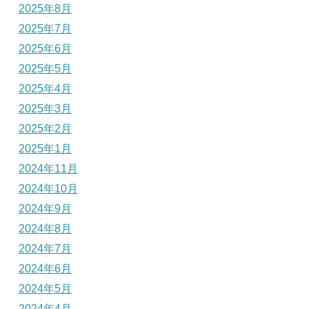
2025年8月
2025年7月
2025年6月
2025年5月
2025年4月
2025年3月
2025年2月
2025年1月
2024年11月
2024年10月
2024年9月
2024年8月
2024年7月
2024年6月
2024年5月
2024年4月