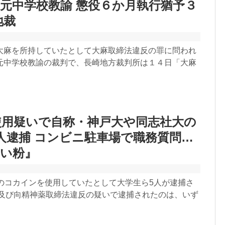
元中学校教諭 懲役６か月執行猶予３
地裁
大麻を所持していたとして大麻取締法違反の罪に問われ
元中学校教諭の裁判で、長崎地方裁判所は１４日「大麻
使用疑いで自称・神戸大や同志社大の
人逮捕 コンビニ駐車場で職務質問…
白い粉』
薬のコカインを使用していたとして大学生ら5人が逮捕さ
薬及び向精神薬取締法違反の疑いで逮捕されたのは、いず