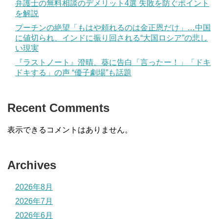
弁護士の無料相談のデメリット4選 失敗を防ぐポイント
を解説
プーチンの絶望「もはや頼れるのは金正恩だけ」…中国
に値切られ、インドに振り回される“大国ロシア”の悲し
い現実
『ラストノート』澄晴、葵に告白「言ったー！」「ドキ
ドキする」の声 “優子劇場”も話題
Recent Comments
表示できるコメントはありません。
Archives
2026年8月
2026年7月
2026年6月