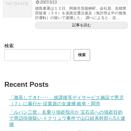
2007/3/13
徳島東署は１２日、阿南市見能林町、会社員、吉積誉
容疑者（３０）を道路交通法違反（免許停止中の無免
許運転）の疑いで逮捕した。 調べによると、吉...
記事を読む
検索
検索
Recent Posts
「激高してきた･･･」放課後等デイサービス施設で男児
（７）に暴行か 従業員の女逮捕 岐阜・関市
「ルパン三世」名乗り強盗指示か 宝石店への強盗目的
で周辺徘徊疑い トクリュウ事件で山口組系幹部ら5人逮
捕