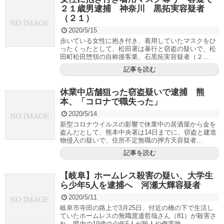
２１歳男逮捕 神奈川 黒拓実容疑者
（２１）
2020/5/15
歩いている女性に抱き付き、着用していたマスクをひ
ったくったとして、松田署は暴行と窃盗の疑いで、松
田町松田惣領の自称接客業、石黒拓実容疑者（２...
記事を読む
休業中店舗狙った窃盗疑いで逮捕 熊
本、「コロナで職失った」
2020/5/14
新型コロナウイルスの影響で休業中の居酒屋から金を
盗んだとして、熊本中央署は14日までに、窃盗と建造
物侵入の疑いで、住所不定無職の押方天容疑者...
記事を読む
【岐阜】ホームレス殺害の疑い、大学生
ら少年5人を逮捕へ 河瀬大輝容疑者
2020/5/11
岐阜市寺田の路上で3月25日、付近の橋の下で生活し
ていたホームレスの無職渡邉哲哉さん（81）が殺害さ
れ、県内の19歳の少年5人が殺人や傷害致...