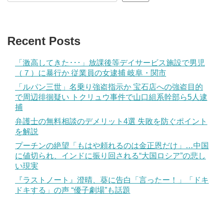
Recent Posts
「激高してきた･･･」放課後等デイサービス施設で男児
（７）に暴行か 従業員の女逮捕 岐阜・関市
「ルパン三世」名乗り強盗指示か 宝石店への強盗目的
で周辺徘徊疑い トクリュウ事件で山口組系幹部ら5人逮
捕
弁護士の無料相談のデメリット4選 失敗を防ぐポイント
を解説
プーチンの絶望「もはや頼れるのは金正恩だけ」…中国
に値切られ、インドに振り回される“大国ロシア”の悲し
い現実
『ラストノート』澄晴、葵に告白「言ったー！」「ドキ
ドキする」の声 “優子劇場”も話題