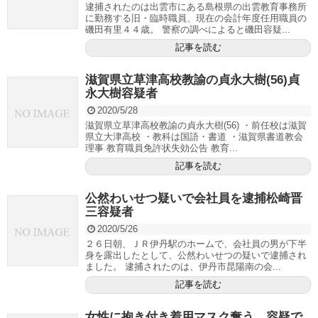
逮捕されたのは出雲市にある島根県の出雲教育事務所
に勤務する旧・臨時職員、現在の会計年度任用職員の
磯田有里４４歳。 警察の調べによると磯田容疑...
記事を読む
滋賀県立草津高校教諭の貞永大樹(56)貞
永大樹容疑者
2020/5/28
滋賀県立草津高校教諭の貞永大樹(56) ・前任校は滋賀
県立大津高校 ・教科は国語・書道 ・滋賀県書道教会
理事 教育職員免許状失効公告 教育...
記事を読む
公然わいせつ疑いで会社員を逮捕松崎晋
三容疑者
2020/5/26
２６日朝、ＪＲ伊丹駅のホームで、会社員の男が下半
身を露出したとして、公然わいせつの疑いで逮捕され
ました。 逮捕されたのは、伊丹市昆陽南の会...
記事を読む
女性に抱き付き着用マスク奪う 容疑で