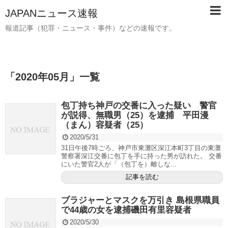
JAPANニュース速報
報道記事（犯罪・ニュース・事件）などの速報です。
「
2020年05月
」
一覧
包丁持ち神戸の交番に入った疑い 警官
が説得、無職男（25）を逮捕 平田漫
（まん）容疑者（25）
2020/5/31
31日午後7時ごろ、神戸市東灘区深江本町3丁目の東灘
警察署深江交番に包丁を手に持った男が訪れた。 交番
にいた警官2人が「（包丁を）離しな...
記事を読む
ブラジャーとマスクを万引き 島根県職員
で44歳の女を逮捕磯田有里容疑者
2020/5/30