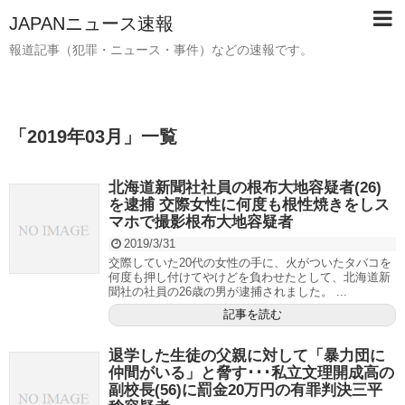
JAPANニュース速報
報道記事（犯罪・ニュース・事件）などの速報です。
「
2019年03月
」
一覧
北海道新聞社社員の根布大地容疑者(26)
を逮捕 交際女性に何度も根性焼きをしス
マホで撮影根布大地容疑者
2019/3/31
交際していた20代の女性の手に、火がついたタバコを
何度も押し付けてやけどを負わせたとして、北海道新
聞社の社員の26歳の男が逮捕されました。 ...
記事を読む
退学した生徒の父親に対して「暴力団に
仲間がいる」と脅す･･･私立文理開成高の
副校長(56)に罰金20万円の有罪判決三平