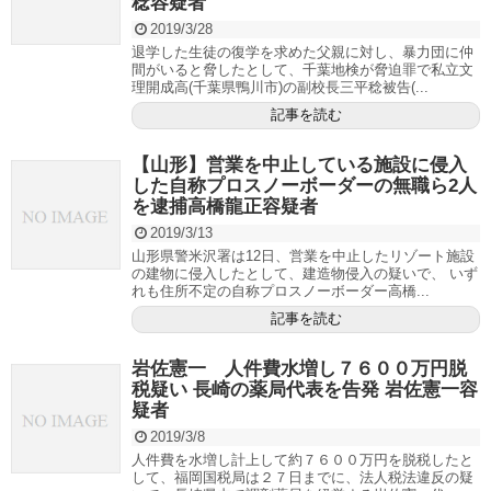
稔容疑者
2019/3/28
退学した生徒の復学を求めた父親に対し、暴力団に仲
間がいると脅したとして、千葉地検が脅迫罪で私立文
理開成高(千葉県鴨川市)の副校長三平稔被告(...
記事を読む
【山形】営業を中止している施設に侵入
した自称プロスノーボーダーの無職ら2人
を逮捕高橋龍正容疑者
2019/3/13
山形県警米沢署は12日、営業を中止したリゾート施設
の建物に侵入したとして、建造物侵入の疑いで、 いず
れも住所不定の自称プロスノーボーダー高橋...
記事を読む
岩佐憲一 人件費水増し７６００万円脱
税疑い 長崎の薬局代表を告発 岩佐憲一容
疑者
2019/3/8
人件費を水増し計上して約７６００万円を脱税したと
して、福岡国税局は２７日までに、法人税法違反の疑