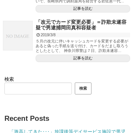
いで、長崎県内で調剤薬局を経営する岩佐憲一代...
記事を読む
「改元でカード変更必要」＝詐欺未遂容
疑で男逮捕岡田真和容疑者
2019/3/8
５月の改元に伴いキャッシュカードを変更する必要が
あると偽った手紙を送り付け、カードをだまし取ろう
としたとして、 神奈川県警は７日、詐欺未遂容...
記事を読む
検索
検索
Recent Posts
「激高してきた･･･」放課後等デイサービス施設で男児