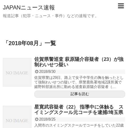
JAPANニュース速報
報道記事（犯罪・ニュース・事件）などの速報です。
「
2018年08月
」
一覧
佐賀県警巡査 萩原陽介容疑者（23）が強
制わいせつ疑い
2018/8/30
佐賀県警は29日、路上で女子中学生の胸を触ったとし
て強制わいせつの疑いで、県警鹿島署地域2課所属で
嬉野幹部派出所に勤める巡査萩原陽介容疑者（...
記事を読む
星寛武容疑者（22） 指導中に体触る ス
イミングスクール元コーチを逮捕/埼玉県
2018/8/25
入間市のスイミングスクールでコーチをしていた22歳