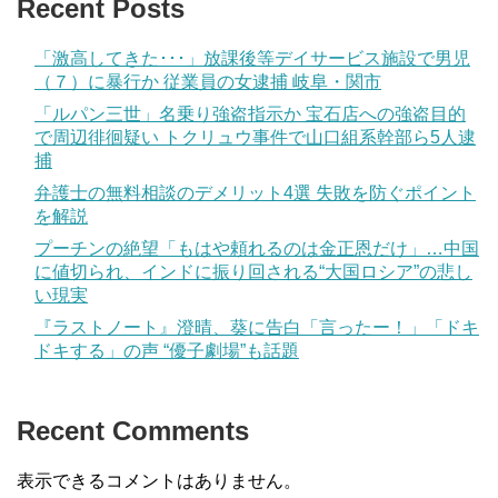
Recent Posts
「激高してきた･･･」放課後等デイサービス施設で男児
（７）に暴行か 従業員の女逮捕 岐阜・関市
「ルパン三世」名乗り強盗指示か 宝石店への強盗目的
で周辺徘徊疑い トクリュウ事件で山口組系幹部ら5人逮
捕
弁護士の無料相談のデメリット4選 失敗を防ぐポイント
を解説
プーチンの絶望「もはや頼れるのは金正恩だけ」…中国
に値切られ、インドに振り回される“大国ロシア”の悲し
い現実
『ラストノート』澄晴、葵に告白「言ったー！」「ドキ
ドキする」の声 “優子劇場”も話題
Recent Comments
表示できるコメントはありません。