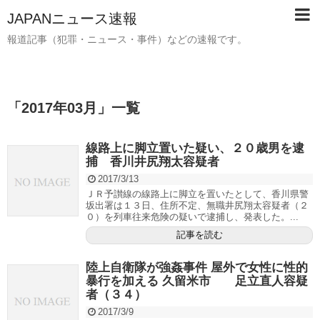
JAPANニュース速報
報道記事（犯罪・ニュース・事件）などの速報です。
「
2017年03月
」
一覧
線路上に脚立置いた疑い、２０歳男を逮
捕 香川井尻翔太容疑者
2017/3/13
ＪＲ予讃線の線路上に脚立を置いたとして、香川県警
坂出署は１３日、住所不定、無職井尻翔太容疑者（２
０）を列車往来危険の疑いで逮捕し、発表した。...
記事を読む
陸上自衛隊が強姦事件 屋外で女性に性的
暴行を加える 久留米市 足立直人容疑
者（３４）
2017/3/9