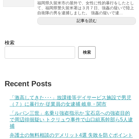
福岡県久留米市の屋外で、女性に性的暴行をしたとし
て、福岡県警久留米署は３月７日、強姦の疑いで陸上
自衛隊の男を逮捕しました。 強姦の疑いで逮...
記事を読む
検索
検索
Recent Posts
「激高してきた･･･」放課後等デイサービス施設で男児
（７）に暴行か 従業員の女逮捕 岐阜・関市
「ルパン三世」名乗り強盗指示か 宝石店への強盗目的
で周辺徘徊疑い トクリュウ事件で山口組系幹部ら5人逮
捕
弁護士の無料相談のデメリット4選 失敗を防ぐポイント