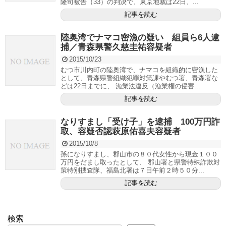
隆司被告（33）の判決で、東京地裁は22日、...
記事を読む
陸奥湾でナマコ密漁の疑い 組員ら6人逮
捕／青森県警久慈圭祐容疑者
2015/10/23
むつ市川内町の陸奥湾で、ナマコを組織的に密漁した
として、青森県警組織犯罪対策課やむつ署、青森署な
どは22日までに、 漁業法違反（漁業権の侵害...
記事を読む
なりすまし「受け子」を逮捕 100万円詐
取、容疑否認萩原佑喜夫容疑者
2015/10/8
孫になりすまし、郡山市の８０代女性から現金１００
万円をだまし取ったとして、 郡山署と県警特殊詐欺対
策特別捜査隊、福島北署は７日午前２時５０分...
記事を読む
検索