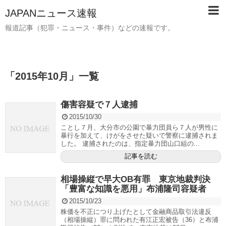
JAPANニュース速報
報道記事（犯罪・ニュース・事件）などの速報です。
「
2015年10月
」
一覧
傷害容疑で７人逮捕
2015/10/30
ことし７月、大分市の公園で暴力団員ら７人が男性に
暴行を加えて、けがをさせた疑いで警察に逮捕されま
した。 逮捕されたのは、指定暴力団山口組の...
記事を読む
相場操縦で早大OB有罪 東京地裁判決
「豊富な知識を悪用」布浦隆司容疑者
2015/10/23
株価を不正につり上げたとして金融商品取引法違反
（相場操縦）罪に問われた有江正宏被告（36）と布浦