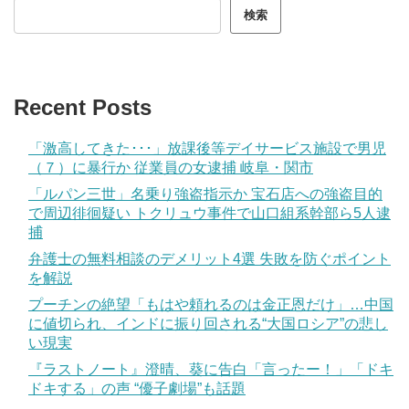
検索
Recent Posts
「激高してきた･･･」放課後等デイサービス施設で男児
（７）に暴行か 従業員の女逮捕 岐阜・関市
「ルパン三世」名乗り強盗指示か 宝石店への強盗目的
で周辺徘徊疑い トクリュウ事件で山口組系幹部ら5人逮
捕
弁護士の無料相談のデメリット4選 失敗を防ぐポイント
を解説
プーチンの絶望「もはや頼れるのは金正恩だけ」…中国
に値切られ、インドに振り回される“大国ロシア”の悲し
い現実
『ラストノート』澄晴、葵に告白「言ったー！」「ドキ
ドキする」の声 “優子劇場”も話題