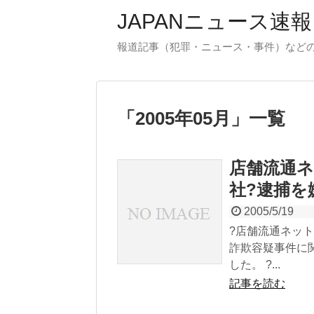
JAPANニュース速報
報道記事（犯罪・ニュース・事件）など
「
2005年05月
」
一覧
店舗流通
社?逮捕を
2005/5/19
?店舗流通ネッ
詐欺容疑事件に
した。 ?...
記事を読む