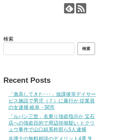
検索
検索
Recent Posts
「激高してきた･･･」放課後等デイサー
ビス施設で男児（７）に暴行か 従業員
の女逮捕 岐阜・関市
「ルパン三世」名乗り強盗指示か 宝石
店への強盗目的で周辺徘徊疑い トクリ
ュウ事件で山口組系幹部ら5人逮捕
弁護士の無料相談のデメリット4選 失