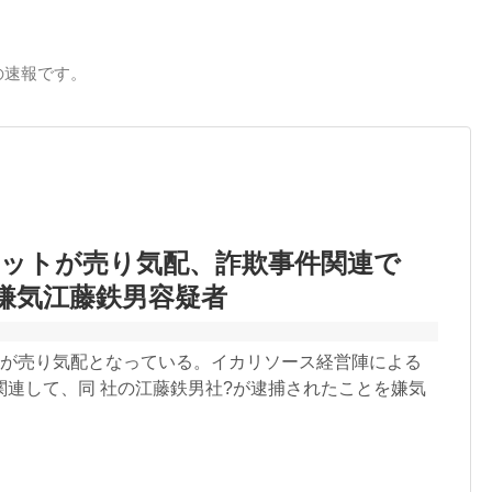
の速報です。
ネットが売り気配、詐欺事件関連で
嫌気江藤鉄男容疑者
トが売り気配となっている。イカリソース経営陣による
関連して、同 社の江藤鉄男社?が逮捕されたことを嫌気