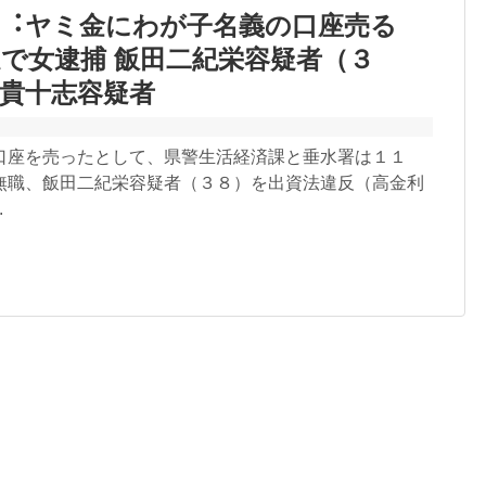
反︓ヤミ金にわが⼦名義の⼝座売る
で⼥逮捕 飯⽥⼆紀栄容疑者（３
貴⼗志容疑者
口座を売ったとして、県警生活経済課と垂水署は１１
無職、飯⽥⼆紀栄容疑者（３８）を出資法違反（⾼⾦利
.