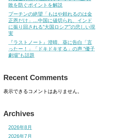
敗を防ぐポイントを解説
プーチンの絶望「もはや頼れるのは金
正恩だけ」…中国に値切られ、インド
に振り回される“大国ロシア”の悲しい現
実
『ラストノート』澄晴、葵に告白「言
ったー！」「ドキドキする」の声 “優子
劇場”も話題
Recent Comments
表示できるコメントはありません。
Archives
2026年8月
2026年7月