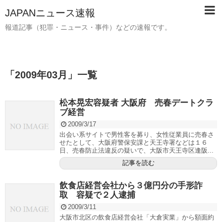
JAPANニュース速報
報道記事（犯罪・ニュース・事件）などの速報です。
「
2009年03月
」
一覧
松本晃宏容疑者 大阪府 売春デートクラ
ブ経営
2009/3/17
出会い系サイトで男性客を募り、女性従業員に売春さ
せたとして、大阪府警保安課と天王寺署などは１６
日、売春防止法違反の疑いで、大阪市天王寺区逢阪...
記事を読む
飲食店経営会社から３億円分の手形詐
取 容疑で２人逮捕
2009/3/11
大阪市北区の飲食店経営会社「大倉実業」から額面約