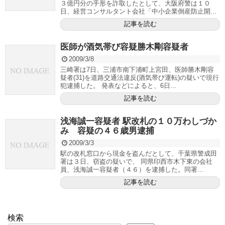
３億円分の手形を詐取したとして、大阪府警は１０
日、経営コンサルタント会社「中小企業倒産防止開...
記事を読む
医師が酒気帯び容疑勝木剛容疑者
2009/3/8
三崎署は7日、三浦市南下浦町上宮田、医師勝木剛容
疑者(31)を道路交通法違反(酒気帯び運転)の疑いで現行
犯逮捕した。 発表などによると、6日...
記事を読む
浅海誠一容疑者 駅改札の１０万わしづか
み 容疑の４６歳男逮捕
2009/3/3
駅の改札窓口から現金を盗んだとして、千葉県警成田
署は３日、窃盗の疑いで、 同県印西市木下東の会社
員、浅海誠一容疑者（４６）を逮捕した。同署...
記事を読む
検索