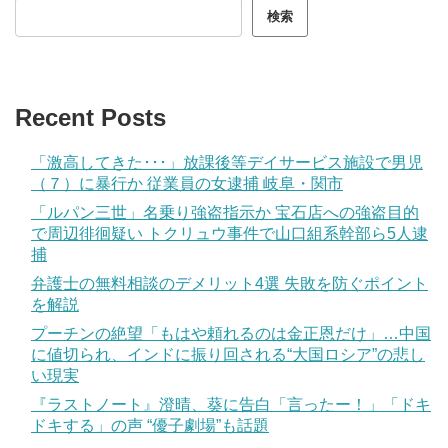
検索
Recent Posts
「激高してきた･･･」放課後等デイサービス施設で男児
（７）に暴行か 従業員の女逮捕 岐阜・関市
「ルパン三世」名乗り強盗指示か 宝石店への強盗目的
で周辺徘徊疑い トクリュウ事件で山口組系幹部ら5人逮
捕
弁護士の無料相談のデメリット4選 失敗を防ぐポイント
を解説
プーチンの絶望「もはや頼れるのは金正恩だけ」…中国
に値切られ、インドに振り回される“大国ロシア”の悲し
い現実
『ラストノート』澄晴、葵に告白「言ったー！」「ドキ
ドキする」の声 “優子劇場”も話題