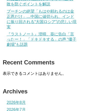
敗を防ぐポイントを解説
プーチンの絶望「もはや頼れるのは金
正恩だけ」…中国に値切られ、インド
に振り回される“大国ロシア”の悲しい現
実
『ラストノート』澄晴、葵に告白「言
ったー！」「ドキドキする」の声 “優子
劇場”も話題
Recent Comments
表示できるコメントはありません。
Archives
2026年8月
2026年7月