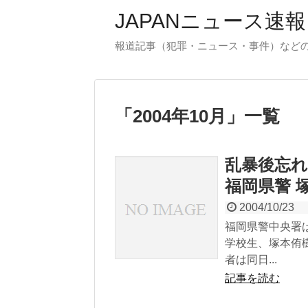
JAPANニュース速報
報道記事（犯罪・ニュース・事件）など
「
2004年10月
」
一覧
乱暴後忘
福岡県警 
2004/10/23
福岡県警中央署
学校生、塚本侑
者は同日...
記事を読む