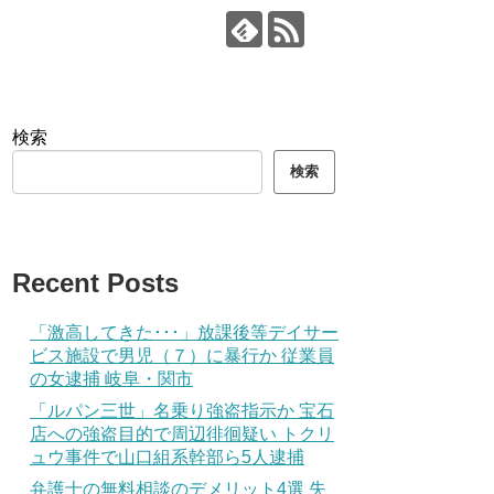
検索
検索
Recent Posts
「激高してきた･･･」放課後等デイサー
ビス施設で男児（７）に暴行か 従業員
の女逮捕 岐阜・関市
「ルパン三世」名乗り強盗指示か 宝石
店への強盗目的で周辺徘徊疑い トクリ
ュウ事件で山口組系幹部ら5人逮捕
弁護士の無料相談のデメリット4選 失