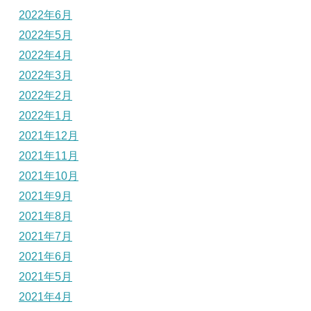
2022年6月
2022年5月
2022年4月
2022年3月
2022年2月
2022年1月
2021年12月
2021年11月
2021年10月
2021年9月
2021年8月
2021年7月
2021年6月
2021年5月
2021年4月