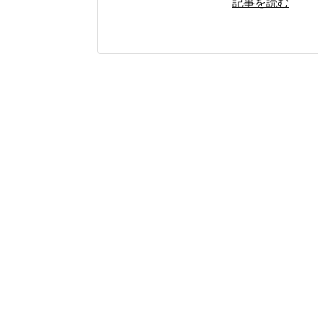
記事を読む