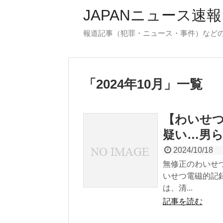
JAPANニュース速報
報道記事（犯罪・ニュース・事件）など
「
2024年10月
」
一覧
【わいせつ
疑い…男ら
2024/10/18
無修正のわいせつ
いせつ電磁的記
は、清...
記事を読む