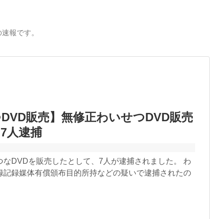
の速報です。
DVD販売】無修正わいせつDVD販売
7人逮捕
なDVDを販売したとして、7人が逮捕されました。 わ
録記録媒体有償頒布目的所持などの疑いで逮捕されたの