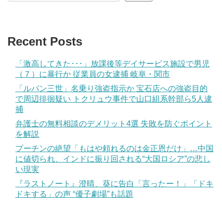
Recent Posts
「激高してきた･･･」放課後等デイサービス施設で男児
（７）に暴行か 従業員の女逮捕 岐阜・関市
「ルパン三世」名乗り強盗指示か 宝石店への強盗目的
で周辺徘徊疑い トクリュウ事件で山口組系幹部ら5人逮
捕
弁護士の無料相談のデメリット4選 失敗を防ぐポイント
を解説
プーチンの絶望「もはや頼れるのは金正恩だけ」…中国
に値切られ、インドに振り回される“大国ロシア”の悲し
い現実
『ラストノート』澄晴、葵に告白「言ったー！」「ドキ
ドキする」の声 “優子劇場”も話題