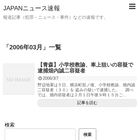
JAPANニュース速報
報道記事（犯罪・ニュース・事件）などの速報です。
「
2006年03月
」
一覧
【青森】小学校教諭、車上狙いの容疑で
逮捕畑内誠二容疑者
2006/3/7
野辺地署は５日、横浜町舘ノ後、小学校教諭、畑内誠
二容疑者（３０）を 盗みの疑いで逮捕した。 調べ
では、畑内容疑者は２月１日午後９時１５分ご...
記事を読む
検索
検索