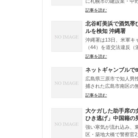
に札幌市の建設業・中野蓮
記事を読む
北谷町美浜で酒気帯び
ルを検知 沖縄署
沖縄署は13日、米軍
（44）を道交法違反（
記事を読む
ネットギャンブルで8
広島県三原市で知人男
捕された広島市南区の無
記事を読む
大ケガした助手席の
ひき逃げ」中国籍の
強い寒気が流れ込み、東
区・築地大橋で警察官2