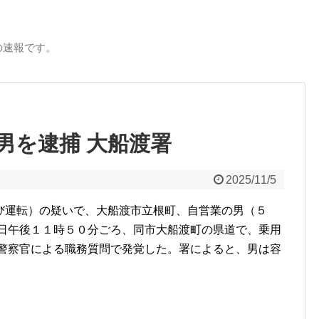
の速報です。
男を逮捕 大船渡署
2025/11/5
び運転）の疑いで、大船渡市立根町、自営業の男（５
３日午後１１時５０分ごろ、同市大船渡町の県道で、乗用
の警察官による職務質問で発覚した。署によると、男は容