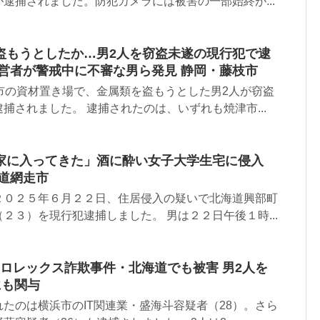
逮捕されました。防犯カメラには被害の一部始終が...
盗もうとしたか…男2人を窃盗未遂の現行犯で逮
経営者が警戒中に不審な男ら発見 静岡・藤枝市
市の資材置き場で、金属類を盗もうとした男2人が窃盗
捕されました。 逮捕されたのは、いずれも焼津市...
家に入ってきた」酒に酔い女子大学生宅に侵入
道網走市
２０２５年６月２２日、住居侵入の疑いで北海道興部町
２３）を現行犯逮捕しました。 男は２２日午後１時...
 偽ロレックス詐欺事件・北海道でも被害 男2人を
にも関与
たのは横浜市のIT関連業・盛海斗容疑者（28）。さら