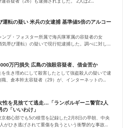
容疑者（26）も逮捕されました。 2人は2...
運転の疑い 米兵の女逮捕 基準値5倍のアルコー
キャンプ・フォスター所属で海兵隊軍属の容疑者の女
酒気帯び運転）の疑いで現行犯逮捕した。調べに対し...
000万円損失 広島の強殺容疑者、借金苦か
性を生き埋めにして殺害したとして強盗殺人の疑いで逮
職、倉本幹太容疑者（29）が、インターネットの...
女性を見捨てて逃走…「ランボルギーニ警官2人
男の「いいわけ」
京都心部でも5の積雪を記録した2月8日の早朝、中央
人がひき逃げされて重傷を負うという衝撃的な事故...