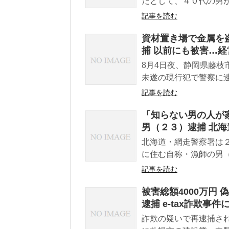
だとして、４０代の男が
記事を読む
資材置き場で金属を
捕 以前にも被害…
8月4日夜、静岡県藤枝
未遂の現行犯で警察に逮
記事を読む
「知らない男の人が
男（２３）逮捕 北海
北海道・網走警察署は
に住む自称・漁師の男（
記事を読む
被害総額4000万円
逮捕 e-tax詐欺事件
詐欺の疑いで再逮捕され