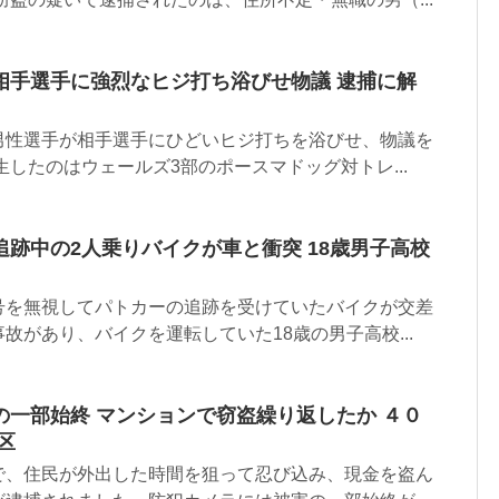
相手選手に強烈なヒジ打ち浴びせ物議 逮捕に解
男性選手が相手選手にひどいヒジ打ちを浴びせ、物議を
生したのはウェールズ3部のポースマドッグ対トレ...
跡中の2人乗りバイクが車と衝突 18歳男子高校
号を無視してパトカーの追跡を受けていたバイクが交差
故があり、バイクを運転していた18歳の男子高校...
の一部始終 マンションで窃盗繰り返したか ４０
区
で、住民が外出した時間を狙って忍び込み、現金を盗ん