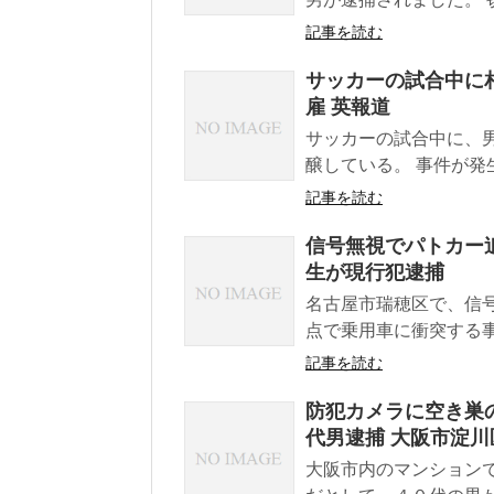
記事を読む
サッカーの試合中に
雇 英報道
サッカーの試合中に、
醸している。 事件が発
記事を読む
信号無視でパトカー追
生が現行犯逮捕
名古屋市瑞穂区で、信
点で乗用車に衝突する事
記事を読む
防犯カメラに空き巣
代男逮捕 大阪市淀川
大阪市内のマンション