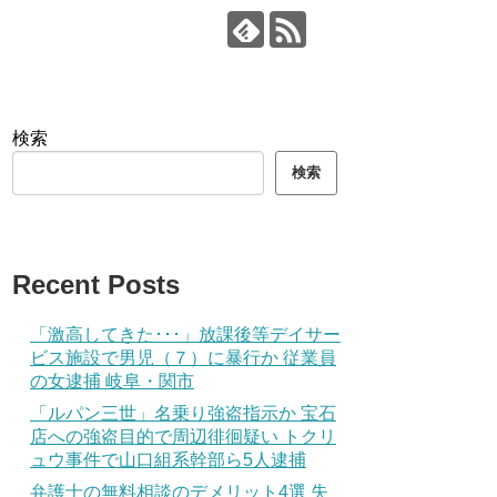
検索
検索
Recent Posts
「激高してきた･･･」放課後等デイサー
ビス施設で男児（７）に暴行か 従業員
の女逮捕 岐阜・関市
「ルパン三世」名乗り強盗指示か 宝石
店への強盗目的で周辺徘徊疑い トクリ
ュウ事件で山口組系幹部ら5人逮捕
弁護士の無料相談のデメリット4選 失