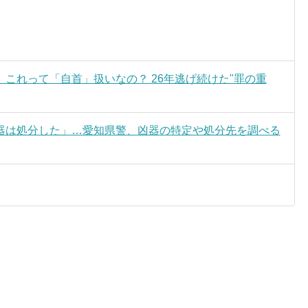
これって「自首」扱いなの？ 26年逃げ続けた"罪の重
器は処分した」…愛知県警、凶器の特定や処分先を調べる