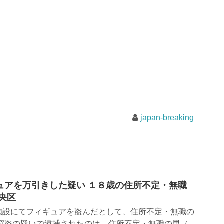
japan-breaking
ュアを万引きした疑い １８歳の住所不定・無職
央区
施設にてフィギュアを盗んだとして、住所不定・無職の
窃盗の疑いで逮捕されたのは、住所不定・無職の男（...