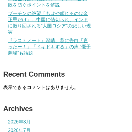
敗を防ぐポイントを解説
プーチンの絶望「もはや頼れるのは金
正恩だけ」…中国に値切られ、インド
に振り回される“大国ロシア”の悲しい現
実
『ラストノート』澄晴、葵に告白「言
ったー！」「ドキドキする」の声 “優子
劇場”も話題
Recent Comments
表示できるコメントはありません。
Archives
2026年8月
2026年7月