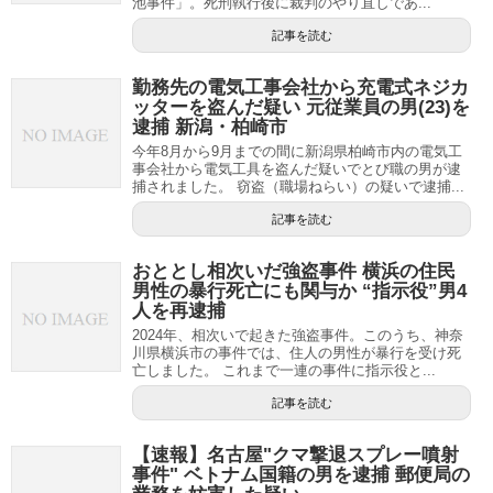
池事件」。死刑執行後に裁判のやり直しであ...
記事を読む
勤務先の電気工事会社から充電式ネジカ
ッターを盗んだ疑い 元従業員の男(23)を
逮捕 新潟・柏崎市
今年8月から9月までの間に新潟県柏崎市内の電気工
事会社から電気工具を盗んだ疑いでとび職の男が逮
捕されました。 窃盗（職場ねらい）の疑いで逮捕...
記事を読む
おととし相次いだ強盗事件 横浜の住民
男性の暴行死亡にも関与か “指示役”男4
人を再逮捕
2024年、相次いで起きた強盗事件。このうち、神奈
川県横浜市の事件では、住人の男性が暴行を受け死
亡しました。 これまで一連の事件に指示役と...
記事を読む
【速報】名古屋"クマ撃退スプレー噴射
事件" ベトナム国籍の男を逮捕 郵便局の