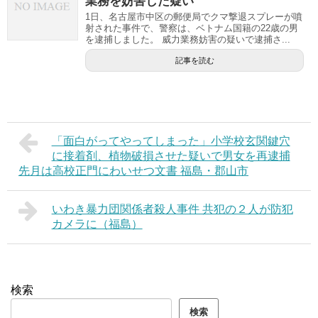
業務を妨害した疑い
1日、名古屋市中区の郵便局でクマ撃退スプレーが噴
射された事件で、警察は、ベトナム国籍の22歳の男
を逮捕しました。 威力業務妨害の疑いで逮捕さ...
記事を読む
「面白がってやってしまった」小学校玄関鍵穴
に接着剤、植物破損させた疑いで男女を再逮捕
先月は高校正門にわいせつ文書 福島・郡山市
いわき暴力団関係者殺人事件 共犯の２人が防犯
カメラに（福島）
検索
検索