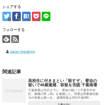
シェアする
0
0
0
フォローする
japan-breaking
関連記事
高校生に付きまとい「殺すぞ」 脅迫の
疑いで46歳逮捕、容疑を否認 千葉南署
千葉南署は31日までに、脅迫の疑いで千葉市中央
区、無職の男（46）を逮捕した。同署は刑事責任能
力の有無も調べる。 逮捕容疑は28日午後4時...
記事を読む