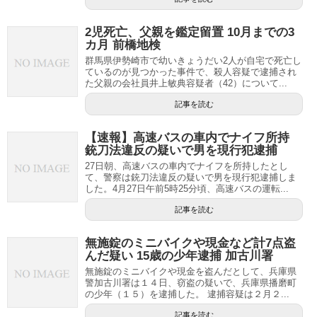
2児死亡、父親を鑑定留置 10月までの3
カ月 前橋地検
群馬県伊勢崎市で幼いきょうだい2人が自宅で死亡し
ているのが見つかった事件で、殺人容疑で逮捕され
た父親の会社員井上敏典容疑者（42）について...
記事を読む
【速報】高速バスの車内でナイフ所持
銃刀法違反の疑いで男を現行犯逮捕
27日朝、高速バスの車内でナイフを所持したとし
て、警察は銃刀法違反の疑いで男を現行犯逮捕しま
した。4月27日午前5時25分頃、高速バスの運転...
記事を読む
無施錠のミニバイクや現金など計7点盗
んだ疑い 15歳の少年逮捕 加古川署
無施錠のミニバイクや現金を盗んだとして、兵庫県
警加古川署は１４日、窃盗の疑いで、兵庫県播磨町
の少年（１５）を逮捕した。 逮捕容疑は２月２...
記事を読む