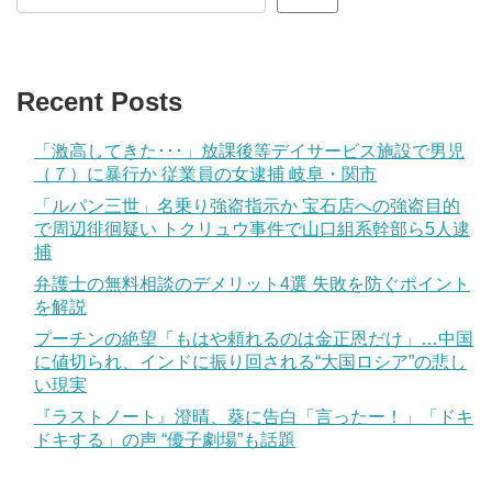
Recent Posts
「激高してきた･･･」放課後等デイサービス施設で男児
（７）に暴行か 従業員の女逮捕 岐阜・関市
「ルパン三世」名乗り強盗指示か 宝石店への強盗目的
で周辺徘徊疑い トクリュウ事件で山口組系幹部ら5人逮
捕
弁護士の無料相談のデメリット4選 失敗を防ぐポイント
を解説
プーチンの絶望「もはや頼れるのは金正恩だけ」…中国
に値切られ、インドに振り回される“大国ロシア”の悲し
い現実
『ラストノート』澄晴、葵に告白「言ったー！」「ドキ
ドキする」の声 “優子劇場”も話題