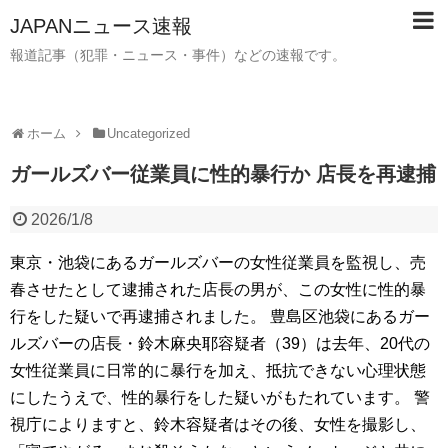
JAPANニュース速報
報道記事（犯罪・ニュース・事件）などの速報です。
ホーム
Uncategorized
ガールズバー従業員に性的暴行か 店長を再逮捕
2026/1/8
東京・池袋にあるガールズバーの女性従業員を監視し、売
春させたとして逮捕された店長の男が、この女性に性的暴
行をした疑いで再逮捕されました。 豊島区池袋にあるガー
ルズバーの店長・鈴木麻央耶容疑者（39）は去年、20代の
女性従業員に日常的に暴行を加え、抵抗できない心理状態
にしたうえで、性的暴行をした疑いがもたれています。 警
視庁によりますと、鈴木容疑者はその後、女性を撮影し、