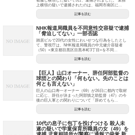
着服し横領した疑いで5日、逮捕されました。 業務
上横領の疑いで逮捕されたのは、福岡市南区に...
記事を読む
NHK報道局職員を不同意性交容疑で逮捕
「脅迫してない」一部否認
雑居ビルで20代の女性にわいせつな行為をしたとし
て、警視庁は、NHK報道局職員の中元健介容疑者
（50）=東京都目黒区目黒本町3丁目=を不同...
記事を読む
【巨人】山口オーナー、辞任阿部監督の
球団との関わり「何もない。先のことは
何とも言えない」
巨人の山口寿一オーナー（69）が26日に都内で取材
に応じ、辞任が決まった阿部慎之助監督（47）の今
後の巨人軍との関わりについて「辞めてもら...
記事を読む
10代の息子に包丁を投げつける 殺人未
遂の疑いで学童保育所職員の女（49）を
逮捕 児童相談所が警察に通報で発覚 新