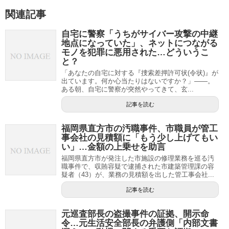
関連記事
自宅に警察「うちがサイバー攻撃の中継
地点になっていた」、ネットにつながる
モノを犯罪に悪用された…どういうこ
と？
「あなたの自宅に対する『捜索差押許可状(令状)』が
出ています。何か心当たりはないですか？」――。
ある朝、自宅に警察が突然やってきて、玄...
記事を読む
福岡県直方市の汚職事件、市職員が管工
事会社の見積額に「もう少し上げてもい
い」…金額の上乗せを助言
福岡県直方市が発注した市施設の修理業務を巡る汚
職事件で、収賄容疑で逮捕された市建築管理課の容
疑者（43）が、業務の見積額を出した管工事会社...
記事を読む
元巡査部長の盗撮事件の証拠、開示命
令…元生活安全部長の弁護側「内部文書