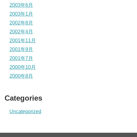
2003年6月
2003年1月
2002年8月
2002年4月
2001年11月
2001年9月
2001年7月
2000年10月
2000年8月
Categories
Uncategorized