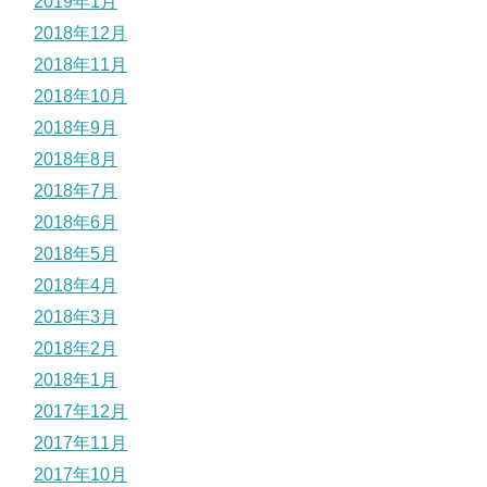
2019年1月
2018年12月
2018年11月
2018年10月
2018年9月
2018年8月
2018年7月
2018年6月
2018年5月
2018年4月
2018年3月
2018年2月
2018年1月
2017年12月
2017年11月
2017年10月