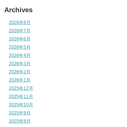
Archives
2026年8月
2026年7月
2026年6月
2026年5月
2026年4月
2026年3月
2026年2月
2026年1月
2025年12月
2025年11月
2025年10月
2025年9月
2025年8月