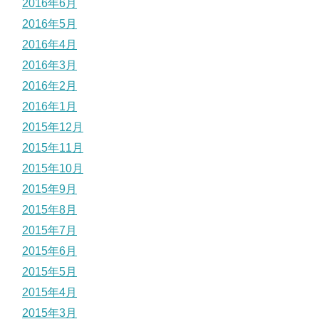
2016年6月
2016年5月
2016年4月
2016年3月
2016年2月
2016年1月
2015年12月
2015年11月
2015年10月
2015年9月
2015年8月
2015年7月
2015年6月
2015年5月
2015年4月
2015年3月