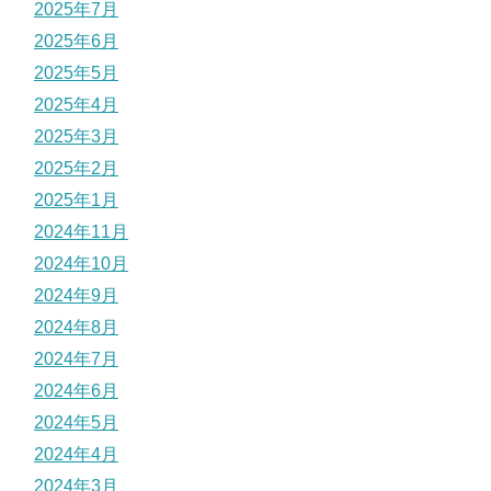
2025年7月
2025年6月
2025年5月
2025年4月
2025年3月
2025年2月
2025年1月
2024年11月
2024年10月
2024年9月
2024年8月
2024年7月
2024年6月
2024年5月
2024年4月
2024年3月