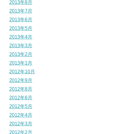
2013年8月
2013年7月
2013年6月
2013年5月
2013年4月
2013年3月
2013年2月
2013年1月
2012年10月
2012年9月
2012年8月
2012年6月
2012年5月
2012年4月
2012年3月
2012年2月