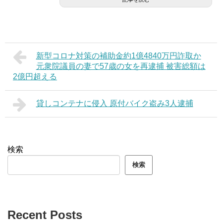
新型コロナ対策の補助金約1億4840万円詐取か
元衆院議員の妻で57歳の女を再逮捕 被害総額は
2億円超える
貸しコンテナに侵入 原付バイク盗み3人逮捕
検索
検索
Recent Posts