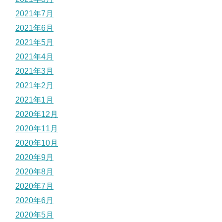
2021年7月
2021年6月
2021年5月
2021年4月
2021年3月
2021年2月
2021年1月
2020年12月
2020年11月
2020年10月
2020年9月
2020年8月
2020年7月
2020年6月
2020年5月