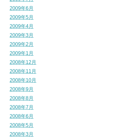
2009年6月
2009年5月
2009年4月
2009年3月
2009年2月
2009年1月
2008年12月
2008年11月
2008年10月
2008年9月
2008年8月
2008年7月
2008年6月
2008年5月
2008年3月