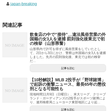
japan-breaking
関連記事
飲食店の中で”接待”…違法風俗営業の外
国籍の女3人を逮捕 罰則強化後東北で初
の検挙（山形県警）
山形県内で許可を得ずに風俗営業をしていたとし
て、2日から3日にかけ、警察は外国籍の女3人を逮捕
しました。先月の罰則強化後、東北では初の検挙
だ...
記事を読む
【10秒解説】MLB 2投手が「野球賭博」
で起訴の衝撃ニュース、最長65年の懲役
刑となる可能性も
現地時間11月9日（日曜日）、米大リーグ、クリーブ
ランド・ガーディアンズの2投手がスポーツ賭博によ
り、連邦検察局ニューヨーク東部地区により起...
記事を読む