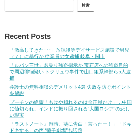
検索
Recent Posts
「激高してきた･･･」放課後等デイサービス施設で男児
（７）に暴行か 従業員の女逮捕 岐阜・関市
「ルパン三世」名乗り強盗指示か 宝石店への強盗目的
で周辺徘徊疑い トクリュウ事件で山口組系幹部ら5人逮
捕
弁護士の無料相談のデメリット4選 失敗を防ぐポイント
を解説
プーチンの絶望「もはや頼れるのは金正恩だけ」…中国
に値切られ、インドに振り回される“大国ロシア”の悲し
い現実
『ラストノート』澄晴、葵に告白「言ったー！」「ドキ
ドキする」の声 “優子劇場”も話題