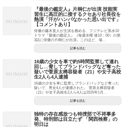
『最後の鑑定人』片桐仁が出演 技能実
習生に高圧的に接するクセあり社長役を
熱演「汗がハンパなかった思い出です」
【コメントあり】
俳優の藤木直人が主演を務める、フジテレビ系水10
ドラマ『最後の鑑定人』（毎週水曜 後10：00）の第
3話に俳優の片桐仁が出演。このほど、場...
記事を読む
16歳の少女を車で約5時間監禁して連れ
回し…脅してブランドバッグなど奪った
疑いで菅原太稀容疑者（21）や女子高校
生2人ら4人逮捕
16歳の少女を車に監禁しブランドバッグなど奪った
疑いで、男女4人が逮捕された。 菅原太稀容疑者
（21）や女子高校生2人ら4人は2025年1月...
記事を読む
独特の存在感放つも特捜部で不祥事多
発、特刑部は目立たず 「関西検察」の
明日は