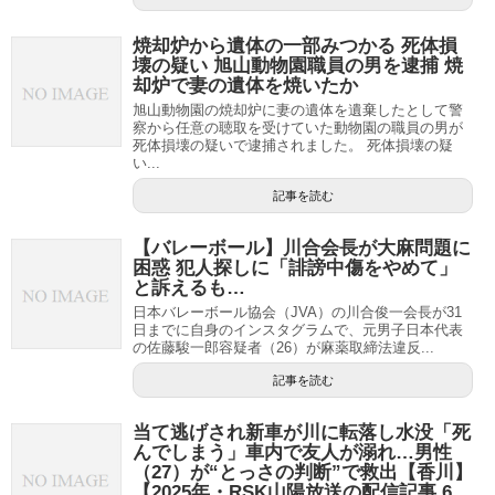
焼却炉から遺体の一部みつかる 死体損
壊の疑い 旭山動物園職員の男を逮捕 焼
却炉で妻の遺体を焼いたか
旭山動物園の焼却炉に妻の遺体を遺棄したとして警
察から任意の聴取を受けていた動物園の職員の男が
死体損壊の疑いで逮捕されました。 死体損壊の疑
い...
記事を読む
【バレーボール】川合会長が大麻問題に
困惑 犯人探しに「誹謗中傷をやめて」
と訴えるも…
日本バレーボール協会（JVA）の川合俊一会長が31
日までに自身のインスタグラムで、元男子日本代表
の佐藤駿一郎容疑者（26）が麻薬取締法違反...
記事を読む
当て逃げされ新車が川に転落し水没「死
んでしまう」車内で友人が溺れ…男性
（27）が“とっさの判断”で救出【香川】
【2025年・RSK山陽放送の配信記事 6