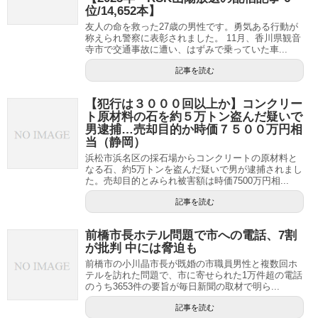
位/14,652本】
友人の命を救った27歳の男性です。勇気ある行動が
称えられ警察に表彰されました。 11月、香川県観音
寺市で交通事故に遭い、はずみで乗っていた車...
記事を読む
【犯行は３０００回以上か】コンクリー
ト原材料の石を約５万トン盗んだ疑いで
男逮捕…売却目的か時価７５００万円相
当（静岡）
浜松市浜名区の採石場からコンクリートの原材料と
なる石、約5万トンを盗んだ疑いで男が逮捕されまし
た。売却目的とみられ被害額は時価7500万円相...
記事を読む
前橋市長ホテル問題で市への電話、7割
が批判 中には脅迫も
前橋市の小川晶市長が既婚の市職員男性と複数回ホ
テルを訪れた問題で、市に寄せられた1万件超の電話
のうち3653件の要旨が毎日新聞の取材で明ら...
記事を読む