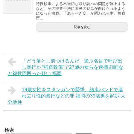
特捜検事による不適切な取り調べの問題が浮上する
など、その捜査手法に国民の疑念が向けられるよう
になった検察。「あるべき姿」が問われる中、検察
庁...
記事を読む
「どう落とし前つけるんだ」遊ぶ名目で呼び出
し暴行か “強盗致傷”で27歳の女らを逮捕 顔面な
ど複数回殴った疑い 福岡
19歳女性をスタンガンで襲撃、結束バンドで連
れ去り性的暴行などの罪 福岡の39歳男を起訴 大
分地検
検索