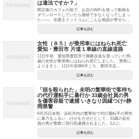
は違法ですか？」
閉店後のカフェの前で、お店のWiFiを使って動画を
ダウンロードしていたら接続できなくなってしまっ
た――。弁護士ドットコムにこんな相談が寄せら...
記事を読む
女性（８５）が乗用車にはねられ死亡
愛知・豊田市 片道１車線の直線道路
11日午前、愛知県豊田市で横断歩道を渡っていた85
歳の女性が乗用車にはねられ死亡しました。 警察に
よりますと、11日午前9時半ごろ、豊田市志...
記事を読む
「頭を殴られた」未明の繁華街で客待ち
の代行運転手に暴行か 33歳会社員の男
を傷害容疑で逮捕 いきなり因縁つけ=静
岡県警
9月25日未明、浜松市内の繁華街で代行運転手の男性
に暴力をふるい、けがをさせたとして、33歳の会社
員の男が警察に現行犯逮捕されました。2人に...
記事を読む