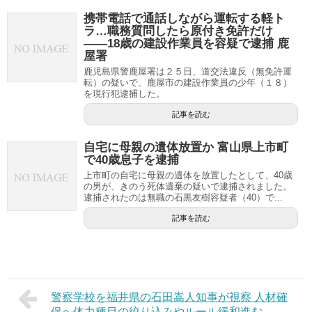
携帯電話で通話しながら運転する軽ト
ラ…職務質問したら原付き免許だけ
――18歳の建設作業員を容疑で逮捕 鹿
屋署
鹿児島県警鹿屋署は２５日、道交法違反（無免許運
転）の疑いで、鹿屋市の建設作業員の少年（１８）
を現行犯逮捕した。
記事を読む
自宅に母親の遺体放置か 富山県上市町
で40歳息子を逮捕
上市町の自宅に母親の遺体を放置したとして、40歳
の男が、きのう死体遺棄の疑いで逮捕されました。
逮捕されたのは無職の石黒友樹容疑者（40）で...
記事を読む
警察学校を福井県の石田嵩人知事が視察 人材確
保へ体力種目の絞り込みやルール緩和進む