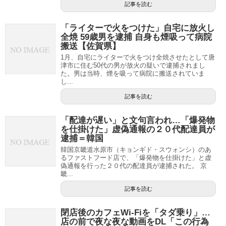
記事を読む
「ライターで火をつけた」自宅に放火し
全焼 59歳男を逮捕 自身も煙吸って病院
搬送【佐賀県】
1月、自宅にライターで火をつけ全焼させたとして唐
津市に住む50代の男が放火の疑いで逮捕されまし
た。男は当時、煙を吸って病院に搬送されていま
し...
記事を読む
「配達が遅い」と文句言われ…「爆発物
を仕掛けた」虚偽通報の２０代配達員が
逮捕＝韓国
韓国京畿道水原市（キョンギド・スウォンシ）のあ
るファストフード店で、「爆発物を仕掛けた」と虚
偽通報を行った２０代の配達員が逮捕された。 京
畿...
記事を読む
閉店後のカフェWi-Fiを「タダ乗り」…
店の前で夜な夜な動画をDL「この行為