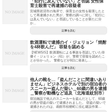
「犯行に及んでいない」と否認 女性保
育士殺害で再逮捕の容疑者
宮城県岩沼市の海岸で、保育士の女性を殺害したと
して再逮捕された男が、警察の調べに対し「犯行に
は及んでいない」と否認していることが新たに分
か...
記事を読む
飲酒運転で逮捕のイ・ジェリョン「焼酎
を4杯飲んだ」 容疑を認める
【NEWSIS】飲酒運転による事故を否認していた俳
優イ・ジェリョン（61）が、警察で容疑を認めたこ
とが分かった。 警察などが9日に発表し...
記事を読む
他人の靴を…「盗んだことに間違いあり
ません」ビジネスホテルで別の宿泊者の
スニーカー盗んだ疑い＿60歳の男を逮捕
＿警察が動機など追及〈北海道紋別市〉
宿泊施設で他人のスニーカーを盗んだとして、60歳
の男が窃盗の疑いで逮捕されました。 窃盗の疑いで
逮捕されたのは、函館市桔梗町に住む建設作業...