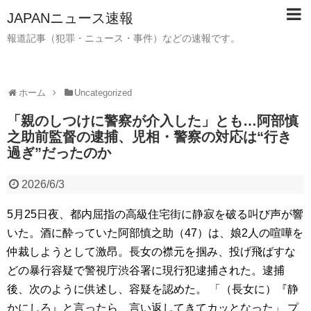
JAPANニュース速報
報道記事（犯罪・ニュース・事件）などの速報です。
ホーム
Uncategorized
「親のしつけに警察が介入した」とも…阿部慎
之助前監督の逮捕、児相・警察の対応は“行き
過ぎ”だったのか
2026/6/3
5月25日夜、都内屈指の高級住宅街に静寂を破る叫び声が響
いた。酒に酔っていた阿部慎之助（47）は、娘2人の喧嘩を
仲裁しようとして激昂。長女の襟元を掴み、投げ飛ばすな
どの暴行容疑で警視庁渋谷署に現行犯逮捕された。逮捕
後、次のように供述し、容疑を認めた。 「（長女に）『静
かにしろ』と言ったら、言い返してきてカッとなった」 プ