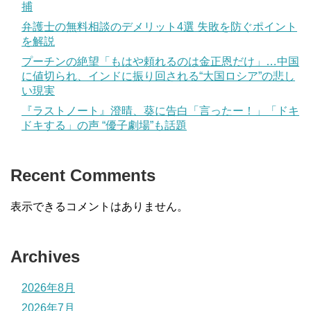
捕
弁護士の無料相談のデメリット4選 失敗を防ぐポイント
を解説
プーチンの絶望「もはや頼れるのは金正恩だけ」…中国
に値切られ、インドに振り回される“大国ロシア”の悲し
い現実
『ラストノート』澄晴、葵に告白「言ったー！」「ドキ
ドキする」の声 “優子劇場”も話題
Recent Comments
表示できるコメントはありません。
Archives
2026年8月
2026年7月