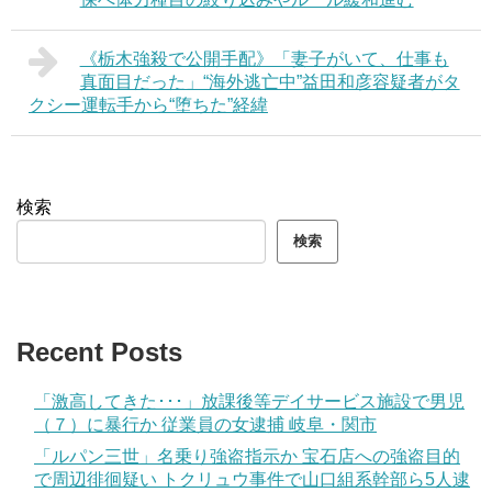
《栃木強殺で公開手配》「妻子がいて、仕事も
真面目だった」“海外逃亡中”益田和彦容疑者がタ
クシー運転手から“堕ちた”経緯
検索
検索
Recent Posts
「激高してきた･･･」放課後等デイサービス施設で男児
（７）に暴行か 従業員の女逮捕 岐阜・関市
「ルパン三世」名乗り強盗指示か 宝石店への強盗目的
で周辺徘徊疑い トクリュウ事件で山口組系幹部ら5人逮