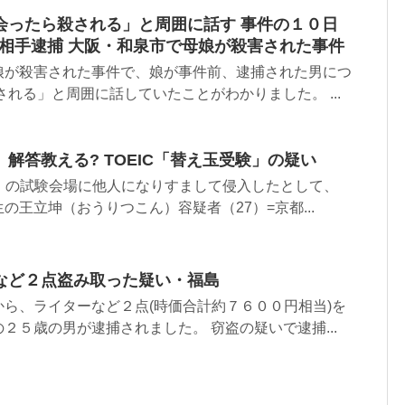
会ったら殺される」と周囲に話す 事件の１０日
際相手逮捕 大阪・和泉市で母娘が殺害された事件
娘が殺害された事件で、娘が事件前、逮捕された男につ
される」と周囲に話していたことがわかりました。 ...
解答教える? TOEIC「替え玉受験」の疑い
C」の試験会場に他人になりすまして侵入したとして、
の王立坤（おうりつこん）容疑者（27）=京都...
など２点盗み取った疑い・福島
ら、ライターなど２点(時価合計約７６００円相当)を
２５歳の男が逮捕されました。 窃盗の疑いで逮捕...