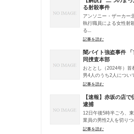
【解説】 二つのま
る射殺事件
アンソニー・ザーカー
執行職員による女性射
る...
記事を読む
闇バイト強盗事件 「
同捜査本部
おととし（2024年）
男4人のうち2人につい
記事を読む
【速報】赤坂の店で従
逮捕
12日午後5時半ごろ、
業員の男性2人を切りつ
記事を読む