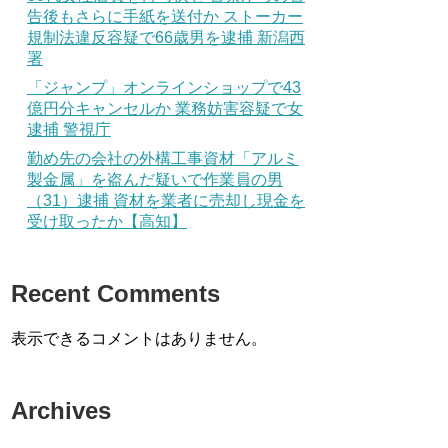
告後もさらに手紙を送付か ストーカー
規制法違反容疑で66歳男を逮捕 新潟西
署
「ジャンプ」オンラインショップで43
億円分キャンセルか 業務妨害容疑で女
逮捕 警視庁
勤め先の会社の外構工事資材「アルミ
製金属」を盗んだ疑いで作業員の男
（31）逮捕 資材を業者に売却し現金を
受け取ったか【高知】
Recent Comments
表示できるコメントはありません。
Archives