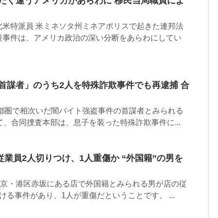
ったく違うアメリカがあらわに 移民当局職員によ
北米特派員 米ミネソタ州ミネアポリスで起きた連邦法
殺事件は、アメリカ政治の深い分断をあらわにしてい
首謀者」のうち2人を特殊詐欺事件でも再逮捕 合
首都圏で相次いだ闇バイト強盗事件の首謀者とみられる
て、合同捜査本部は、息子を装った特殊詐欺事件に...
業員2人切りつけ、1人重傷か “外国籍”の男を
東京・港区赤坂にある店で外国籍とみられる男が店の従
ける事件があり、1人が重傷だということです。 ...