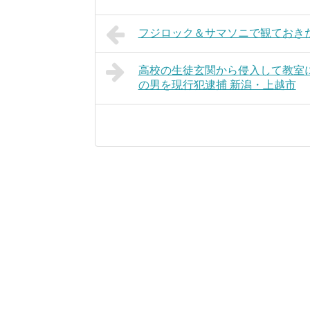
フジロック＆サマソニで観ておきた
高校の生徒玄関から侵入して教室に
の男を現行犯逮捕 新潟・上越市