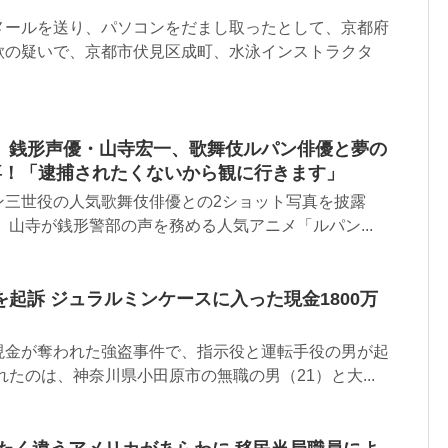
メールを送り、パソコンをだまし取ったとして、京都府
欺の疑いで、京都市伏見区成町、水泳インストラクタ
」銭形声優・山寺宏一、歌舞伎ルパン俳優と夢の
歓喜！「逮捕されたくないから観に行きます」
ン三世役の人気歌舞伎俳優との2ショット写真を披露
 山寺が銭形警部の声を務める人気アニメ「ルパン...
起訴 ジュラルミンケースに入った現金1800万
現金が奪われた強盗事件で、指示役と運転手役の男が起
れたのは、神奈川県小田原市の無職の男（21）と大...