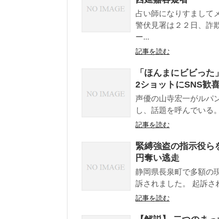
占い師になりすまして
警伏見署は２２日、詐
ー...
記事を読む
「ほんまにビビった
2ショットにSNS
声優の山寺宏一がルパ
し、話題を呼んでいる。
記事を読む
緊縛強盗の指示役らを
円奪い逃走
静岡県長泉町で多額の
訴されました。 起訴さ
記事を読む