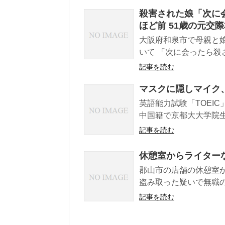
殺害された娘「次に
ほど前 51歳の元交
大阪府和泉市で母親と
いて 「次に会ったら殺
記事を読む
マスクに隠しマイク、
英語能力試験「TOEI
中国籍で京都大大学院生
記事を読む
休憩室からライター
郡山市の店舗の休憩室か
盗み取った疑いで無職の
記事を読む