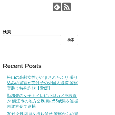
検索
検索
Recent Posts
松山の高齢女性がだまされたふり 張り
込みの警官が受け子の外国人逮捕 警察
官装う特殊詐欺【愛媛】
勤務先の女子トイレに小型カメラ設置
か 鯖江市の地方公務員の55歳男を盗撮
未遂容疑で逮捕
30代女性店員を待ち伏せ 警察からの警