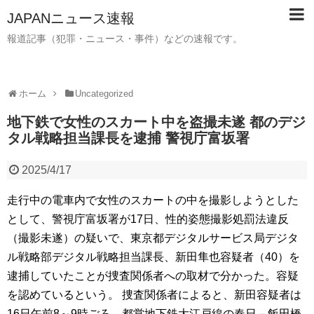
JAPANニュース速報
報道記事（犯罪・ニュース・事件）などの速報です。
ホーム
Uncategorized
地下鉄で女性のスカート中を盗撮未遂 都のデジ
タル戦略担当課長を逮捕 警視庁富坂署
2025/4/17
走行中の電車内で女性のスカートの中を撮影しようとした
として、警視庁富坂署が17日、性的姿態撮影処罰法違反
（撮影未遂）の疑いで、東京都デジタルサービス局デジタ
ル戦略部デジタル戦略担当課長、新田隼也容疑者（40）を
逮捕していたことが捜査関係者への取材で分かった。容疑
を認めているという。 捜査関係者によると、新田容疑者は
16日午前8～9時ごろ、都営地下鉄大江戸線の春日－飯田橋