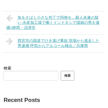
魚をさばく小さな包丁で同僚を…殺人未遂の疑
い 水産加工場で働くインドネシア国籍の男を逮
捕=静岡・沼津市
西宮市の国道でひき逃げ事故 現場から逃走した
男逮捕 呼気からアルコール検出／兵庫県
検索
検索
Recent Posts