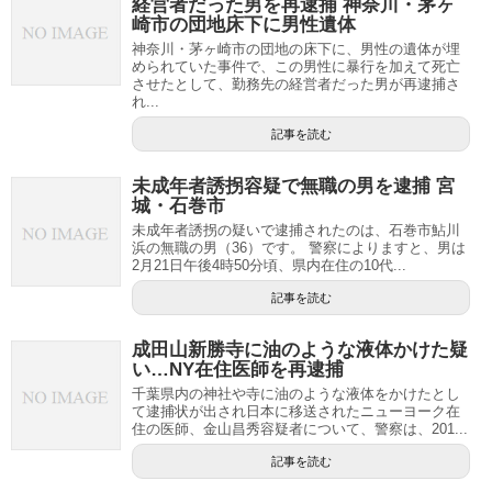
経営者だった男を再逮捕 神奈川・茅ヶ
崎市の団地床下に男性遺体
神奈川・茅ヶ崎市の団地の床下に、男性の遺体が埋
められていた事件で、この男性に暴行を加えて死亡
させたとして、勤務先の経営者だった男が再逮捕さ
れ...
記事を読む
未成年者誘拐容疑で無職の男を逮捕 宮
城・石巻市
未成年者誘拐の疑いで逮捕されたのは、石巻市鮎川
浜の無職の男（36）です。 警察によりますと、男は
2月21日午後4時50分頃、県内在住の10代...
記事を読む
成田山新勝寺に油のような液体かけた疑
い…NY在住医師を再逮捕
千葉県内の神社や寺に油のような液体をかけたとし
て逮捕状が出され日本に移送されたニューヨーク在
住の医師、金山昌秀容疑者について、警察は、201...
記事を読む