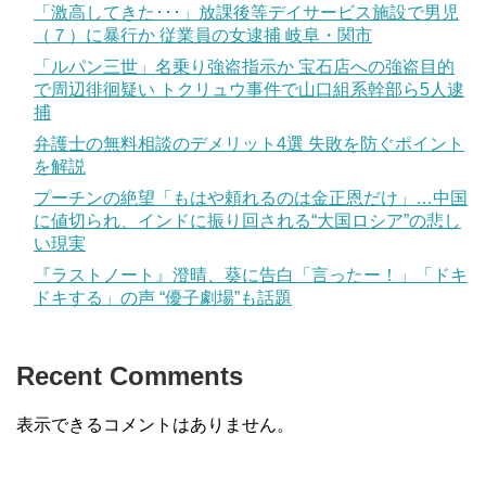
「激高してきた･･･」放課後等デイサービス施設で男児
（７）に暴行か 従業員の女逮捕 岐阜・関市
「ルパン三世」名乗り強盗指示か 宝石店への強盗目的
で周辺徘徊疑い トクリュウ事件で山口組系幹部ら5人逮
捕
弁護士の無料相談のデメリット4選 失敗を防ぐポイント
を解説
プーチンの絶望「もはや頼れるのは金正恩だけ」…中国
に値切られ、インドに振り回される“大国ロシア”の悲し
い現実
『ラストノート』澄晴、葵に告白「言ったー！」「ドキ
ドキする」の声 “優子劇場”も話題
Recent Comments
表示できるコメントはありません。