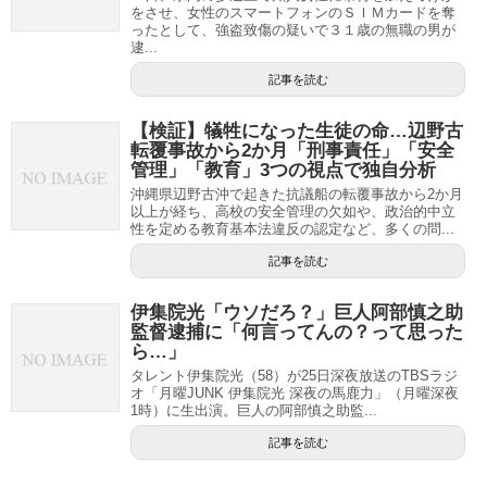
をさせ、女性のスマートフォンのＳＩＭカードを奪
ったとして、強盗致傷の疑いで３１歳の無職の男が
逮...
記事を読む
【検証】犠牲になった生徒の命…辺野古
転覆事故から2か月「刑事責任」「安全
管理」「教育」3つの視点で独自分析
沖縄県辺野古沖で起きた抗議船の転覆事故から2か月
以上が経ち、高校の安全管理の欠如や、政治的中立
性を定める教育基本法違反の認定など、多くの問...
記事を読む
伊集院光「ウソだろ？」巨人阿部慎之助
監督逮捕に「何言ってんの？って思った
ら…」
タレント伊集院光（58）が25日深夜放送のTBSラジ
オ「月曜JUNK 伊集院光 深夜の馬鹿力」（月曜深夜
1時）に生出演。巨人の阿部慎之助監...
記事を読む