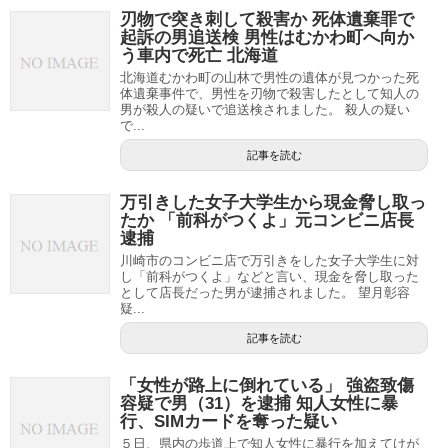
刃物で突き刺して殺害か 死体遺棄罪で
起訴の男追送検 男性はむかわ町へ向か
う車内で死亡 北海道
北海道むかわ町の山林で男性の遺体が見つかった死
体遺棄事件で、男性を刃物で殺害したとして知人の
男が殺人の疑いで追送検されました。 殺人の疑い
で...
記事を読む
万引きした女子大学生から現金脅し取っ
たか 「前科がつくよ」元コンビニ店長
逮捕
川崎市のコンビニ店で万引きをした女子大学生に対
し「前科がつくよ」などと言い、現金を脅し取った
として店長だった男が逮捕されました。 望月彰容
疑...
記事を読む
「女性が路上に倒れている」 強盗致傷
容疑で男（31）を逮捕 知人女性に暴
行、SIMカードを奪った疑い
５日、県内の歩道上で知人女性に暴行を加えてけが