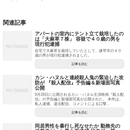
関連記事
アパートの室内にテント立て栽培したの
は「大麻草７株」 容疑で４０歳の男を
現行犯逮捕
自宅で大麻草を栽培していたとして、諫早市の４０
歳の男が現行犯逮捕されました。
記事を読む
カン・ハヌルと連続殺人鬼の緊迫した攻
防が 『殺人配信』予告編＆新場面写真
公開
9月26日に公開されるカン・ハヌル主演映画『殺人配
信』の予告編と新場面写真が公開された。 本作は、
私人逮捕、違法配信、コメントによる口撃...
記事を読む
同居男性を暴行し死なせたか 勤務先の