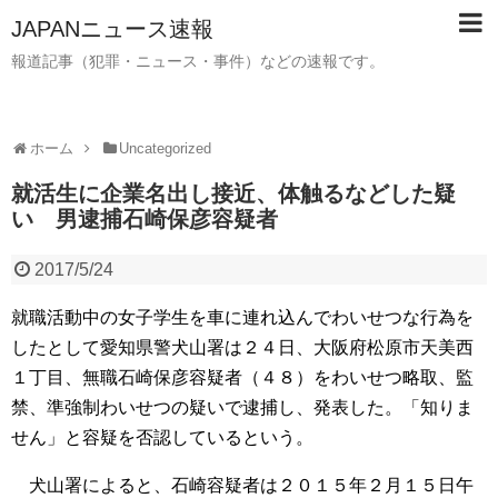
JAPANニュース速報
報道記事（犯罪・ニュース・事件）などの速報です。
ホーム
Uncategorized
就活生に企業名出し接近、体触るなどした疑
い 男逮捕石崎保彦容疑者
2017/5/24
就職活動中の女子学生を車に連れ込んでわいせつな行為を
したとして愛知県警犬山署は２４日、大阪府松原市天美西
１丁目、無職石崎保彦容疑者（４８）をわいせつ略取、監
禁、準強制わいせつの疑いで逮捕し、発表した。「知りま
せん」と容疑を否認しているという。
犬山署によると、石崎容疑者は２０１５年２月１５日午