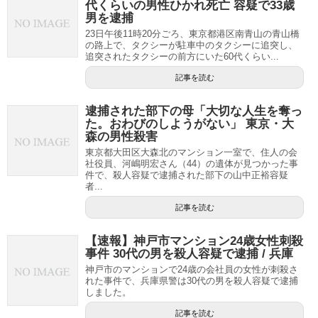
代くらいの男性ひかれ死亡 容疑で33歳
男を逮捕
23日午後11時20分ごろ、東京都港区南青山の青山橋
の路上で、タクシーが駐車中のタクシーに追突し、
追突されたタクシーの前方にいた60代くらい...
記事を読む
逮捕された部下の母「大切な人生を奪っ
た。おわびのしようがない」 東京・大
森の男性殺害
東京都大田区大森北のマンション一室で、住人の会
社役員、河嶋明宏さん（44）の遺体が見つかった事
件で、殺人容疑で逮捕された部下の山中正裕容疑
者...
記事を読む
【速報】神戸市マンション24歳女性刺殺
事件 30代の男を殺人容疑で逮捕 / 兵庫
神戸市のマンションで24歳の会社員の女性が刺殺さ
れた事件で、兵庫県警は30代の男を殺人容疑で逮捕
しました。
記事を読む