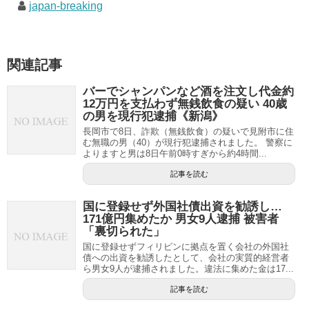
japan-breaking
関連記事
バーでシャンパンなど酒を注文し代金約
12万円を支払わず無銭飲食の疑い 40歳
の男を現行犯逮捕《新潟》
長岡市で8日、詐欺（無銭飲食）の疑いで見附市に住
む無職の男（40）が現行犯逮捕されました。 警察に
よりますと男は8日午前0時すぎから約4時間...
記事を読む
国に登録せず外国社債出資を勧誘し…
171億円集めたか 男女9人逮捕 被害者
「裏切られた」
国に登録せずフィリピンに拠点を置く会社の外国社
債への出資を勧誘したとして、会社の実質的経営者
ら男女9人が逮捕されました。違法に集めた金は17...
記事を読む