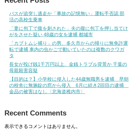
Recent Posts
バスが追突し逃走か「事故の記憶無い」運転手否認 部
活の高校生乗車
「妻に包丁で腹を刺された」夫の腹に包丁を押し当てけ
がをさせた疑い 48歳の女を逮捕 都城市
「カブトムシ捕り」の男、多久市からの帰りに無免許運
転で逮捕 車内の虫かごで動いていたのは複数のクワガ
タ
長女が投げ銭1千万円以上、金銭トラブル背景か 千葉の
母親殺害容疑
【目的は？】小学校に侵入した44歳無職男を逮捕＿早朝
の校舎に無施錠の窓から侵入＿6月に続き2回目の逮捕＿
金品の被害はなし〈北海道稚内市〉
Recent Comments
表示できるコメントはありません。