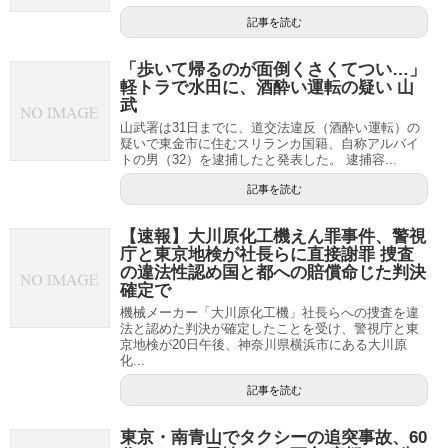
記事を読む
「歩いて帰るのが面倒くさくてつい…」
軽トラで水田に、酒酔い運転の疑い 山
武
山武署は31日までに、道交法違反（酒酔い運転）の
疑いで東金市に住むスリランカ国籍、自称アルバイ
トの男（32）を逮捕したと発表した。 逮捕容...
記事を読む
【速報】大川原化工機えん罪事件、警視
庁と東京地検が社長らに直接謝罪 捜査
の違法性認め国と都への賠償命じた判決
確定で
機械メーカー「大川原化工機」社長らへの捜査を違
法と認めた判決が確定したことを受け、警視庁と東
京地検が20日午後、神奈川県横浜市にある大川原
化...
記事を読む
東京・南青山でタクシーの追突事故、60