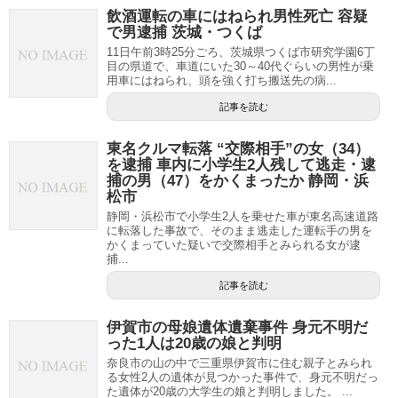
飲酒運転の車にはねられ男性死亡 容疑
で男逮捕 茨城・つくば
11日午前3時25分ごろ、茨城県つくば市研究学園6丁
目の県道で、車道にいた30～40代ぐらいの男性が乗
用車にはねられ、頭を強く打ち搬送先の病...
記事を読む
東名クルマ転落 “交際相手”の女（34）
を逮捕 車内に小学生2人残して逃走・逮
捕の男（47）をかくまったか 静岡・浜
松市
静岡・浜松市で小学生2人を乗せた車が東名高速道路
に転落した事故で、そのまま逃走した運転手の男を
かくまっていた疑いで交際相手とみられる女が逮
捕...
記事を読む
伊賀市の母娘遺体遺棄事件 身元不明だ
った1人は20歳の娘と判明
奈良市の山の中で三重県伊賀市に住む親子とみられ
る女性2人の遺体が見つかった事件で、身元不明だっ
た遺体が20歳の大学生の娘と判明しました。 ...