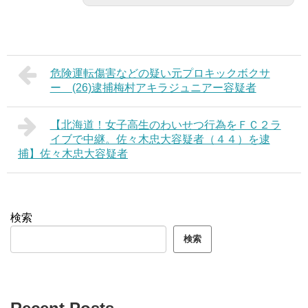
危険運転傷害などの疑い元プロキックボクサ
ー (26)逮捕梅村アキラジュニアー容疑者
【北海道！女子高生のわいせつ行為をＦＣ２ラ
イブで中継。佐々木忠大容疑者（４４）を逮
捕】佐々木忠大容疑者
検索
検索