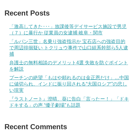
Recent Posts
「激高してきた･･･」放課後等デイサービス施設で男児
（７）に暴行か 従業員の女逮捕 岐阜・関市
「ルパン三世」名乗り強盗指示か 宝石店への強盗目的
で周辺徘徊疑い トクリュウ事件で山口組系幹部ら5人逮
捕
弁護士の無料相談のデメリット4選 失敗を防ぐポイント
を解説
プーチンの絶望「もはや頼れるのは金正恩だけ」…中国
に値切られ、インドに振り回される“大国ロシア”の悲し
い現実
『ラストノート』澄晴、葵に告白「言ったー！」「ドキ
ドキする」の声 “優子劇場”も話題
Recent Comments