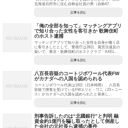
北海道石狩市に住む自称会社員の男（自称47...
記事を読む
「俺の全部を知って」マッチングアプリ
で知り合った女性を客引きか 歌舞伎町
のホスト逮捕
マッチングアプリで知り合った女性を自身が働く店
に客引きしたとして、警視庁は28日、風営法違反の
疑いで、東京・歌舞伎町のホストクラブ「AXEL...
記事を読む
八百長容疑のコートジボワール代表FW
がカナダへの入国を認められる
コートジボワール代表は19日（日本時間）、八百長
容疑で捜査を受けているFWエリヒ・ワニ（23＝ニー
ス）がカナダへの入国を認められたと発表し...
記事を読む
刑事告訴したのは“北國銀行”と判明 融
資金約1億円を騙し取ったとして倒産し
た会社の元社長ら逮捕の事件