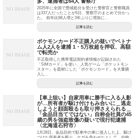
多、逮捕者は64人 警察庁
2025年に全国で懲戒処分を受けた警察官と警察職員
は337人だったことが5日、警察庁のまとめで分かっ
た。 前年比98人増と3年ぶりに増加に...
記事を読む
ポケモンカード不正購入の疑いでベトナ
ム人2人を逮捕 1・5万枚超を押収、高額
で転売か
不正取得した携帯電話契約者情報が記録された
「SIMカード」を使い、人気ゲーム「ポケットモン
スター」を題材にした「ポケモンカード」を大量購
入し...
記事を読む
【車上狙い】自家用車に勝手に入る人影
が…所有者が駆け付けもみ合いに＿逃走
しようと顔面殴るも取り押さえられる＿
「金品目当てではない」自称会社員の45
歳の男を強盗致傷の疑いで現行犯逮捕
〈北海道石狩市〉
1月28日、金品目的で駐車中の車に侵入した上、駆け
つけた所有者を殴り、ケガを負わせたとして、自称