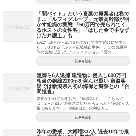
「闇バイト」という言葉の発案者は私で
す…「ルフィグループ」元最高幹部が明
かす組織の実態 「50万円で売られてく
るホストの女性客」「はした金で手なず
けた弁護士」も
2022年10月から23年1月にかけて立て続けに発生し
た、いわゆる「ルフィ広域強盗事件」。この凶悪事
件の全貌に迫ったノンフィクション『檻の...
記事を読む
漁師ら6人逮捕 建造物に侵入し600万円
相当の銅線2200mを盗んだ疑い 窃盗容
疑では新潟県内初の海保と警察との『合
同捜査』
警察が19日に公開した、“銅線の山”。 「こちらに
は、2〜3mほどの長さに切りそろえられた“銅線”が大
量にあります…」 銅線には、鋭利なも...
記事を読む
昨年の懲戒、大幅増337人 過去10年で最