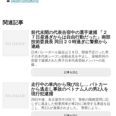
japan-breaking
関連記事
前代未聞の代表合宿中の選手逮捕 「２
７日昼過ぎからは自由行動だった」南部
技術委員長 同日２０時過ぎに警察から
連絡
日本バレーボール協会は２８日、開催予定だった男
子日本代表シーズン始動会見を中止し、薬物所持の
容疑で逮捕された男子日本代表登録メンバーの佐
藤...
記事を読む
走行中の車内から飛び出し… パトカー
から逃走し事故のベトナム人の男2人を
現行犯逮捕
29日午後、名古屋市中川区で、警察の職務質問に応
じずに逃走した軽乗用車が車2台に衝突する事故を起
こし、男2人が逮捕されました。 警察により...
記事を読む