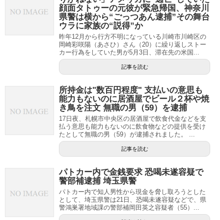
顔面タトゥーの元彼が緊急帰国、神奈川
県警は横から“ごっつあん逮捕”その舞台
ウラに家族の“説得”か
昨年12月から行方不明になっている川崎市川崎区の
岡崎彩咲陽（あさひ）さん（20）に繰り返しストー
カー行為をしていた男が5月3日、滞在先の米国...
記事を読む
所持金は"数百円程度" 支払いの意思も
能力もないのに居酒屋でビール２杯や焼
き鳥を注文 無職の男（59）を逮捕
17日夜、札幌市中央区の居酒屋で飲食代金などを支
払う意思も能力もないのに飲食物などの提供を受け
たとして無職の男（59）が逮捕されました。 ...
記事を読む
パトカー内で金銭要求 恐喝未遂容疑で
警部補逮捕 埼玉県警
パトカー内で知人男性から現金を脅し取ろうとした
として、埼玉県警は21日、恐喝未遂容疑などで、県
警鴻巣署地域課の警部補岡田英之容疑者（55）...