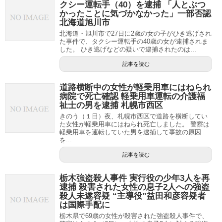
クシー運転手（40）を逮捕 「人とぶつ
かったことに気づかなかった」一部否認
北海道旭川市
北海道・旭川市で27日に2歳の女の子がひき逃げされ
た事件で、タクシー運転手の40歳の女が逮捕されま
した。 ひき逃げなどの疑いで逮捕されたのは...
記事を読む
道路横断中の女性が軽乗用車にはねられ
病院で死亡確認 軽乗用車運転の介護福
祉士の男を逮捕 札幌市西区
きのう（１日）夜、札幌市西区で道路を横断してい
た女性が軽乗用車にはねられ死亡しました。 警察は
軽乗用車を運転していた男を逮捕して事故の原因
を...
記事を読む
栃木強盗殺人事件 実行役の少年3人を再
逮捕 殺害された女性の息子2人への強盗
殺人未遂容疑 “主導役”益田和彦容疑者
は国際手配に
栃木県で69歳の女性が殺害された強盗殺人事件で、