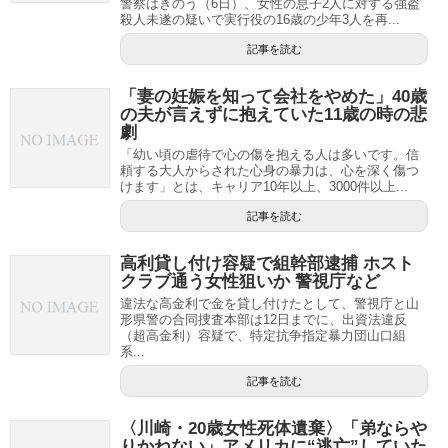
警察はきのう（6日）、女性の息子2人に対する強盗
殺人未遂の疑いで実行役の16歳の少年3人を再...
記事を読む
「妻の妊娠を知って会社をやめた」40歳
の夫が言えずに抱えていた11歳の時の悲
劇
「幼い頃の虐待で心の傷を抱える人は多いです。信
頼する大人からされた心身の暴力は、心を深く傷つ
けます」とは、キャリア10年以上、3000件以上...
記事を読む
高利貸し付け容疑で組幹部逮捕 ホスト
クラブ通う女性狙いか 警視庁など
違法な高金利で金を貸し付けたとして、警視庁と山
形県警の合同捜査本部は12日までに、出資法違反
（超高金利）容疑で、特定抗争指定暴力団山口組
系...
記事を読む
〈川崎・20歳女性死体遺棄〉「弟ならや
りかねない」アメリカに“逃亡”していた