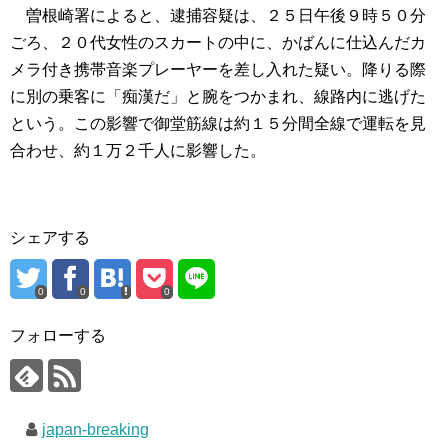
曽根崎署によると、逮捕容疑は、２５日午後９時５０分
ごろ、２０代女性のスカートの中に、かばんに仕込んだカ
メラ付き携帯音楽プレーヤーを差し入れた疑い。降りる際
に別の乗客に「痴漢だ」と腕をつかまれ、線路内に逃げた
という。この影響で御堂筋線は約１５分間全線で運転を見
合わせ、約１万２千人に影響した。
シェアする
0
0
0
フォローする
japan-breaking