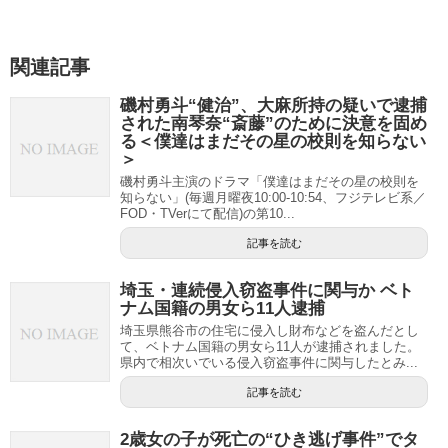
関連記事
磯村勇斗“健治”、大麻所持の疑いで逮捕
された南琴奈“斎藤”のために決意を固め
る＜僕達はまだその星の校則を知らない
＞
磯村勇斗主演のドラマ「僕達はまだその星の校則を
知らない」(毎週月曜夜10:00-10:54、フジテレビ系／
FOD・TVerにて配信)の第10...
記事を読む
埼玉・連続侵入窃盗事件に関与か ベト
ナム国籍の男女ら11人逮捕
埼玉県熊谷市の住宅に侵入し財布などを盗んだとし
て、ベトナム国籍の男女ら11人が逮捕されました。
県内で相次いでいる侵入窃盗事件に関与したとみ...
記事を読む
2歳女の子が死亡の“ひき逃げ事件”でタ