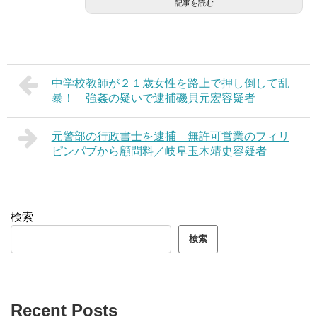
記事を読む
中学校教師が２１歳女性を路上で押し倒して乱
暴！ 強姦の疑いで逮捕磯貝元宏容疑者
元警部の行政書士を逮捕 無許可営業のフィリ
ピンパブから顧問料／岐阜玉木靖史容疑者
検索
検索
Recent Posts