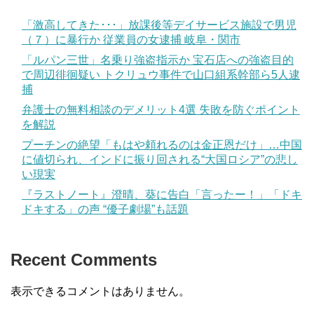
「激高してきた･･･」放課後等デイサービス施設で男児
（７）に暴行か 従業員の女逮捕 岐阜・関市
「ルパン三世」名乗り強盗指示か 宝石店への強盗目的
で周辺徘徊疑い トクリュウ事件で山口組系幹部ら5人逮
捕
弁護士の無料相談のデメリット4選 失敗を防ぐポイント
を解説
プーチンの絶望「もはや頼れるのは金正恩だけ」…中国
に値切られ、インドに振り回される“大国ロシア”の悲し
い現実
『ラストノート』澄晴、葵に告白「言ったー！」「ドキ
ドキする」の声 “優子劇場”も話題
Recent Comments
表示できるコメントはありません。