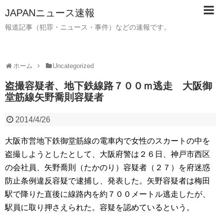
JAPANニュース速報
報道記事（犯罪・ニュース・事件）などの速報です。
ホーム
Uncategorized
盗撮容疑者、地下鉄線路７００ｍ逃走 大阪御
堂筋線矢野喬則容疑者
2014/4/26
大阪市営地下鉄御堂筋線の電車内で女性のスカートの中を
盗撮しようとしたとして、大阪府警は２６日、神戸市西区
の会社員、矢野喬則（たかのり）容疑者（２７）を府迷惑
防止条例違反容疑で逮捕し、発表した。矢野容疑者は梅田
駅で降りた直後に線路内を約７００メートル逃走したが、
駅員に取り押さえられた。容疑を認めているという。