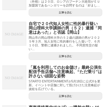
（外相）は２０日、ロシアのプーチン大統領がＥＵ
加盟国であるハンガリーを訪問するのは「好まし...
記事を読む
自宅で２０代知人女性に性的暴行疑い
岡山理科大学講師の男（５２）逮捕「同
意はあった」と否認【岡山】
岡山市の岡山理科大学の５２歳の講師の男が２０２
５年３月、知人女性に性的暴行をした疑いで、６月
１０日、警察に逮捕されました。 不同意性交の疑
い...
記事を読む
「嵐を利用してのお金儲け」最終公演生
配信予告店舗へ注意喚起、“ただ乗り”は
許さない頑固な姿勢
STARTO ENTERTAINMENTが5月18日に公式Xを更
新。イベントや店舗に対して投げかけた注意喚起が
波紋を広げている。
記事を読む