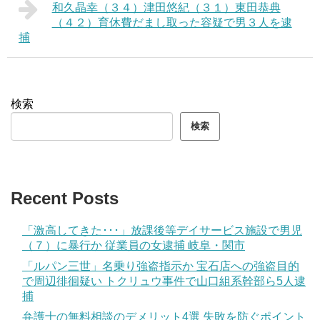
和久晶幸（３４）津田悠紀（３１）東田恭典
（４２）育休費だまし取った容疑で男３人を逮
捕
検索
検索
Recent Posts
「激高してきた･･･」放課後等デイサービス施設で男児
（７）に暴行か 従業員の女逮捕 岐阜・関市
「ルパン三世」名乗り強盗指示か 宝石店への強盗目的
で周辺徘徊疑い トクリュウ事件で山口組系幹部ら5人逮
捕
弁護士の無料相談のデメリット4選 失敗を防ぐポイント