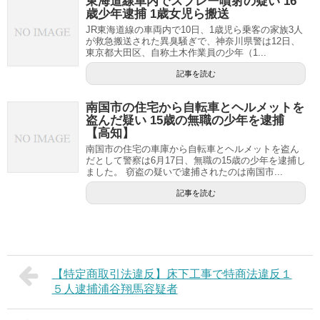
東海道線車内でスプレー噴射の疑い 16
歳少年逮捕 1歳女児ら搬送
JR東海道線の車両内で10日、1歳児ら乗客の家族3人
が救急搬送された異臭騒ぎで、神奈川県警は12日、
東京都大田区、自称土木作業員の少年（1...
記事を読む
南国市の住宅から自転車とヘルメットを
盗んだ疑い 15歳の無職の少年を逮捕
【高知】
南国市の住宅の車庫から自転車とヘルメットを盗ん
だとして警察は6月17日、無職の15歳の少年を逮捕し
ました。 窃盗の疑いで逮捕されたのは南国市...
記事を読む
【特定商取引法違反】床下工事で特商法違反１
５人逮捕浦谷翔馬容疑者