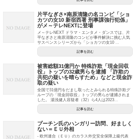
片平なぎさ×南原清隆の名コンビ「ショ
カツの女10 新宿西署 刑事課強行犯係」
がメ～テレNEXTに登場
メ～テレNEXT ドラマ・エンタメ・ダンスでは、片
平なぎさと南原清隆のコンビが事件解決に挑む人気
サスペンスシリーズから「ショカツの女10 ...
記事を読む
被害総額31億円か 特殊詐欺「現金回収
役」トップの32歳男らを逮捕 「詐欺の
共犯の疑いを晴らすため」などと現金詐
取の疑い
全国で31億円をだまし取ったとみられる特殊詐欺グ
ループの「現金回収役」トップの男らが逮捕されま
した。 湯浅健人容疑者（32）ら4人は2023...
記事を読む
プーチン氏のハンガリー訪問、好ましく
ない＝ＥＵ外相
- 欧州連合（ＥＵ）のカラス外交安全保障上級代表