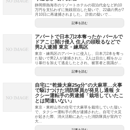
静岡県熱海市のリゾートホテルの宿泊代金など約10
万円を支払わずに無銭宿泊した疑いで、22歳の男が7
月10日に再逮捕されました。 詐欺の疑いで...
記事を読む
アパートで日本刀2本奪ったか バールで
ドアこじ開け侵入 住人の頭殴るなどで
男2人逮捕 東京・練馬区
東京・練馬区のアパートに侵入し、日本刀2本を奪っ
た疑いで男2人が逮捕された。2人は目出し帽をかぶ
り暴行を加えて逃走したとされ、被害者と面識が...
記事を読む
自宅に“乾燥大麻25g分”の大麻草…火事
で駆けつけた消防隊員が発見し通報 タ
クシー運転手の男逮捕「栽培していたこ
とは間違いない」
東京・東村山市の住宅で大麻草を栽培していた疑い
で、タクシー運転手の男が逮捕された。自宅で火災
が起きた際、消火活動にあたった消防隊員が室内で
大...
記事を読む