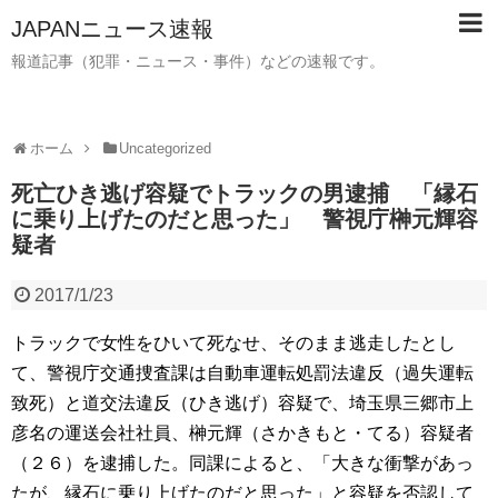
JAPANニュース速報
報道記事（犯罪・ニュース・事件）などの速報です。
ホーム
Uncategorized
死亡ひき逃げ容疑でトラックの男逮捕 「縁石
に乗り上げたのだと思った」 警視庁榊元輝容
疑者
2017/1/23
トラックで女性をひいて死なせ、そのまま逃走したとし
て、警視庁交通捜査課は自動車運転処罰法違反（過失運転
致死）と道交法違反（ひき逃げ）容疑で、埼玉県三郷市上
彦名の運送会社社員、榊元輝（さかきもと・てる）容疑者
（２６）を逮捕した。同課によると、「大きな衝撃があっ
たが、縁石に乗り上げたのだと思った」と容疑を否認して