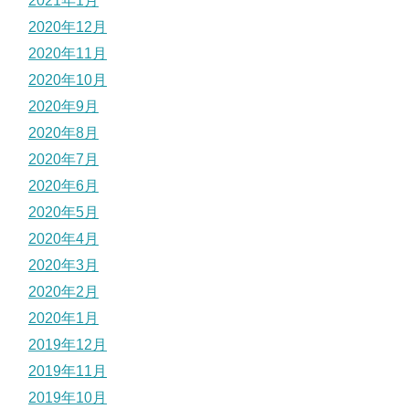
2021年1月
2020年12月
2020年11月
2020年10月
2020年9月
2020年8月
2020年7月
2020年6月
2020年5月
2020年4月
2020年3月
2020年2月
2020年1月
2019年12月
2019年11月
2019年10月