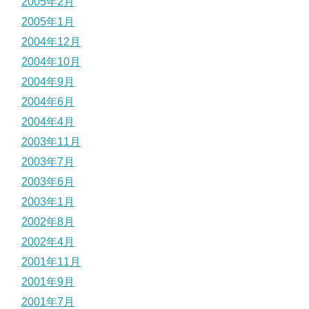
2005年2月
2005年1月
2004年12月
2004年10月
2004年9月
2004年6月
2004年4月
2003年11月
2003年7月
2003年6月
2003年1月
2002年8月
2002年4月
2001年11月
2001年9月
2001年7月