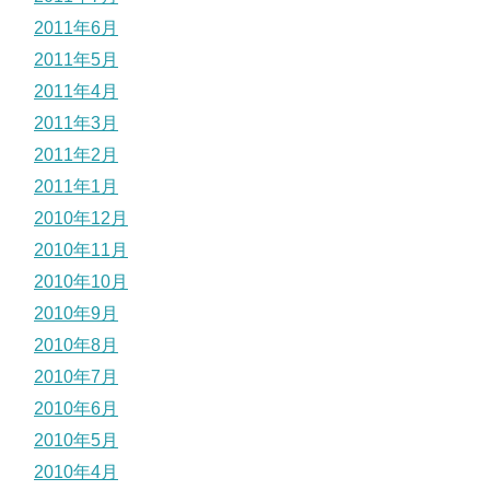
2011年6月
2011年5月
2011年4月
2011年3月
2011年2月
2011年1月
2010年12月
2010年11月
2010年10月
2010年9月
2010年8月
2010年7月
2010年6月
2010年5月
2010年4月