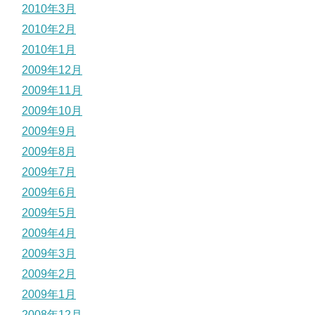
2010年3月
2010年2月
2010年1月
2009年12月
2009年11月
2009年10月
2009年9月
2009年8月
2009年7月
2009年6月
2009年5月
2009年4月
2009年3月
2009年2月
2009年1月
2008年12月