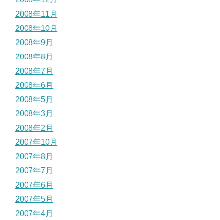
2008年11月
2008年10月
2008年9月
2008年8月
2008年7月
2008年6月
2008年5月
2008年3月
2008年2月
2007年10月
2007年8月
2007年7月
2007年6月
2007年5月
2007年4月