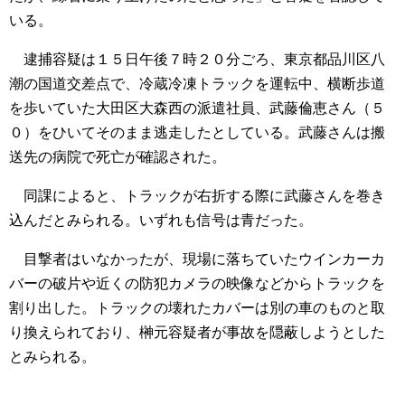
いる。
逮捕容疑は１５日午後７時２０分ごろ、東京都品川区八
潮の国道交差点で、冷蔵冷凍トラックを運転中、横断歩道
を歩いていた大田区大森西の派遣社員、武藤倫恵さん（５
０）をひいてそのまま逃走したとしている。武藤さんは搬
送先の病院で死亡が確認された。
同課によると、トラックが右折する際に武藤さんを巻き
込んだとみられる。いずれも信号は青だった。
目撃者はいなかったが、現場に落ちていたウインカーカ
バーの破片や近くの防犯カメラの映像などからトラックを
割り出した。トラックの壊れたカバーは別の車のものと取
り換えられており、榊元容疑者が事故を隠蔽しようとした
とみられる。