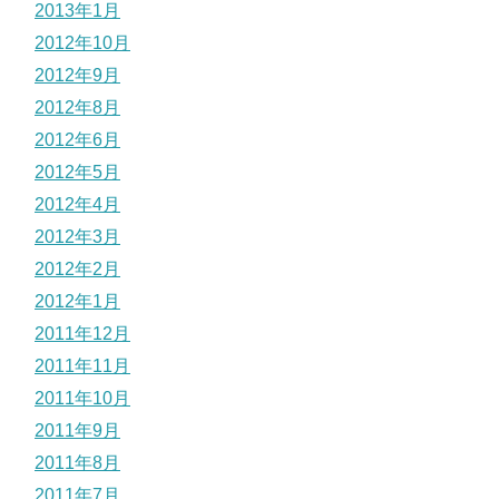
2013年1月
2012年10月
2012年9月
2012年8月
2012年6月
2012年5月
2012年4月
2012年3月
2012年2月
2012年1月
2011年12月
2011年11月
2011年10月
2011年9月
2011年8月
2011年7月