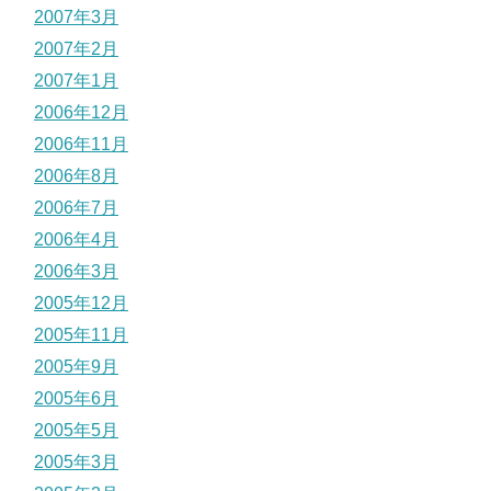
2007年3月
2007年2月
2007年1月
2006年12月
2006年11月
2006年8月
2006年7月
2006年4月
2006年3月
2005年12月
2005年11月
2005年9月
2005年6月
2005年5月
2005年3月