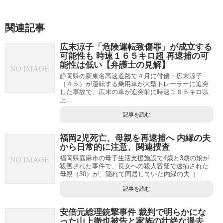
関連記事
広末涼子「危険運転致傷罪」が成立する
可能性も 時速１６５キロ超 再逮捕の可
能性は低い【弁護士の見解】
静岡県の新東名高速道路で４月に俳優・広末涼子
（４５）が運転する乗用車が大型トレーラーに追突
した事故で、広末の車が追突前に時速１６５キロ以
上...
記事を読む
福岡2児死亡、母親を再逮捕へ 内縁の夫
から日常的に注意、関連捜査
福岡県嘉麻市の母子生活支援施設で4歳と3歳の娘が
殺害された事件で、長女への殺人容疑で逮捕された
母親（30）が、隠れて同居していた内縁の夫（...
記事を読む
安倍元総理銃撃事件 裁判で明らかにな
った山上徹也被告と家族の壮絶な過去