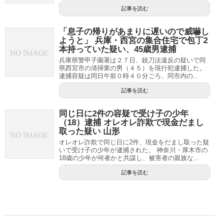
記事を読む
「息子の帰りがあまりに遅いので威嚇し
ようと」 兵庫・西宮の集合住宅で包丁2
本持っていた疑い、45歳男逮捕
兵庫県警甲子園署は２７日、銃刀法違反の疑いで同
県西宮市の清掃業の男（４５）を現行犯逮捕した。
逮捕容疑は同日午前０時４０分ごろ、同市内の...
記事を読む
同じ日に2件の容疑で受け子の少年
（18）逮捕 オレオレ詐欺で現金だまし
取った疑い 山形
オレオレ詐欺で同じ日に2件、現金をだまし取った疑
いで受け子の少年が逮捕された。 神奈川・厚木市の
18歳の少年が何者かと共謀し、被害者の親族な...
記事を読む