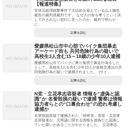
【報道特集】
安倍元総理銃撃事件で大詰めを迎えている山上徹也
被告の裁判員裁判です。 なぜ人の命を奪うという決
して許されない犯行に至ったのか。裁判で明らか
に...
記事を読む
愛媛県松山市中心部でバイク集団暴走
アーケード街も 共同危険行為の疑いで
高校生3人含む15～18歳の少年10人逮捕
愛媛県松山市でバイクに乗り集団で暴走行為をした
として、高校生3人を含む少年10人が道路交通法の共
同危険行為の疑いで逮捕されました。 (サイ...
記事を読む
N党・立花孝志容疑者 情報を“虚偽と認
識”か 名誉毀損の疑いで逮捕 警察は情報
協力者らとの“口裏合わせ”の恐れ考慮し
逮捕か
名誉毀損容疑で逮捕された「NHK党」党首・立花孝
志容疑者が、元県議に関する情報を虚偽だと認識し
ていた疑いがあることがわかりました。 立花孝志...