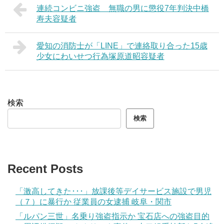
連続コンビニ強盗 無職の男に懲役7年判決中橋
寿夫容疑者
愛知の消防士が「LINE」で連絡取り合った15歳
少女にわいせつ行為塚原道昭容疑者
検索
検索
Recent Posts
「激高してきた･･･」放課後等デイサービス施設で男児
（７）に暴行か 従業員の女逮捕 岐阜・関市
「ルパン三世」名乗り強盗指示か 宝石店への強盗目的