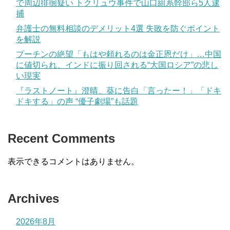
で周辺徘徊疑い トクリュウ事件で山口組系幹部ら5人逮
捕
弁護士の無料相談のデメリット4選 失敗を防ぐポイント
を解説
プーチンの絶望「もはや頼れるのは金正恩だけ」…中国
に値切られ、インドに振り回される“大国ロシア”の悲し
い現実
『ラストノート』澄晴、葵に告白「言ったー！」「ドキ
ドキする」の声 “優子劇場”も話題
Recent Comments
表示できるコメントはありません。
Archives
2026年8月