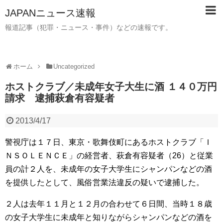
JAPANニュース速報
報道記事（犯罪・ニュース・事件）などの速報です。
ホーム
Uncategorized
ホストクラブ／未成年女子大生に酒 １４０万円
請求 逮捕萩倉有容疑者
2013/4/17
警視庁は１７日、東京・歌舞伎町にあるホストクラブ「Ｉ
ＮＳＯＬＥＮＣＥ」の経営者、萩倉有容疑者（26）と従業
員の計２人を、未成年の女子大学生にシャンパンなどの酒
を提供したとして、風俗営業法違反の疑いで逮捕した。
２人は去年１１月と１２月の合わせて６日間、当時１８歳
の女子大学生に未成年と知りながらシャンパンなどの酒を