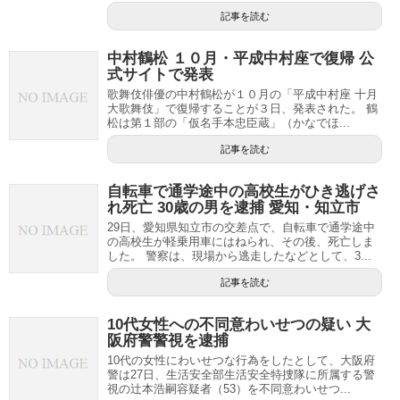
記事を読む
中村鶴松 １０月・平成中村座で復帰 公
式サイトで発表
歌舞伎俳優の中村鶴松が１０月の「平成中村座 十月
大歌舞伎」で復帰することが３日、発表された。 鶴
松は第１部の「仮名手本忠臣蔵」（かなでほ...
記事を読む
自転車で通学途中の高校生がひき逃げさ
れ死亡 30歳の男を逮捕 愛知・知立市
29日、愛知県知立市の交差点で、自転車で通学途中
の高校生が軽乗用車にはねられ、その後、死亡しま
した。 警察は、現場から逃走したなどとして、3...
記事を読む
10代女性への不同意わいせつの疑い 大
阪府警警視を逮捕
10代の女性にわいせつな行為をしたとして、大阪府
警は27日、生活安全部生活安全特捜隊に所属する警
視の辻本浩嗣容疑者（53）を不同意わいせつ...