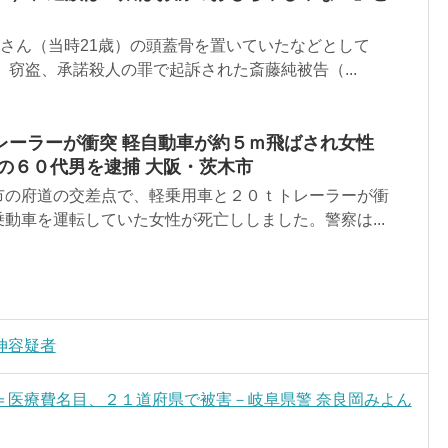
さん（当時21歳）の頭蓋骨を置いていたなどとして
れ、窃盗、承諾殺人の罪で起訴された斎藤純被告（...
レーラーが衝突 軽自動車が約５ｍ飛ばされ女性
の６０代男を逮捕 大阪・茨木市
市の府道の交差点で、軽乗用車と２０ｔトレーラーが衝
動車を運転していた女性が死亡ししました。警察は...
伸容疑者
＝医療費名目、２１道府県で被害－岐阜県警 奈良岡みよん