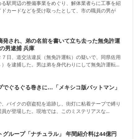
める駅周辺の整備事業をめぐり、解体業者らに工事を紹
イドカードなどを受け取ったとして、市の職員の男が
摘発され、弟の名前を書いて立ち去った無免許運
歳の男逮捕 兵庫
２７日、道交法違反（無免許運転）の疑いで、同県佐用
）を逮捕した。男は弟を身代わりにして無免許運転...
プでぐるぐる巻きに…「メキシコ版バットマン」
コで、バイクの窃盗犯を追跡し、街灯に粘着テープで縛り
員が登場した。現地では、このミステリアスな...
グループ「ナチュラル」 年間紹介料は44億円