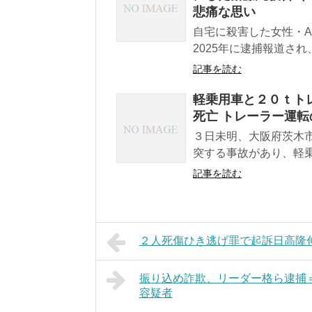
悲痛な思い
自宅に殺害した女性・A
2025年に逮捕報道さ
記事を読む
軽乗用車と２０ｔト
死亡 トレーラー運転
３日未明、大阪府茨木
突する事故があり、軽乗
記事を読む
２人死傷ひき逃げ罪で起訴日高隆
振り込め詐欺、リーダー格ら逮捕
容疑者