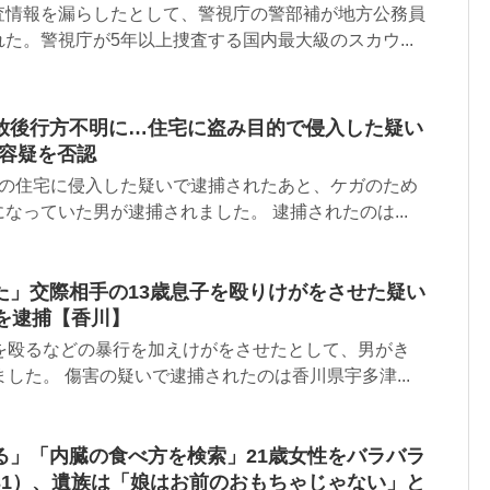
査情報を漏らしたとして、警視庁の警部補が地方公務員
た。警視庁が5年以上捜査する国内最大級のスカウ...
放後行方不明に…住宅に盗み目的で侵入した疑い
 容疑を否認
町の住宅に侵入した疑いで逮捕されたあと、ケガのため
なっていた男が逮捕されました。 逮捕されたのは...
た」交際相手の13歳息子を殴りけがをさせた疑い
を逮捕【香川】
子を殴るなどの暴行を加えけがをさせたとして、男がき
ました。 傷害の疑いで逮捕されたのは香川県宇多津...
る」「内臓の食べ方を検索」21歳女性をバラバラ
31）、遺族は「娘はお前のおもちゃじゃない」と