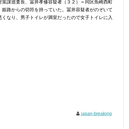
策課巡査長、冨井孝修容疑者（３２）＝同区魚崎西町
、姫路からの切符を持っていた。冨井容疑者がのぞいて
悪くなり、男子トイレが満室だったので女子トイレに入
japan-breaking