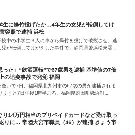
学生に爆竹投げたか…4年生の女児が転倒してけ
傷害容疑で逮捕 浜松
下校中の小学生３人に車から爆竹を投げて破裂させ、逃
児が転倒してけがをした事件で、静岡県警浜松東署...
った」“飲酒運転”で67歳男を逮捕 基準値の7倍
上の追突事故で発覚 福岡
疑いで7日、福岡県北九州市の67歳の男が逮捕されま
りますと7日午後1時半ごろ、福岡県苅田町磯浜町...
ぐり14万円相当のプリペイドカードなど受け取っ
返りに… 常陸大宮市職員（46）が逮捕 きょう市