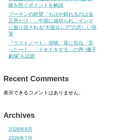
敗を防ぐポイントを解説
プーチンの絶望「もはや頼れるのは金
正恩だけ」…中国に値切られ、インド
に振り回される“大国ロシア”の悲しい現
実
『ラストノート』澄晴、葵に告白「言
ったー！」「ドキドキする」の声 “優子
劇場”も話題
Recent Comments
表示できるコメントはありません。
Archives
2026年8月
2026年7月