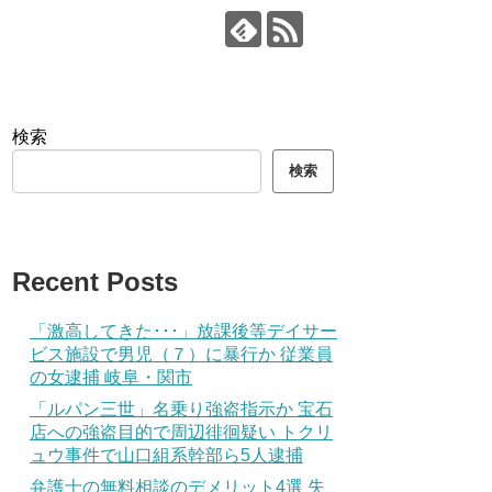
検索
検索
Recent Posts
「激高してきた･･･」放課後等デイサー
ビス施設で男児（７）に暴行か 従業員
の女逮捕 岐阜・関市
「ルパン三世」名乗り強盗指示か 宝石
店への強盗目的で周辺徘徊疑い トクリ
ュウ事件で山口組系幹部ら5人逮捕
弁護士の無料相談のデメリット4選 失