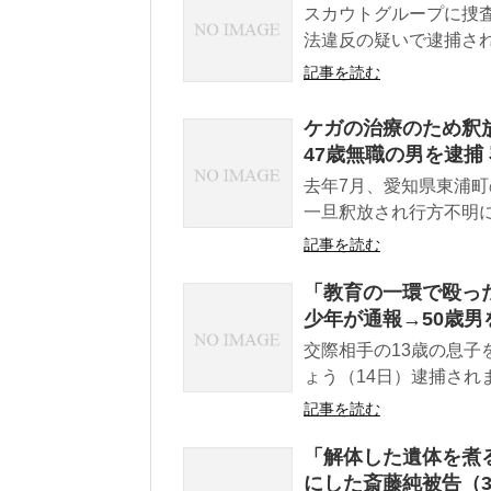
スカウトグループに捜
法違反の疑いで逮捕され
記事を読む
ケガの治療のため釈
47歳無職の男を逮捕
去年7月、愛知県東浦
一旦釈放され行方不明に
記事を読む
「教育の一環で殴っ
少年が通報→50歳男
交際相手の13歳の息
ょう（14日）逮捕され
記事を読む
「解体した遺体を煮
にした斎藤純被告（