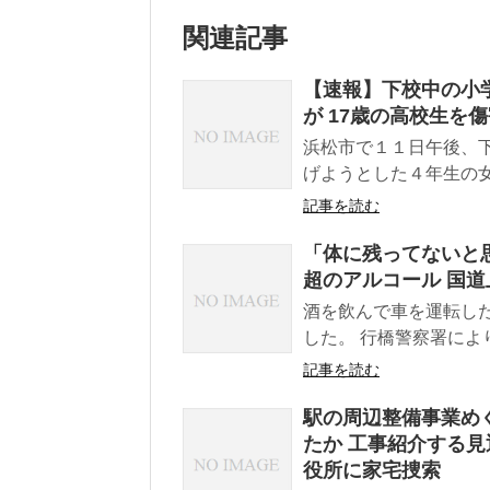
関連記事
【速報】下校中の小
が 17歳の高校生を
浜松市で１１日午後、
げようとした４年生の女
記事を読む
「体に残ってないと思
超のアルコール 国道
酒を飲んで車を運転した
した。 行橋警察署によ
記事を読む
駅の周辺整備事業め
たか 工事紹介する見
役所に家宅捜索