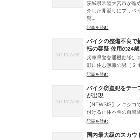
茨城県常陸大宮市が進
介した見返りにプリペ
警...
記事を読む
バイクの整備不良で
転の容疑 佐用の24
兵庫県警交通機動隊は
町に住む無職の男（２４
記事を読む
バイク窃盗犯をテー
が出現
【NEWSIS】メキシ
付ける正体不明の自警団
記事を読む
国内最大級のスカウト