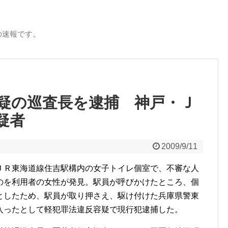
の速報です。
疑の巡査長を逮捕 神戸・Ｊ
疑者
2009/9/11
ＪＲ東海道線住吉駅構内の女子トイレ個室で、不審な人
のを利用者の女性が発見。駅員が呼びかけたところ、個
としたため、駅員が取り押さえ、駆け付けた兵庫県警東
入ったとして軽犯罪法違反容疑で現行犯逮捕した。