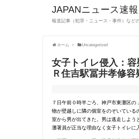
JAPANニュース速報
報道記事（犯罪・ニュース・事件）など
ホーム
Uncategorized
女子トイレ侵入：容
Ｒ住吉駅冨井孝修容
７日午前０時半ごろ、神戸市東灘区の
物が壁越しに隣の個室をのぞいている
室から男が出てきた。男は逃走しよう
灘署員が正当な理由なく女子トイレに