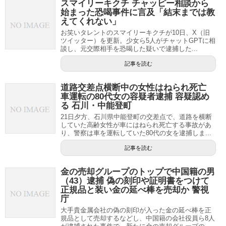
スマイリーキクチ チャッピー相談から
始まった恐喝事件に言及「結末までは教
えてくれない」
お笑いタレントのスマイリーキクチが10日、X（旧
ツイッター）を更新。少女ら5人がチャットGPTに相
談し、元交際相手を恐喝した疑いで逮捕した...
記事を読む
道路交差点横断中の女性はねられ死亡
車運転の80代女の容疑者逮捕 容疑認め
る 石川・中能登町
21日夕方、石川県中能登町の交差点で、道路を横断
していた高齢女性が車にはねられ死亡する事故があ
り、警察は車を運転していた80代の女を逮捕しま...
記事を読む
金の売却グループのトップで中国籍の男
（43）逮捕 偽の刻印や証明書をつけて
正規品と装い金の延べ棒を売却か 警視
庁
大手貴金属会社の偽の刻印が入った金の延べ棒を正
規品として売却するなどし、中国籍の会社役員ら8人