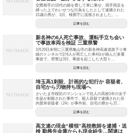
交際相手の10代の娘を脅して車に乗せ、両手両足を
縛った上でわいせつな行為をしたとして逮捕された
21歳の男が、1日、検察庁に送致されました。...
記事を読む
新名神の6人死亡事故、運転手立ち会い
で事故車両を検証 三重県警
3月20日未明に三重県亀山市の新名神高速道路下り車
線のトンネルで計6人が死亡した車4台が絡んだ多重
事故で、県警は3日、事故を起こした大型ト...
記事を読む
埼玉高1刺殺、計画的な犯行か 容疑者、
自宅から刃物持ち現場へ
さいたま市桜区のマンションで住人の高校1年の女子
生徒が刺殺された事件で、殺人容疑で逮捕された谷
内寛幸容疑者（24）が事件前、自宅の寮から刃...
記事を読む
高文連の現金“横領”高校教師を逮捕・送
検 勤務先金庫からも現金紛失…関連は