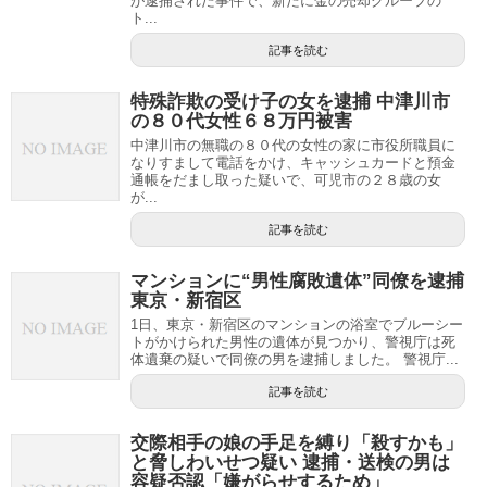
が逮捕された事件で、新たに金の売却グループの
ト...
記事を読む
特殊詐欺の受け子の女を逮捕 中津川市
の８０代女性６８万円被害
中津川市の無職の８０代の女性の家に市役所職員に
なりすまして電話をかけ、キャッシュカードと預金
通帳をだまし取った疑いで、可児市の２８歳の女
が...
記事を読む
マンションに“男性腐敗遺体”同僚を逮捕
東京・新宿区
1日、東京・新宿区のマンションの浴室でブルーシー
トがかけられた男性の遺体が見つかり、警視庁は死
体遺棄の疑いで同僚の男を逮捕しました。 警視庁...
記事を読む
交際相手の娘の手足を縛り「殺すかも」
と脅しわいせつ疑い 逮捕・送検の男は
容疑否認「嫌がらせするため」