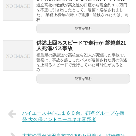
道立高校の教師が高文連の口座から現金約１３万円
を不正に引き出したとして、逮捕・送検されまし
た。 業務上横領の疑いで逮捕・送検されたのは、高
校...
記事を読む
供述上回るスピードで走行か 磐越道21
人死傷バス事故
福島県の磐越道で高校生ら21人が死傷した事故で、
警察は、事故を起こしたバスが逮捕された男の供述
を上回るスピードで走行していた可能性があると
み...
記事を読む
ハイエース中心に１６０台、窃盗グループを摘
発 大久保アントニーユキオ容疑者
木村玲香が吹田高校で1200万円着服。結婚前は