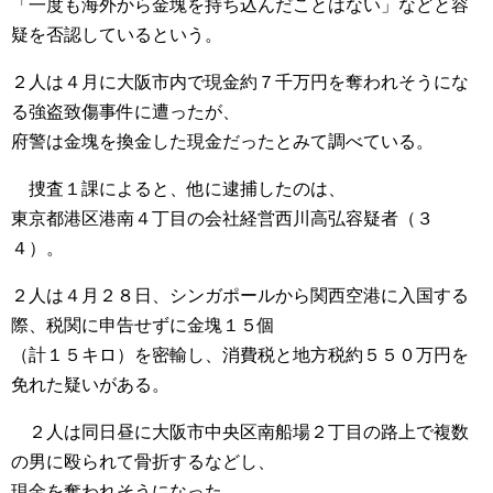
「一度も海外から金塊を持ち込んだことはない」などと容
疑を否認しているという。
２人は４月に大阪市内で現金約７千万円を奪われそうにな
る強盗致傷事件に遭ったが、
府警は金塊を換金した現金だったとみて調べている。
捜査１課によると、他に逮捕したのは、
東京都港区港南４丁目の会社経営西川高弘容疑者（３
４）。
２人は４月２８日、シンガポールから関西空港に入国する
際、税関に申告せずに金塊１５個
（計１５キロ）を密輸し、消費税と地方税約５５０万円を
免れた疑いがある。
２人は同日昼に大阪市中央区南船場２丁目の路上で複数
の男に殴られて骨折するなどし、
現金を奪われそうになった。