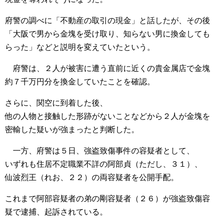
府警の調べに「不動産の取引の現金」と話したが、その後
「大阪で男から金塊を受け取り、知らない男に換金しても
らった」などと説明を変えていたという。
府警は、２人が被害に遭う直前に近くの貴金属店で金塊
約７千万円分を換金していたことを確認。
さらに、関空に到着した後、
他の人物と接触した形跡がないことなどから２人が金塊を
密輸した疑いが強まったと判断した。
一方、府警は５日、強盗致傷事件の容疑者として、
いずれも住居不定職業不詳の阿部貞（ただし、３１）、
仙波烈王（れお、２２）の両容疑者を公開手配。
これまで阿部容疑者の弟の剛容疑者（２６）が強盗致傷容
疑で逮捕、起訴されている。