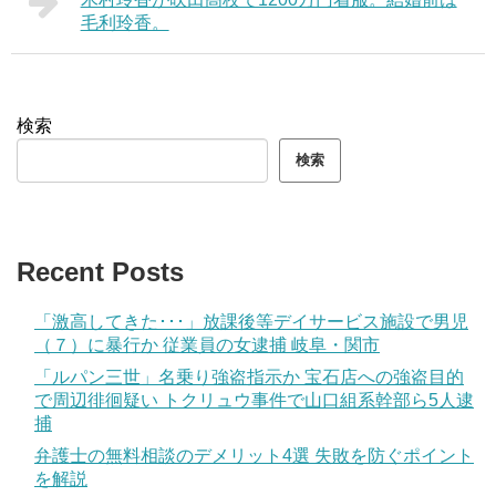
毛利玲香。
検索
検索
Recent Posts
「激高してきた･･･」放課後等デイサービス施設で男児
（７）に暴行か 従業員の女逮捕 岐阜・関市
「ルパン三世」名乗り強盗指示か 宝石店への強盗目的
で周辺徘徊疑い トクリュウ事件で山口組系幹部ら5人逮
捕
弁護士の無料相談のデメリット4選 失敗を防ぐポイント
を解説