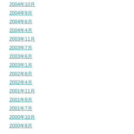
2004年10月
2004年9月
2004年6月
2004年4月
2003年11月
2003年7月
2003年6月
2003年1月
2002年8月
2002年4月
2001年11月
2001年9月
2001年7月
2000年10月
2000年8月