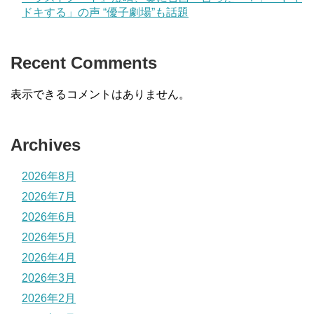
ドキする」の声 “優子劇場”も話題
Recent Comments
表示できるコメントはありません。
Archives
2026年8月
2026年7月
2026年6月
2026年5月
2026年4月
2026年3月
2026年2月