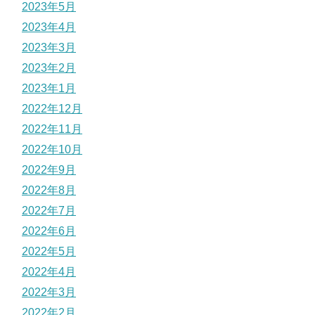
2023年5月
2023年4月
2023年3月
2023年2月
2023年1月
2022年12月
2022年11月
2022年10月
2022年9月
2022年8月
2022年7月
2022年6月
2022年5月
2022年4月
2022年3月
2022年2月