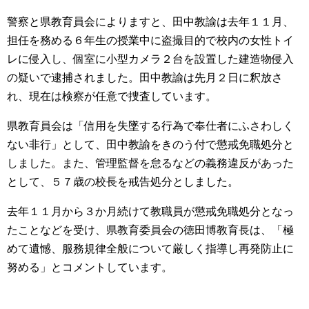
警察と県教育員会によりますと、田中教諭は去年１１月、
担任を務める６年生の授業中に盗撮目的で校内の女性トイ
レに侵入し、個室に小型カメラ２台を設置した建造物侵入
の疑いで逮捕されました。田中教諭は先月２日に釈放さ
れ、現在は検察が任意で捜査しています。
県教育員会は「信用を失墜する行為で奉仕者にふさわしく
ない非行」として、田中教諭をきのう付で懲戒免職処分と
しました。また、管理監督を怠るなどの義務違反があった
として、５７歳の校長を戒告処分としました。
去年１１月から３か月続けて教職員が懲戒免職処分となっ
たことなどを受け、県教育委員会の徳田博教育長は、「極
めて遺憾、服務規律全般について厳しく指導し再発防止に
努める」とコメントしています。