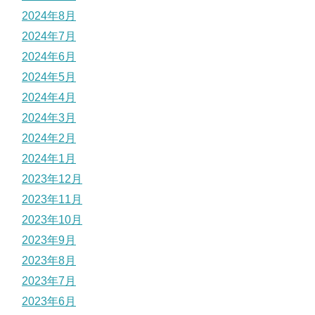
2024年8月
2024年7月
2024年6月
2024年5月
2024年4月
2024年3月
2024年2月
2024年1月
2023年12月
2023年11月
2023年10月
2023年9月
2023年8月
2023年7月
2023年6月