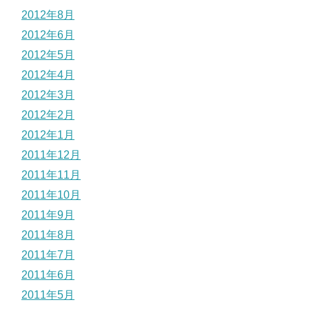
2012年8月
2012年6月
2012年5月
2012年4月
2012年3月
2012年2月
2012年1月
2011年12月
2011年11月
2011年10月
2011年9月
2011年8月
2011年7月
2011年6月
2011年5月