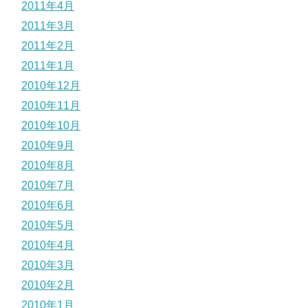
2011年4月
2011年3月
2011年2月
2011年1月
2010年12月
2010年11月
2010年10月
2010年9月
2010年8月
2010年7月
2010年6月
2010年5月
2010年4月
2010年3月
2010年2月
2010年1月