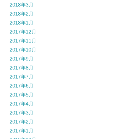
2018年3月
2018年2月
2018年1月
2017年12月
2017年11月
2017年10月
2017年9月
2017年8月
2017年7月
2017年6月
2017年5月
2017年4月
2017年3月
2017年2月
2017年1月