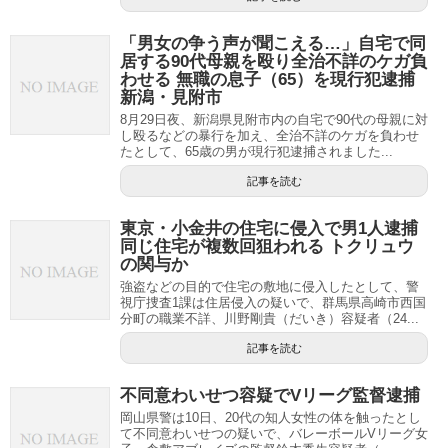
「男女の争う声が聞こえる…」自宅で同
居する90代母親を殴り全治不詳のケガ負
わせる 無職の息子（65）を現行犯逮捕
新潟・見附市
8月29日夜、新潟県見附市内の自宅で90代の母親に対
し殴るなどの暴行を加え、全治不詳のケガを負わせ
たとして、65歳の男が現行犯逮捕されました...
記事を読む
東京・小金井の住宅に侵入で男1人逮捕
同じ住宅が複数回狙われる トクリュウ
の関与か
強盗などの目的で住宅の敷地に侵入したとして、警
視庁捜査1課は住居侵入の疑いで、群馬県高崎市西国
分町の職業不詳、川野剛貴（だいき）容疑者（24...
記事を読む
不同意わいせつ容疑でVリーグ監督逮捕
岡山県警は10日、20代の知人女性の体を触ったとし
て不同意わいせつの疑いで、バレーボールVリーグ女