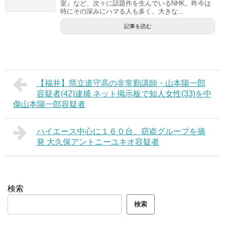
室』など、次々に話題作を生んでいるNHK。昨今は
特にその深みにハマる人も多く、大きな...
記事を読む
【福井】県立道守高の非常勤講師・山本陽一郎
容疑者(42)逮捕 ネット掲示板で知人女性(33)を中
傷山本陽一郎容疑者
ハイエース中心に１６０台、窃盗グループを摘
発 大久保アントニーユキオ容疑者
検索
検索