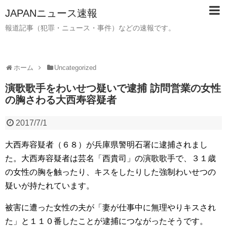
JAPANニュース速報
報道記事（犯罪・ニュース・事件）などの速報です。
ホーム
Uncategorized
演歌歌手をわいせつ疑いで逮捕 訪問営業の女性
の胸さわる大西寿容疑者
2017/7/1
大西寿容疑者（６８）が兵庫県警明石署に逮捕されまし
た。大西寿容疑者は芸名「西貴司」の演歌歌手で、３１歳
の女性の胸を触ったり、キスをしたりした強制わいせつの
疑いが持たれています。
被害に遭った女性の夫が「妻が仕事中に無理やりキスされ
た」と１１０番したことが逮捕につながったそうです。