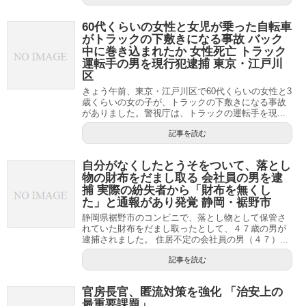
60代くらいの女性と女児が乗った自転車
がトラックの下敷きになる事故 バック
中に巻き込まれたか 女性死亡 トラック
運転手の男を現行犯逮捕 東京・江戸川
区
きょう午前、東京・江戸川区で60代くらいの女性と3
歳くらいの女の子が、トラックの下敷きになる事故
がありました。警視庁は、トラックの運転手を現...
記事を読む
自分がなくしたとうそをついて、落とし
物の財布をだまし取る 会社員の男を逮
捕 実際の紛失者から「財布を無くし
た」と通報があり発覚 静岡・裾野市
静岡県裾野市のコンビニで、落とし物として保管さ
れていた財布をだまし取ったとして、４７歳の男が
逮捕されました。 住居不定の会社員の男（４７）...
記事を読む
官房長官、匿流対策を強化 「治安上の
最重要課題」