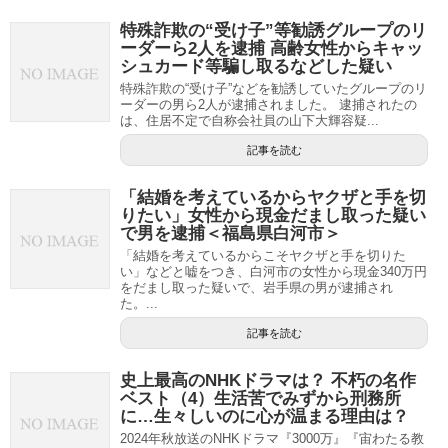
特殊詐欺の“受け子”等勧誘グループのリ
ーダーら2人を逮捕 高齢女性からキャッ
シュカード等騙し取るなどした疑い
特殊詐欺の“受け子”などを勧誘していたグループのリ
ーダーの男ら2人が逮捕されました。 逮捕されたの
は、住居不定で自称会社員の山下大輝容疑...
記事を読む
「結婚を考えているからヤクザと手を切
りたい」女性から現金だまし取った疑い
で男を逮捕＜福島県白河市＞
「結婚を考えているからこそヤクザと手を切りた
い」などと嘘をつき、白河市の女性から現金340万円
をだまし取った疑いで、岩手県の男が逮捕され
た。...
記事を読む
史上最高のNHKドラマは？ 不朽の名作
ベスト（4）生活苦でみずから刑務所
に…生々しいのに心が温まる理由は？
2024年秋放送のNHKドラマ『3000万』『宙わたる教