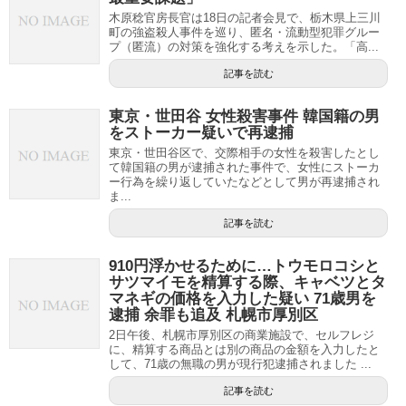
木原稔官房長官は18日の記者会見で、栃木県上三川
町の強盗殺人事件を巡り、匿名・流動型犯罪グルー
プ（匿流）の対策を強化する考えを示した。「高...
記事を読む
東京・世田谷 女性殺害事件 韓国籍の男
をストーカー疑いで再逮捕
東京・世田谷区で、交際相手の女性を殺害したとし
て韓国籍の男が逮捕された事件で、女性にストーカ
ー行為を繰り返していたなどとして男が再逮捕され
ま...
記事を読む
910円浮かせるために…トウモロコシと
サツマイモを精算する際、キャベツとタ
マネギの価格を入力した疑い 71歳男を
逮捕 余罪も追及 札幌市厚別区
2日午後、札幌市厚別区の商業施設で、セルフレジ
に、精算する商品とは別の商品の金額を入力したと
して、71歳の無職の男が現行犯逮捕されました ...
記事を読む