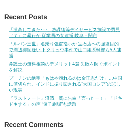
Recent Posts
「激高してきた･･･」放課後等デイサービス施設で男児
（７）に暴行か 従業員の女逮捕 岐阜・関市
「ルパン三世」名乗り強盗指示か 宝石店への強盗目的
で周辺徘徊疑い トクリュウ事件で山口組系幹部ら5人逮
捕
弁護士の無料相談のデメリット4選 失敗を防ぐポイント
を解説
プーチンの絶望「もはや頼れるのは金正恩だけ」…中国
に値切られ、インドに振り回される“大国ロシア”の悲し
い現実
『ラストノート』澄晴、葵に告白「言ったー！」「ドキ
ドキする」の声 “優子劇場”も話題
Recent Comments