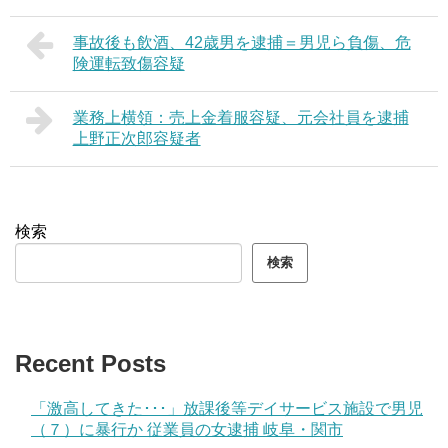
事故後も飲酒、42歳男を逮捕＝男児ら負傷、危
険運転致傷容疑
業務上横領：売上金着服容疑、元会社員を逮捕
上野正次郎容疑者
検索
検索
Recent Posts
「激高してきた･･･」放課後等デイサービス施設で男児
（７）に暴行か 従業員の女逮捕 岐阜・関市