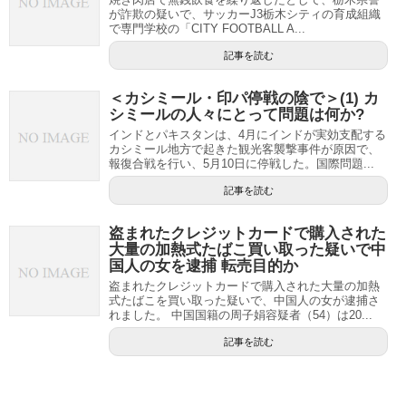
が詐欺の疑いで、サッカーJ3栃木シティの育成組織
で専門学校の「CITY FOOTBALL A...
記事を読む
＜カシミール・印パ停戦の陰で＞(1) カ
シミールの人々にとって問題は何か?
インドとパキスタンは、4月にインドが実効支配する
カシミール地方で起きた観光客襲撃事件が原因で、
報復合戦を行い、5月10日に停戦した。国際問題...
記事を読む
盗まれたクレジットカードで購入された
大量の加熱式たばこ買い取った疑いで中
国人の女を逮捕 転売目的か
盗まれたクレジットカードで購入された大量の加熱
式たばこを買い取った疑いで、中国人の女が逮捕さ
れました。 中国国籍の周子娟容疑者（54）は20...
記事を読む