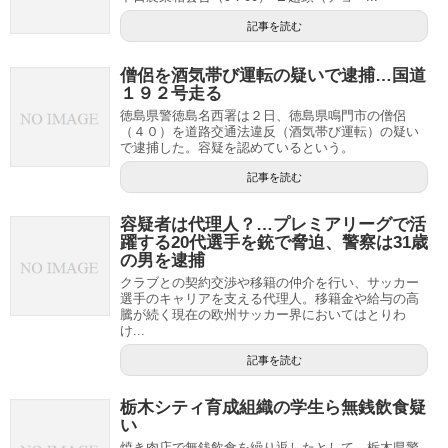
記事を読む
僧侶を酒気帯び運転の疑いで逮捕…国道
１９２号走る
徳島県警徳島名西署は２日、徳島県鳴門市の僧侶
（４０）を道路交通法違反（酒気帯び運転）の疑い
で逮捕した。容疑を認めているという。
記事を読む
容疑者は代理人？…プレミアリーグで活
躍する20代選手を銃で脅迫、警察は31歳
の男を逮捕
クラブとの契約交渉や移籍の仲介を行い、サッカー
選手のキャリアを支える代理人。移籍金や給与の高
騰が続く現在の欧州サッカー界においてはとりわ
け...
記事を読む
栃木シティ育成組織の学生ら無銭飲食疑
い
焼き肉店で無銭飲食を繰り返したとして、栃木県警