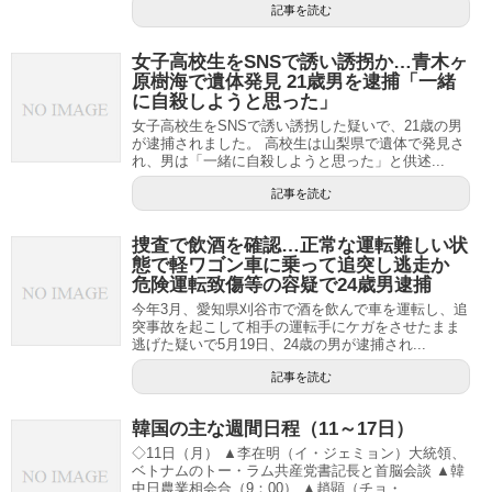
記事を読む
女子高校生をSNSで誘い誘拐か…青木ヶ
原樹海で遺体発見 21歳男を逮捕「一緒
に自殺しようと思った」
女子高校生をSNSで誘い誘拐した疑いで、21歳の男
が逮捕されました。 高校生は山梨県で遺体で発見さ
れ、男は「一緒に自殺しようと思った」と供述...
記事を読む
捜査で飲酒を確認…正常な運転難しい状
態で軽ワゴン車に乗って追突し逃走か
危険運転致傷等の容疑で24歳男逮捕
今年3月、愛知県刈谷市で酒を飲んで車を運転し、追
突事故を起こして相手の運転手にケガをさせたまま
逃げた疑いで5月19日、24歳の男が逮捕され...
記事を読む
韓国の主な週間日程（11～17日）
◇11日（月） ▲李在明（イ・ジェミョン）大統領、
ベトナムのトー・ラム共産党書記長と首脳会談 ▲韓
中日農業相会合（9：00） ▲趙顕（チョ・...