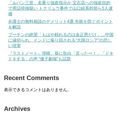
「ルパン三世」名乗り強盗指示か 宝石店への強盗目的
で周辺徘徊疑い トクリュウ事件で山口組系幹部ら5人逮
捕
弁護士の無料相談のデメリット4選 失敗を防ぐポイント
を解説
プーチンの絶望「もはや頼れるのは金正恩だけ」…中国
に値切られ、インドに振り回される“大国ロシア”の悲し
い現実
『ラストノート』澄晴、葵に告白「言ったー！」「ドキ
ドキする」の声 “優子劇場”も話題
Recent Comments
表示できるコメントはありません。
Archives