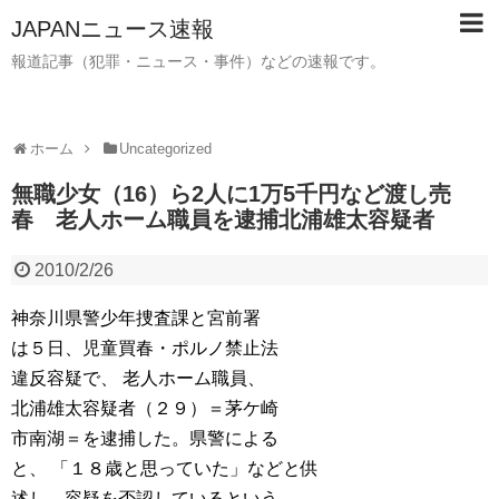
JAPANニュース速報
報道記事（犯罪・ニュース・事件）などの速報です。
ホーム
Uncategorized
無職少女（16）ら2人に1万5千円など渡し売
春 老人ホーム職員を逮捕北浦雄太容疑者
2010/2/26
神奈川県警少年捜査課と宮前署
は５日、児童買春・ポルノ禁止法
違反容疑で、 老人ホーム職員、
北浦雄太容疑者（２９）＝茅ケ崎
市南湖＝を逮捕した。県警による
と、 「１８歳と思っていた」などと供
述し、容疑を否認しているという。