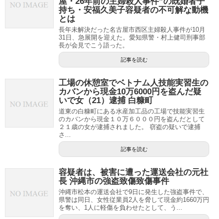
屋・26年前の主婦殺人事件”の既婚者子
持ち・安福久美子容疑者の不可解な動機
とは
長年未解決だった名古屋市西区主婦殺人事件が10月
31日、急展開を迎えた。愛知県警・村上健司刑事部
長が会見でこう語った。
記事を読む
工場の休憩室でベトナム人技能実習生の
カバンから現金10万6000円を盗んだ疑
いで女（21）逮捕 白糠町
道東の白糠町にある水産加工品の工場で技能実習生
のカバンから現金１０万６０００円を盗んだとして
２１歳の女が逮捕されました。 窃盗の疑いで逮捕
さ...
記事を読む
容疑者は、被害に遭った運送会社の元社
長 沖縄市の強盗致傷致傷事件
沖縄市松本の運送会社で9日に発生した強盗事件で、
県警は同日、女性従業員2人を脅して現金約1660万円
を奪い、1人に軽傷を負わせたとして、う...