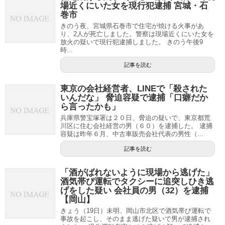
場近くにいた女を現行犯逮捕 宮城・石
巻市
きのう夜、宮城県石巻市で住宅が焼ける火事があ
り、2人が死亡しました。警察は現場近くにいた女を
放火の疑いで現行犯逮捕しました。 きのう午後9
時...
記事を読む
東京の会社経営者、LINEで「殺された
いんだな」 脅迫容疑で逮捕「口癖だか
ら言ったかも」
兵庫県警宝塚署は２０日、脅迫の疑いで、東京都荒
川区に住む会社経営の男（６０）を逮捕した。 逮捕
容疑は昨年６月、中古車販売会社代表の男性（...
記事を読む
「酒がばれないように現場から逃げた」
酒気帯び運転でタクシーに追突しひき逃
げをした疑い 会社員の男（32）を逮捕
【岡山】
きょう（19日）未明、岡山市北区で酒気帯び運転で
事故を起こし、そのまま逃げた疑いで男が逮捕され