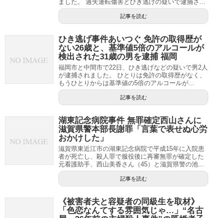
ました。 過失運転傷害とひき逃げの疑いで逮捕さ...
記事を読む
ひき逃げ事件あいつぐ 免許の取得歴が
ない26歳と、基準値5倍のアルコールが
検出された31歳の男を逮捕 福岡
福岡市と中間市で22日、ひき逃げなどの疑いで男2人
が逮捕されました。 ひとりは免許の取得歴がなく、
もうひとりからは基準値の5倍のアルコールが...
記事を読む
湖東記念病院事件 無罪確定西山さんに
滋賀県警本部長謝罪「言葉で表せぬ心労
おかけした」
滋賀県東近江市の湖東記念病院で平成15年に入院患
者が死亡し、殺人罪で服役後に再審無罪が確定した
元看護助手、西山美香さん（45）と滋賀県警の池...
記事を読む
《被害者夫と容疑者の同級生を取材》
「色恋なんてする雰囲気じゃ…」“名古