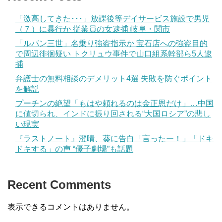
「激高してきた･･･」放課後等デイサービス施設で男児
（７）に暴行か 従業員の女逮捕 岐阜・関市
「ルパン三世」名乗り強盗指示か 宝石店への強盗目的
で周辺徘徊疑い トクリュウ事件で山口組系幹部ら5人逮
捕
弁護士の無料相談のデメリット4選 失敗を防ぐポイント
を解説
プーチンの絶望「もはや頼れるのは金正恩だけ」…中国
に値切られ、インドに振り回される“大国ロシア”の悲し
い現実
『ラストノート』澄晴、葵に告白「言ったー！」「ドキ
ドキする」の声 “優子劇場”も話題
Recent Comments
表示できるコメントはありません。