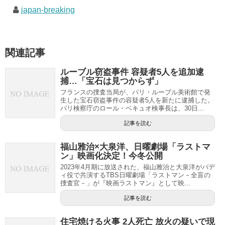
japan-breaking
関連記事
ルーブル窃盗事件 容疑者5人を追加逮
捕…「宝石は見つからず」
フランスの捜査当局が、パリ・ルーブル美術館で発
生した宝石窃盗事件の容疑者5人を新たに逮捕した。
パリ検察庁のロール・ベキュオ検事長は、30日...
記事を読む
福山雅治×大泉洋、日曜劇場「ラストマ
ン」映画化決定！今冬公開
2023年4月期に放送された、福山雅治と大泉洋がバデ
ィ役で共演するTBS日曜劇場「ラストマン－全盲の
捜査官－」が『映画ラストマン』として映...
記事を読む
住宅焼ける火事 2人死亡 放火の疑いで現