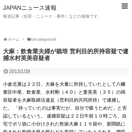
JAPANニュース速報
報道記事（犯罪・ニュース・事件）などの速報です。
ホーム
Uncategorized
大麻：飲食業夫婦が栽培 営利目的所持容疑で逮
捕水村英美容疑者
2013/1/28
小倉北署は２２日、大麻を大量に所持していたとして八幡
東区中尾、飲食業、水村剛（４０）と妻英美（３５）の両
容疑者を大麻取締法違反（営利目的共同所持）で逮捕し
た。 「持っていたのは事実だが、自分で吸うためだ」と否
認しているという。 逮捕容疑は２２日午前１０時ごろ、自
宅でポリ袋に小分けされた乾燥大麻１１９袋や、新聞紙に
包まれた乾燥大麻６個などを所持していたとされる。押収