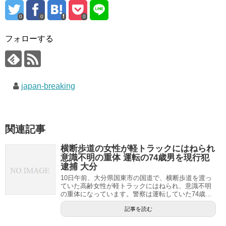
0
0
0
フォローする
japan-breaking
関連記事
横断歩道の女性が軽トラックにはねられ
意識不明の重体 運転の74歳男を現行犯
逮捕 大分
10日午前、大分県国東市の国道で、横断歩道を渡っ
ていた高齢女性が軽トラックにはねられ、意識不明
の重体になっています。警察は運転していた74歳...
記事を読む