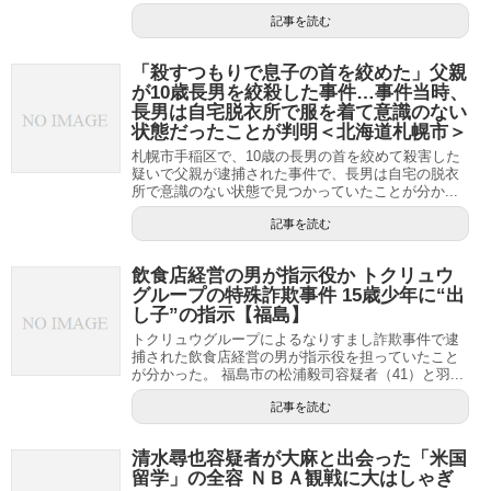
記事を読む
「殺すつもりで息子の首を絞めた」父親
が10歳長男を絞殺した事件…事件当時、
長男は自宅脱衣所で服を着て意識のない
状態だったことが判明＜北海道札幌市＞
札幌市手稲区で、10歳の長男の首を絞めて殺害した
疑いで父親が逮捕された事件で、長男は自宅の脱衣
所で意識のない状態で見つかっていたことが分か...
記事を読む
飲食店経営の男が指示役か トクリュウ
グループの特殊詐欺事件 15歳少年に“出
し子”の指示【福島】
トクリュウグループによるなりすまし詐欺事件で逮
捕された飲食店経営の男が指示役を担っていたこと
が分かった。 福島市の松浦毅司容疑者（41）と羽...
記事を読む
清水尋也容疑者が大麻と出会った「米国
留学」の全容 ＮＢＡ観戦に大はしゃぎ