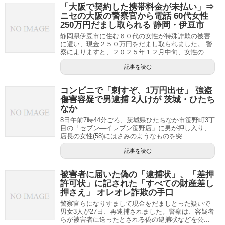
「大阪で契約した携帯料金が未払い」⇒
ニセの大阪の警察官から電話 60代女性
250万円だまし取られる 静岡・伊豆市
静岡県伊豆市に住む６０代の女性が特殊詐欺の被害
に遭い、現金２５０万円をだまし取られました。 警
察によりますと、２０２５年１２月中旬、女性の...
記事を読む
コンビニで「刺すぞ、1万円出せ」 強盗
傷害容疑で男逮捕 2人けが 茨城・ひたち
なか
8日午前7時44分ごろ、茨城県ひたちなか市笹野町3丁
目の「セブン―イレブン笹野店」に男が押し入り、
店長の女性(58)にはさみのようなものを突...
記事を読む
被害者に届いた偽の「逮捕状」、「差押
許可状」に記された「すべての財産差し
押さえ」 オレオレ詐欺の手口
警察官らになりすまして現金をだましとった疑いで
男女3人が27日、再逮捕されました。警察は、容疑者
らが被害者に送ったとされる偽の逮捕状などを公...