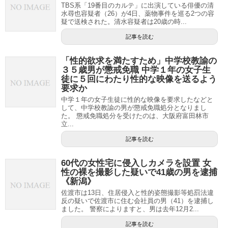
TBS系「19番目のカルテ」に出演している俳優の清
水尋也容疑者（26）が4日、薬物事件を巡る2つの容
疑で送検された。清水容疑者は20歳の時...
記事を読む
「性的欲求を満たすため」中学校教諭の
３５歳男が懲戒免職 中学１年の女子生
徒に５回にわたり性的な映像を送るよう
要求か
中学１年の女子生徒に性的な映像を要求したなどと
して、中学校教諭の男が懲戒免職処分となりまし
た。 懲戒免職処分を受けたのは、大阪府富田林市
立...
記事を読む
60代の女性宅に侵入しカメラを設置 女
性の裸を撮影した疑いで41歳の男を逮捕
《新潟》
佐渡市は13日、住居侵入と性的姿態撮影等処罰法違
反の疑いで佐渡市に住む会社員の男（41）を逮捕し
ました。 警察によりますと、男は去年12月2...
記事を読む