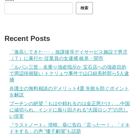
検索
Recent Posts
「激高してきた･･･」放課後等デイサービス施設で男児
（７）に暴行か 従業員の女逮捕 岐阜・関市
「ルパン三世」名乗り強盗指示か 宝石店への強盗目的
で周辺徘徊疑い トクリュウ事件で山口組系幹部ら5人逮
捕
弁護士の無料相談のデメリット4選 失敗を防ぐポイント
を解説
プーチンの絶望「もはや頼れるのは金正恩だけ」…中国
に値切られ、インドに振り回される“大国ロシア”の悲し
い現実
『ラストノート』澄晴、葵に告白「言ったー！」「ドキ
ドキする」の声 “優子劇場”も話題