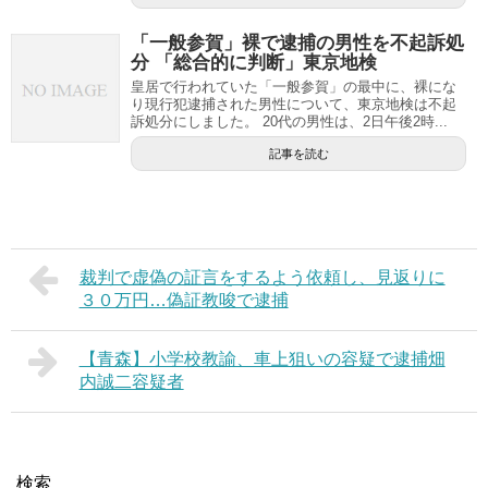
「一般参賀」裸で逮捕の男性を不起訴処
分 「総合的に判断」東京地検
皇居で行われていた「一般参賀」の最中に、裸にな
り現行犯逮捕された男性について、東京地検は不起
訴処分にしました。 20代の男性は、2日午後2時...
記事を読む
裁判で虚偽の証言をするよう依頼し、見返りに
３０万円…偽証教唆で逮捕
【青森】小学校教諭、車上狙いの容疑で逮捕畑
内誠二容疑者
検索