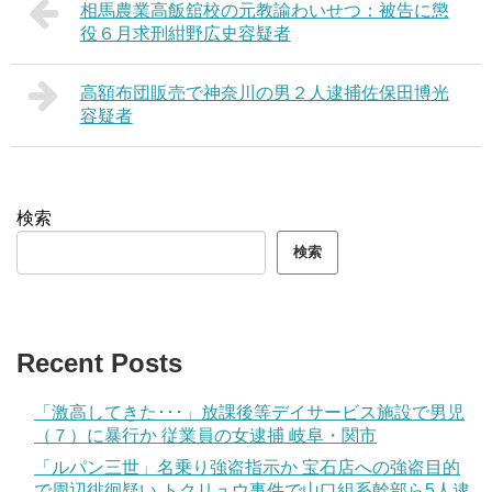
相馬農業高飯舘校の元教諭わいせつ：被告に懲
役６月求刑紺野広史容疑者
高額布団販売で神奈川の男２人逮捕佐保田博光
容疑者
検索
検索
Recent Posts
「激高してきた･･･」放課後等デイサービス施設で男児
（７）に暴行か 従業員の女逮捕 岐阜・関市
「ルパン三世」名乗り強盗指示か 宝石店への強盗目的
で周辺徘徊疑い トクリュウ事件で山口組系幹部ら5人逮