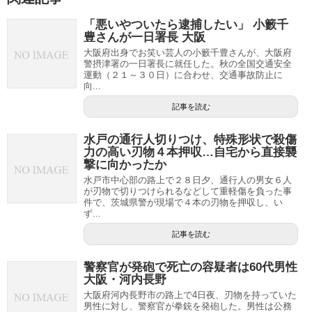
「悪いやついたら逮捕したい」 小籔千
豊さんが一日署長 大阪
大阪府出身でお笑い芸人の小籔千豊さんが、大阪府
警摂津署の一日署長に就任した。秋の全国交通安全
運動（２１～３０日）に合わせ、交通事故防止に
向...
記事を読む
水戸の通行人切りつけ、特殊形状で殺傷
力の高い刃物４本押収…自宅から直接襲
撃に向かったか
水戸市中心部の路上で２８日夕、通行人の男女６人
が刃物で切りつけられるなどして重軽傷を負った事
件で、茨城県警が現場で４本の刃物を押収し、い
ず...
記事を読む
警察官が発砲で死亡の容疑者は60代男性
大阪・河内長野
大阪府河内長野市の路上で4日夜、刃物を持っていた
男性に対し、警察官が拳銃を発砲した。男性は公務