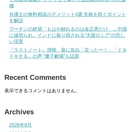
捕
弁護士の無料相談のデメリット4選 失敗を防ぐポイント
を解説
プーチンの絶望「もはや頼れるのは金正恩だけ」…中国
に値切られ、インドに振り回される“大国ロシア”の悲し
い現実
『ラストノート』澄晴、葵に告白「言ったー！」「ドキ
ドキする」の声 “優子劇場”も話題
Recent Comments
表示できるコメントはありません。
Archives
2026年8月