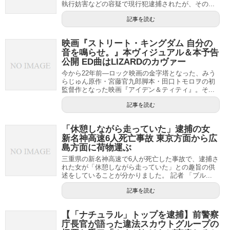
執行妨害などの容疑で現行犯逮捕されたが、その...
記事を読む
映画『ストリート・キングダム 自分の
音を鳴らせ。』本ヴィジュアル＆本予告
公開 ED曲はLIZARDのカヴァー
今から22年前―ロック映画の金字塔となった、みう
らじゅん原作・宮藤官九郎脚本・田口トモロヲの初
監督作となった映画『アイデン＆ティティ』。そ...
記事を読む
「休憩しながら走っていた」逮捕の女
新名神高速6人死亡事故 東京方面から広
島方面に荷物運ぶ
三重県の新名神高速で6人が死亡した事故で、逮捕さ
れた女が「休憩しながら走っていた」との趣旨の供
述をしていることが分かりました。 記者 「ブル...
記事を読む
【「ナチュラル」トップを逮捕】前警察
庁長官が語った違法スカウトグループの