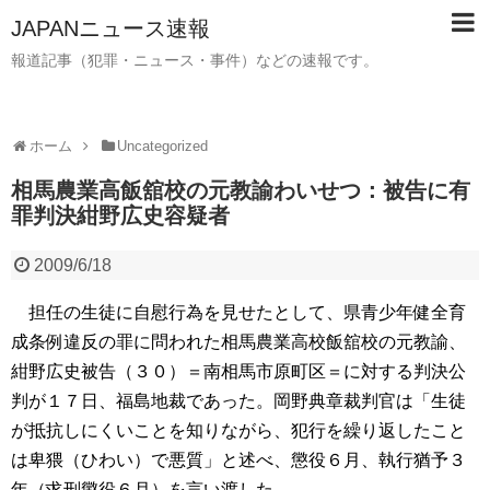
JAPANニュース速報
報道記事（犯罪・ニュース・事件）などの速報です。
ホーム
Uncategorized
相馬農業高飯舘校の元教諭わいせつ：被告に有
罪判決紺野広史容疑者
2009/6/18
担任の生徒に自慰行為を見せたとして、県青少年健全育
成条例違反の罪に問われた相馬農業高校飯舘校の元教諭、
紺野広史被告（３０）＝南相馬市原町区＝に対する判決公
判が１７日、福島地裁であった。岡野典章裁判官は「生徒
が抵抗しにくいことを知りながら、犯行を繰り返したこと
は卑猥（ひわい）で悪質」と述べ、懲役６月、執行猶予３
年（求刑懲役６月）を言い渡した。