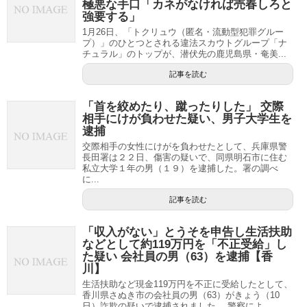
極悪な手口「カネがなければ売春しろと
強要する」
1月26日、「トクリュウ（匿名・流動型犯罪グルー
プ）」のひとつとされる違法スカウトグループ「ナ
チュラル」のトップが、潜伏先の鹿児島県・奄美...
記事を読む
「首を絞めたり、蹴ったりした」 交際
相手にけが負わせた疑い、男子大学生を
逮捕
交際相手の女性にけがを負わせたとして、兵庫県警
長田署は２２日、傷害の疑いで、同県明石市に住む
私立大学１年の男（１９）を逮捕した。署の調べ
に...
記事を読む
「収入がない」とうそを申告し生活扶助
などとして約119万円を「不正受給」し
た疑い 会社員の男（63）を逮捕【香
川】
生活扶助など現金119万円を不正に受給したとして、
香川県さぬき市の会社員の男（63）がきょう（10
日）詐欺の疑いで逮捕されました。 警察によ...