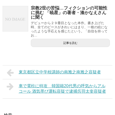
宗教2世の苦悩…フィクションの可能性
に挑む 「暁星」の著者・湊かなえさん
に聞く
デビューから２９冊目となった本作。書き上げた
時、全てのピースがきれいにはまり、一枚の絵にな
ったような手応えを感じたという。「自信を持って
お...
記事を読む
東京都区立中学校講師の南雅之南雅之容疑者
車で電柱に特攻 韓国籍20代男の呼気からアル
コール 酒気帯び運転容疑で逮捕呉羽太奎容疑者