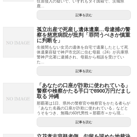
住居侵入の疑いで、いずれもタイ国籍で、茨城県
鹿...
記事を読む
孤立出産で死産し遺体遺棄…母逮捕の警
察を慈恵病院が批判「罪問うべきか慎重
に判断を」
生後間もない女児の遺体を自宅で遺棄したとして死
体遺棄容疑で神戸市北区に住む母親（24）が兵庫県
警神戸北署に逮捕され、母親から相談を受けてい
た...
記事を読む
「あなたの口座が詐欺に使われている」
警察や検察かたる手口で8900万円だまし
取る 沖縄
那覇署は1日、県外の警察官や検察官をかたる者らが
「あなた名義の口座が詐欺に使われている」などと
うそをつき、無職の60代男性＝那覇市＝から現...
記事を読む
立花孝志容疑者側、勾留を認めた地裁決