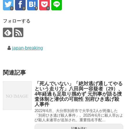
0
0
0
フォローする
japan-breaking
関連記事
「死んでいない」「絶対逃げ通してやる
という走り方」八田與一容疑者（29）、
4年経過も足取り掴めず 元刑事が語る捜
査体制と潜伏の可能性 別府ひき逃げ殺
人事件
2022年6月、大分県別府市で大学生2人が死傷した
「別府ひき逃げ殺人事件」。2025年6月に殺人罪およ
び殺人未遂罪が追加され、重要指名手配...
記事を読む