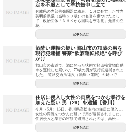
定を不服として準抗告申し立て
兵庫県の内部告発問題に絡み、１月に死亡した竹内
英明前県議（当時５０歳）の名誉を傷つけたとし
て、政治団体「ＮＨＫから国民を守る党」党首の立
花...
記事を読む
酒酔い運転の疑い 郡山市の70歳の男を
現行犯逮捕 警察“飲酒運転根絶”を呼び
かけ
郡山市の市道で、酒に酔った状態で軽四輪貨物自動
車を運転した疑いで、70歳の男が現行犯逮捕されま
した。 道路交通法違反（酒酔い運転）の疑いで...
記事を読む
住居に侵入し女性の両腕をつかむ暴行を
加えた疑い 男（26）を逮捕【香川】
今月（5月）16日、香川県高松市内の住居に侵入し、
女性の両腕をつかんだ疑いで男が逮捕されました。
住居侵入と暴行の容疑で逮捕されたのは、高松...
記事を読む