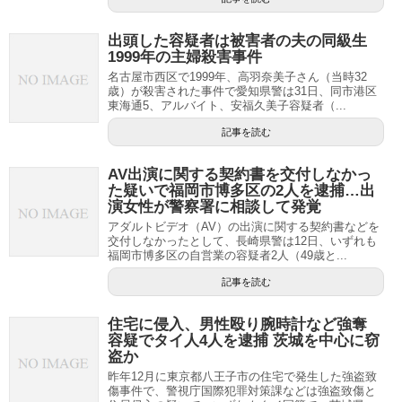
出頭した容疑者は被害者の夫の同級生
1999年の主婦殺害事件
名古屋市西区で1999年、高羽奈美子さん（当時32
歳）が殺害された事件で愛知県警は31日、同市港区
東海通5、アルバイト、安福久美子容疑者（...
記事を読む
AV出演に関する契約書を交付しなかっ
た疑いで福岡市博多区の2人を逮捕…出
演女性が警察署に相談して発覚
アダルトビデオ（AV）の出演に関する契約書などを
交付しなかったとして、長崎県警は12日、いずれも
福岡市博多区の自営業の容疑者2人（49歳と...
記事を読む
住宅に侵入、男性殴り腕時計など強奪
容疑でタイ人4人を逮捕 茨城を中心に窃
盗か
昨年12月に東京都八王子市の住宅で発生した強盗致
傷事件で、警視庁国際犯罪対策課などは強盗致傷と