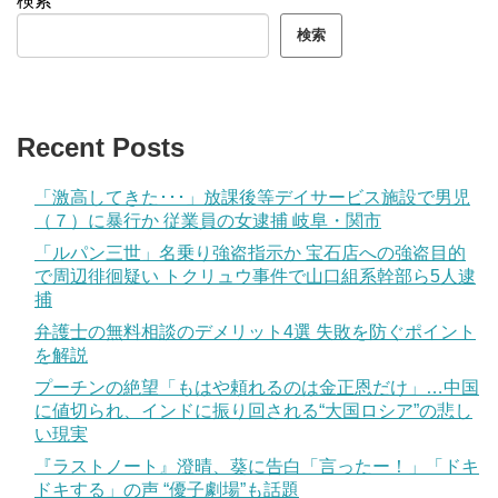
検索
検索
Recent Posts
「激高してきた･･･」放課後等デイサービス施設で男児
（７）に暴行か 従業員の女逮捕 岐阜・関市
「ルパン三世」名乗り強盗指示か 宝石店への強盗目的
で周辺徘徊疑い トクリュウ事件で山口組系幹部ら5人逮
捕
弁護士の無料相談のデメリット4選 失敗を防ぐポイント
を解説
プーチンの絶望「もはや頼れるのは金正恩だけ」…中国
に値切られ、インドに振り回される“大国ロシア”の悲し
い現実
『ラストノート』澄晴、葵に告白「言ったー！」「ドキ
ドキする」の声 “優子劇場”も話題